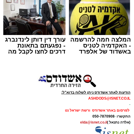
תגים:
מד"א
,
התרמת דם
המלצה חמה להרשמה
עורך דין דותן לינדנברג
- האקדמיה לטניס
- נפגעתם בתאונת
150 את חניות הרכבים ליד ה'שטיבלעך' קהל
באשדוד של אלפרד
דרכים לחצו לקבל מה
קריאולנסקי - לילדים
שמגיע לכם
חסידים באשדוד החליפו בערבו של יום חמישי
האחרון שורה של ניידות התרמת דם של בנק הדם
במגן דוד אדום שהגיעו לערב התרמה מיוחד
שנערך על ידי סניף אשדוד - גן יבנה בהצלה דרום.
הודעות לאתר אשדודס ניתן לשלוח בדוא"ל:
בעמדות ההתרמה שנפתחו על המדרכה קיבלו את
ASHDODS@ISNET.CO.IL
-
פני התורמים והתורמות מתנדבי הצלה דרום
לפרסום באתר אשדודס ורשת ישראל נט
מסניף אשדוד - גן יבנה אשר סייעו להם במילוי
התקשרו
-
050-7870908
הטפסים והכווינו אותם אל ניידות ההתרמה שחנו
(אלדה נתנאל )
elda@isnet.co.il
לאורך הכביש.