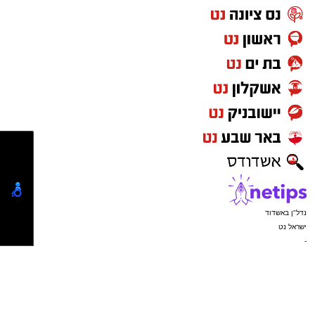
יו''ר הצלה דרום הרב מיכאל שוורץ: "התרמת הדם
באשדוד הפכה כבר למסורת חשובה, ובכל פעם
מחדש תושבי אשדוד באים בהמוניהם לתרום דם
ולהציל חיים". "הזכות המיוחדת של ההתרמה
הגדולה הזו שייכת להנהלת סניף אשדוד - גן יבנה
בהצלה דרום אשר יחד עם המתנדבים היקרים
אירגנו את ההתרמה ותיפעלו אותה במשך כל
הערב", מוסיף הרב שוורץ.
נדל"ן באשדוד
ישראל נט
-
בתי מלון באשדוד
יישובניק נט
פרסום במקומונים
מקומון אשדוד
משלוחים באשדוד