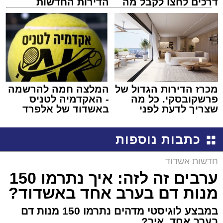
דרכים לחצו לקבל מה
הדירות החדשות
שמגיע לכם
למכירה באשדוד >>>
מכרז הדירות הגדול של
המלצה חמה להרשמה
פרשקובסקי. כל מה
- האקדמיה לטניס
שצריך לדעת לפני
באשדוד של אלפרד
שמגישים הצעה לדירה
קריאולנסקי - לילדים
באשדוד
כתבות נוספות
חדשות אשדוד
ערבים זה לזה: איך נתרמו 150
מנות דם בערב אחד באשדוד?
במבצע לוגיסטי מדהים נתרמו 150 מנות דם
בערב אחד. איך?