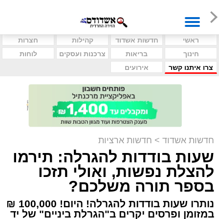
ראשי
חדשות אשדוד
קהילות
חצרות
חינוך
בריאות
צרכנות ועסקים
לוחות
צרו איתנו קשר
אירועים
חדשות אשדוד
>
חדשות ארציות
שעות בודדות להגרלה: תירמו
להצלת נפשות, ואולי תזכו
בספר תורה משלכם?
נותרו שעות בודדות להגרלה! היום! 100,000 ₪
במזומן ופרסים יקרים ב"הגרלת ביניים" של יד