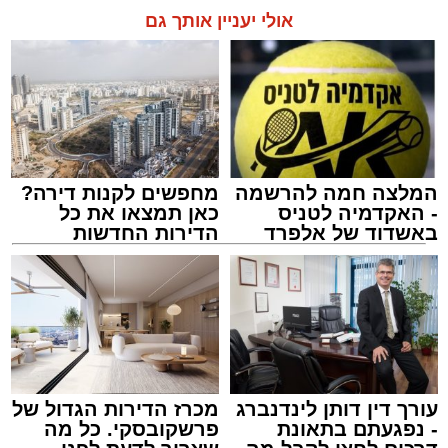
בזכות התושייה והפעילות המהירה והמקצועית של
אולי יעניין אותך גם
הצוותים בשטח, ליבו של הגבר שב לפעום.
לאחר ייצוב מצבו הראשוני, הוא פונה באמבולנס
לבית חולים להמשך קבלת טיפול רפואי כשמצבו
מוגדר יציב.
המלצה חמה להרשמה
מחפשים לקנות דירה?
מעוניינים להגיב? לדווח ? צרו איתנו קשר במייל -
- האקדמיה לטניס
כאן תמצאו את כל
ASHDODS@ISNET.CO.IL
באשדוד של אלפרד
הדירות החדשות
קריאולנסקי - לילדים
למכירה באשדוד >>>
צילום: דוברות איחוד הצלה
עופר אשטוקר / 15:32 07.08.26
עורך דין דותן לינדנברג
מכרז הדירות הגדול של
- נפגעתם בתאונת
פרשקובסקי. כל מה