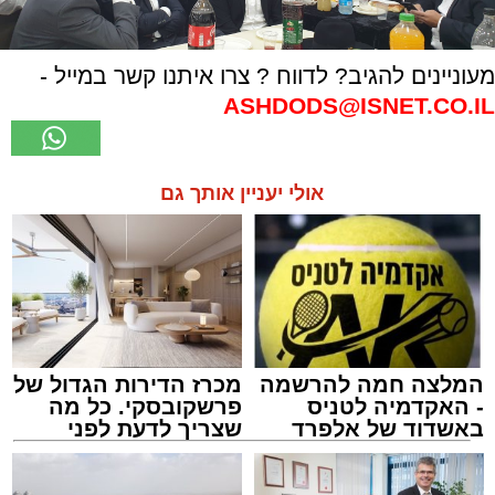
מעוניינים להגיב? לדווח ? צרו איתנו קשר במייל -
ASHDODS@ISNET.CO.IL
אולי יעניין אותך גם
המלצה חמה להרשמה
מכרז הדירות הגדול של
- האקדמיה לטניס
פרשקובסקי. כל מה
באשדוד של אלפרד
שצריך לדעת לפני
קריאולנסקי - לילדים
שמגישים הצעה לדירה
באשדוד