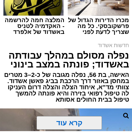
מכרז הדירות הגדול של
המלצה חמה להרשמה
פרשקובסקי. כל מה
- האקדמיה לטניס
שצריך לדעת לפני
באשדוד של אלפרד
תגים:
איחוד הצלה
,
אשדוד
,
הצלה
שמגישים הצעה לדירה
קריאולנסקי - לילדים
באשדוד
חדשות אשדוד
אירוע דרמטי הסתיים בנס רפואי באשדוד, לאחר
נפלה מסולם במהלך עבודתה
שגבר בן 56 התמוטט בביתו שבאחד הרחובות
באשדוד; פונתה במצב בינוני
ברובע י"א בעיר, כתוצאה מאירוע פתאומי שגרם
להפסקת פעילות ליבו.
האישה, בת 56, נפלה מגובה של כ-2–3 מטרים
במחסן באזור דרך הרכבת בביג פאשן אשדוד.
צוותי מד”א, איחוד הצלה והצלה דרום העניקו
למקום הוזעקו מיד צוותי רפואה ומתנדבים של
לה טיפול רפואי בזירה והיא פונתה להמשך
ארגון "איחוד הצלה". החובשים והפרמדיקים
טיפול בבית החולים אסותא
שהגיעו לזירה הבחינו כי הגבר ללא דופק וללא
הכרה, ופתחו מיידית בפעולות החייאה מתקדמות,
הכוללות עיסויי לב ושימוש במפעם (דפיברילטור).
קרא עוד