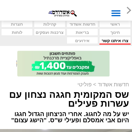
ראשי
חדשות אשדוד
קהילות
חצרות
חינוך
בריאות
צרכנות ועסקים
לוחות
צרו איתנו קשר
אירועים
חדשות אשדוד
>
פוליטי
שס המקומית חגגה נצחון עם
עשרות פעילים
יש על מה לחגוג. אחרי הניצחון הגדול חגגו
היום אבי אמסלם ופעילי ש"ס. "הישג עצום"