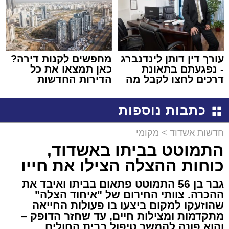
עורך דין דותן לינדנברג
מחפשים לקנות דירה?
- נפגעתם בתאונת
כאן תמצאו את כל
דרכים לחצו לקבל מה
הדירות החדשות
שמגיע לכם
למכירה באשדוד >>>
כתבות נוספות
חדשות אשדוד
>
מקומי
התמוטט בביתו באשדוד,
כוחות ההצלה הצילו את חייו
גבר בן 56 התמוטט פתאום בביתו ואיבד את
ההכרה. צוותי החירום של "איחוד הצלה"
שהוזעקו למקום ביצעו בו פעולות החייאה
מתקדמות ומצילות חיים, עד שחזר הדופק –
והוא פונה להמשך טיפול בבית החולים