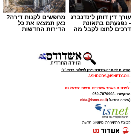
עורך דין דותן לינדנברג
מחפשים לקנות דירה?
- נפגעתם בתאונת
כאן תמצאו את כל
דרכים לחצו לקבל מה
הדירות החדשות
תגים:
תאונת עבודה באשדוד
שמגיע לכם
למכירה באשדוד >>>
עובדת בת 56 נפצעה היום (שישי) באורח בינוני
לאחר שנפלה מסולם במהלך עבודתה במחסן
באזור דרך הרכבת, מתחם ביג פאשן באשדוד.
הודעות לאתר אשדודס ניתן לשלוח בדוא"ל:
ASHDODS@ISNET.CO.IL
כוחות ההצלה הוזעקו למקום בעקבות דיווח על
-
נפילה מגובה במהלך העבודה. עם הגעתם מצאו
לפרסום באתר אשדודס ורשת ישראל נט
את האישה בהכרה מלאה, כשהיא סובלת מחבלות
התקשרו
-
050-7870908
(אלדה נתנאל )
elda@isnet.co.il
במספר אזורים בגופה לאחר שנפלה מגובה של
כ-2 עד 3 מטרים.
קבוצת התקשורת ומקומוני הרשת:
רפאל אוקנין, כונן הצלה דרום, סיפר: “כשהגעתי
למקום הבחנתי בעובדת כשהיא בהכרה מלאה