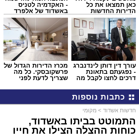
כאן תמצאו את כל
- האקדמיה לטניס
הדירות החדשות
באשדוד של אלפרד
למכירה באשדוד >>>
קריאולנסקי - לילדים
עורך דין דותן לינדנברג
מכרז הדירות הגדול של
- נפגעתם בתאונת
פרשקובסקי. כל מה
דרכים לחצו לקבל מה
שצריך לדעת לפני
שמגיע לכם
שמגישים הצעה לדירה
באשדוד
כתבות נוספות
חדשות אשדוד
>
מקומי
התמוטט בביתו באשדוד,
כוחות ההצלה הצילו את חייו