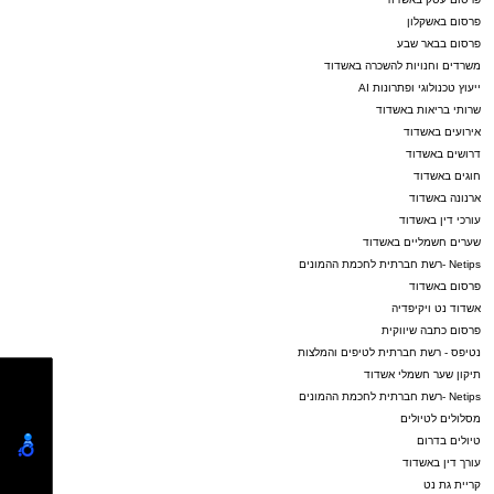
פרסום באשקלון
פרסום בבאר שבע
משרדים וחנויות להשכרה באשדוד
ייעוץ טכנולוגי ופתרונות AI
שרותי בריאות באשדוד
אירועים באשדוד
דרושים באשדוד
חוגים באשדוד
ארנונה באשדוד
עורכי דין באשדוד
שערים חשמליים באשדוד
Netips -רשת חברתית לחכמת ההמונים
פרסום באשדוד
אשדוד נט ויקיפדיה
פרסום כתבה שיווקית
נטיפס - רשת חברתית לטיפים והמלצות
תיקון שער חשמלי אשדוד
Netips -רשת חברתית לחכמת ההמונים
מסלולים לטיולים
טיולים בדרום
עורך דין באשדוד
קריית גת נט