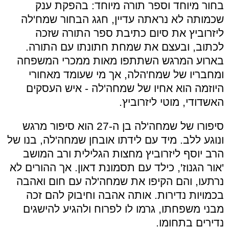
בחור מיוחד וספר תורה מיוחד: בהפקת ענק
שכמותה לא נראתה עדיין, חגג הבחור שמח'לה
ליזרוביץ את סיום כתיבת ספר התורה שזכה
לכתוב, ובעצם את שמחת חתונתו עם התורה.
בארוע המרגש השתתפו מאות ממכרי המשפחה
ומחבריו של שמח'הלה, אך מי שעומד מאחורי
היוזמה הוא אחיו של שמחה'לה - איש העסקים
האשדודי, מוטי ליזרוביץ.
סיפורו של שמחה'לה בן ה-27 הוא סיפור מרגש
ונוגע ללב. מיד עם לידתו אובחן שמחה'לה, בנו של
הרב יוסף ליזרוביץ מחצות הגלילית ורב המושב
'אור הגנוז', כילד עם תסמונת דאון. אך ההורים לא
נרתעו, והם הקיפו את שמחה'לה עם חום ואהבה
בכמויות נדירות. אותה אהבה וחיבוק להם זכה
מבני משפחתו, גרמו לו לפרוח ולהגיע להישגים
נדירים בתחומו.