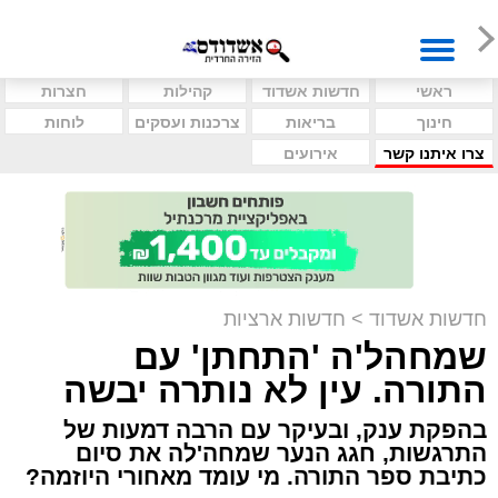
ראשי
חדשות אשדוד
קהילות
חצרות
חינוך
בריאות
צרכנות ועסקים
לוחות
צרו איתנו קשר
אירועים
חדשות אשדוד
>
חדשות ארציות
שמחהל'ה 'התחתן' עם
התורה. עין לא נותרה יבשה
בהפקת ענק, ובעיקר עם הרבה דמעות של
התרגשות, חגג הנער שמחה'לה את סיום
כתיבת ספר התורה. מי עומד מאחורי היוזמה?