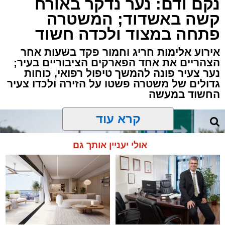
נקם ודם: נער נדקר באורח
מאחורי חומות הבטון והמנופים של השער הימי
קשה באשדוד; המשטרה
המרכזי בישראל מתנהלת פעילות ענפה.
פתחה במצוד ולכדה חשוד
דוח האחריות התאגידית (ESG) לשנת 2025
אירוע אלימות חריג וחמור פקד בשעות אחר
שמפרסמת חברת נמל אשדוד חושף את התנהלות
הצהריים את אחד הפארקים הציבוריים בעיר;
החברה במהלך שנה מאתגרת, שהתאפיינה
נער צעיר פונה להמשך טיפול רפואי, כוחות
גדולים של משטרה פשטו על הזירה ולכדו צעיר
במעבר הדרגתי ממציאות חירום מתמשכת
החשוד במעשה
להתייצבות זהירה – לצד קשיים ביטחוניים,
תפעוליים וכלכליים כבדים.
קרא עוד
למרות זאת, הנמל המשיך למלא את תפקידו
אולי יעניין אותך גם
כתשתית לאומית חיונית, תוך שמירה על רציפות
תפקודית מלאה והבטחת זרימת הסחורות לישראל
וממנה.
במרכז הדוח עומדת תוכנית אסטרטגית ארוכת
טווח להפחתת פליטות גזי חממה עד שנת 2030,