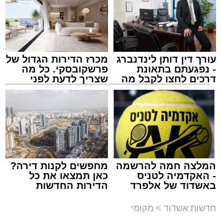
עורך דין דותן לינדנברג
מכרז הדירות הגדול של
- נפגעתם בתאונת
פרשקובסקי. כל מה
דרכים לחצו לקבל מה
שצריך לדעת לפני
שמגיע לכם
שמגישים הצעה לדירה
באשדוד
צילום: מני בן ארוש
מערכת האתר / 10:44 06.08.26
המלצה חמה להרשמה
מחפשים לקנות דירה?
- האקדמיה לטניס
כאן תמצאו את כל
באשדוד של אלפרד
הדירות החדשות
קריאולנסקי - לילדים
למכירה באשדוד >>>
תגים:
זיהום
,
אשדוד
,
נמל אשדוד
,
רפורמה
,
אוויר
חדשות אשדוד
>
מקומי