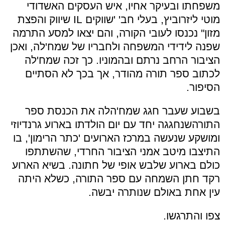
משפחתו ובעיקר אחיו, איש העסקים האשדודי
מוטי ליזרוביץ, בעלי חב' 'שווקים IL שיווק והפצת
מזון" נכנסו לעובי הקורה, והם יצאו למסע התרמה
שפנה לידידי המשפחה ולחבריו של שמח'לה, ואכן
הציבור הרחב נרתם ובהמוניו. כך זכה שמח'לה
לכתוב ספר תורה מהודר, אך בכך לא הסתיים
הסיפור.
בשבוע שעבר חגג שמח'הלה את הכנסת ספר
התורהשנחגגה יחד עם יום הולדתו בארוע גרנדיוזי
ומושקע שנעשה במרכז הארועים 'כתר הרימון', בו
התיצבו מיטב אמני הציבור החרדי, שהשתתפו
כולם בארוע שלבש אופי של חתונה. בשיא הארוע
רקד חתן השמחה עם ספר התורה, כשלא היתה
עין אחת באולם שנותרה יבשה.
צפו והתרגשו.