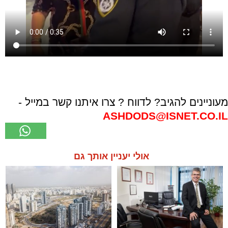
מעוניינים להגיב? לדווח ? צרו איתנו קשר במייל -
ASHDODS@ISNET.CO.IL
אולי יעניין אותך גם