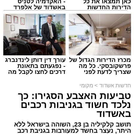
כאן תמצאו את כל
- האקדמיה לטניס
הדירות החדשות
באשדוד של אלפרד
למכירה באשדוד >>>
קריאולנסקי - לילדים
צילום: דוברות איחוד הצלה
מערכת האתר / 13:42 09.08.26
מכרז הדירות הגדול של
עורך דין דותן לינדנברג
פרשקובסקי. כל מה
- נפגעתם בתאונת
שצריך לדעת לפני
דרכים לחצו לקבל מה
שמגישים הצעה לדירה
שמגיע לכם
תגים:
ילדים
,
אשדוד
,
אסותא אשדוד
,
פציעה
,
באשדוד
חדשות אשדוד
>
מקומי
טרקטורון
טביעות האצבע הסגירו: כך
נלכד חשוד בגניבות רכבים
שיפור ניכר במצבם של האב ושני ילדיו ש
נפצעו
באשדוד
בסוף השבוע בתאונת דרכים קשה בשטח סמוך
לחוף הצפוני באשדוד
. התאונה התרחשה שעה
תושב קלקיליה בן 23, השוהה בישראל ללא
קלה לפני כניסת השבת, כאשר רכב שטח מסוג
היתר, נעצר בחשד למעורבות בגניבת רכב