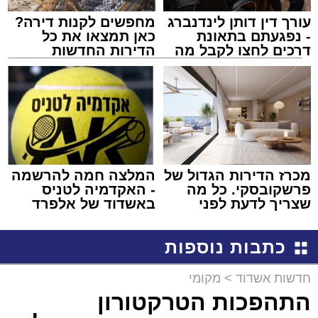
עורך דין דותן לינדנברג
מחפשים לקנות דירה?
- נפגעתם בתאונת
כאן תמצאו את כל
דרכים לחצו לקבל מה
הדירות החדשות
שמגיע לכם
למכירה באשדוד >>>
מכרז הדירות הגדול של
המלצה חמה להרשמה
פרשקובסקי. כל מה
- האקדמיה לטניס
שצריך לדעת לפני
באשדוד של אלפרד
שמגישים הצעה לדירה
קריאולנסקי - לילדים
באשדוד
כתבות נוספות
חדשות אשדוד
>
מקומי
התהפכות הטרקטורון