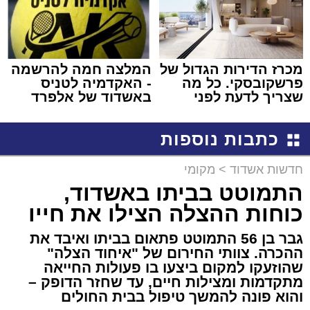
מכרז הדירות הגדול של
המלצה חמה להרשמה
פרשקובסקי. כל מה
- האקדמיה לטניס
שצריך לדעת לפני
באשדוד של אלפרד
שמגישים הצעה לדירה
קריאולנסקי - לילדים
באשדוד
כתבות נוספות
חדשות אשדוד
>
מקומי
התמוטט בביתו באשדוד,
כוחות ההצלה הצילו את חייו
גבר בן 56 התמוטט פתאום בביתו ואיבד את
ההכרה. צוותי החירום של "איחוד הצלה"
שהוזעקו למקום ביצעו בו פעולות החייאה
מתקדמות ומצילות חיים, עד שחזר הדופק –
והוא פונה להמשך טיפול בבית החולים