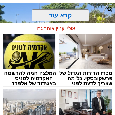
קרא עוד
אולי יעניין אותך גם
מכרז הדירות הגדול של
המלצה חמה להרשמה
פרשקובסקי. כל מה
- האקדמיה לטניס
שצריך לדעת לפני
באשדוד של אלפרד
שמגישים הצעה לדירה
קריאולנסקי - לילדים
באשדוד
צילום: דוברות איחוד הצלה
מערכת האתר / 15:39 07.08.26