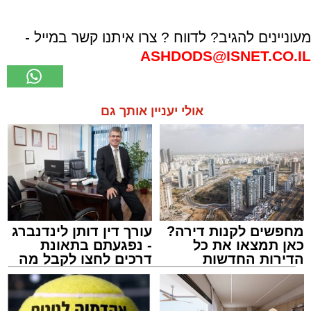
מעוניינים להגיב? לדווח ? צרו איתנו קשר במייל -
ASHDODS@ISNET.CO.IL
אולי יעניין אותך גם
מחפשים לקנות דירה?
עורך דין דותן לינדנברג
כאן תמצאו את כל
- נפגעתם בתאונת
הדירות החדשות
דרכים לחצו לקבל מה
למכירה באשדוד >>>
שמגיע לכם