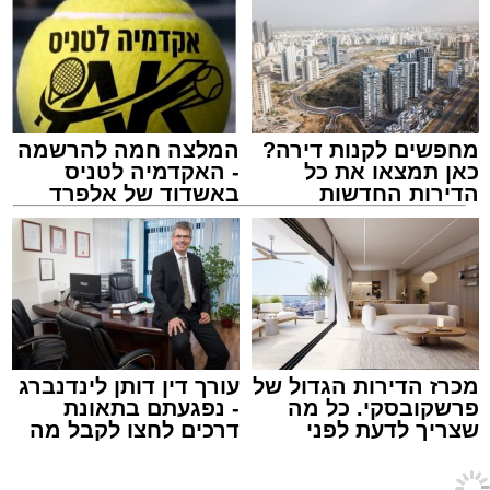
אולי יעניין אותך גם
הצוותים בשטח, ליבו של הגבר שב לפעום.
לאחר ייצוב מצבו הראשוני, הוא פונה באמבולנס
לבית חולים להמשך קבלת טיפול רפואי כשמצבו
מוגדר יציב.
מחפשים לקנות דירה?
המלצה חמה להרשמה
מעוניינים להגיב? לדווח ? צרו איתנו קשר במייל -
כאן תמצאו את כל
- האקדמיה לטניס
ASHDODS@ISNET.CO.IL
הדירות החדשות
באשדוד של אלפרד
למכירה באשדוד >>>
קריאולנסקי - לילדים
צילום: דוברות איחוד הצלה
עופר אשטוקר / 15:32 07.08.26
מכרז הדירות הגדול של
עורך דין דותן לינדנברג
פרשקובסקי. כל מה
- נפגעתם בתאונת
שצריך לדעת לפני
דרכים לחצו לקבל מה
תגים:
תאונת עבודה באשדוד