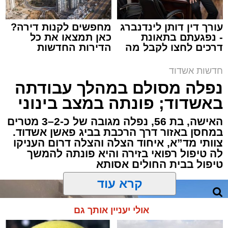
עורך דין דותן לינדנברג
מחפשים לקנות דירה?
- נפגעתם בתאונת
כאן תמצאו את כל
דרכים לחצו לקבל מה
הדירות החדשות
תגים:
איחוד הצלה
,
אשדוד
,
הצלה
שמגיע לכם
למכירה באשדוד >>>
חדשות אשדוד
אירוע דרמטי הסתיים בנס רפואי באשדוד, לאחר
נפלה מסולם במהלך עבודתה
שגבר בן 56 התמוטט בביתו שבאחד הרחובות
באשדוד; פונתה במצב בינוני
ברובע י"א בעיר, כתוצאה מאירוע פתאומי שגרם
להפסקת פעילות ליבו.
האישה, בת 56, נפלה מגובה של כ-2–3 מטרים
במחסן באזור דרך הרכבת בביג פאשן אשדוד.
צוותי מד”א, איחוד הצלה והצלה דרום העניקו
למקום הוזעקו מיד צוותי רפואה ומתנדבים של
לה טיפול רפואי בזירה והיא פונתה להמשך
ארגון "איחוד הצלה". החובשים והפרמדיקים
טיפול בבית החולים אסותא
שהגיעו לזירה הבחינו כי הגבר ללא דופק וללא
הכרה, ופתחו מיידית בפעולות החייאה מתקדמות,
הכוללות עיסויי לב ושימוש במפעם (דפיברילטור).
קרא עוד
בזכות התושייה והפעילות המהירה והמקצועית של