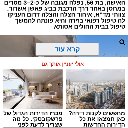
להפסקת פעילות ליבו.
האישה, בת 56, נפלה מגובה של כ-2–3 מטרים
במחסן באזור דרך הרכבת בביג פאשן אשדוד.
צוותי מד”א, איחוד הצלה והצלה דרום העניקו
למקום הוזעקו מיד צוותי רפואה ומתנדבים של
לה טיפול רפואי בזירה והיא פונתה להמשך
ארגון "איחוד הצלה". החובשים והפרמדיקים
טיפול בבית החולים אסותא
שהגיעו לזירה הבחינו כי הגבר ללא דופק וללא
הכרה, ופתחו מיידית בפעולות החייאה מתקדמות,
הכוללות עיסויי לב ושימוש במפעם (דפיברילטור).
קרא עוד
בזכות התושייה והפעילות המהירה והמקצועית של
אולי יעניין אותך גם
הצוותים בשטח, ליבו של הגבר שב לפעום.
לאחר ייצוב מצבו הראשוני, הוא פונה באמבולנס
לבית חולים להמשך קבלת טיפול רפואי כשמצבו
מוגדר יציב.
מחפשים לקנות דירה?
מכרז הדירות הגדול של
מעוניינים להגיב? לדווח ? צרו איתנו קשר במייל -
כאן תמצאו את כל
פרשקובסקי. כל מה
ASHDODS@ISNET.CO.IL
הדירות החדשות
שצריך לדעת לפני