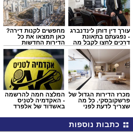
עורך דין דותן לינדנברג
מחפשים לקנות דירה?
- נפגעתם בתאונת
כאן תמצאו את כל
דרכים לחצו לקבל מה
הדירות החדשות
שמגיע לכם
למכירה באשדוד >>>
מכרז הדירות הגדול של
המלצה חמה להרשמה
פרשקובסקי. כל מה
- האקדמיה לטניס
שצריך לדעת לפני
באשדוד של אלפרד
שמגישים הצעה לדירה
קריאולנסקי - לילדים
באשדוד
כתבות נוספות