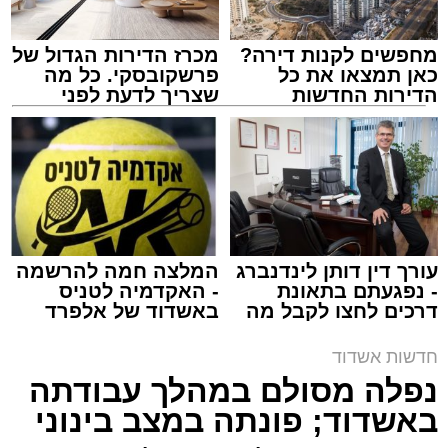
מחפשים לקנות דירה?
מכרז הדירות הגדול של
כאן תמצאו את כל
פרשקובסקי. כל מה
הדירות החדשות
שצריך לדעת לפני
למכירה באשדוד >>>
שמגישים הצעה לדירה
באשדוד
צילום: דוברות איחוד הצלה
מערכת האתר / 15:39 07.08.26
עורך דין דותן לינדנברג
המלצה חמה להרשמה
- נפגעתם בתאונת
- האקדמיה לטניס
דרכים לחצו לקבל מה
באשדוד של אלפרד
תגים:
איחוד הצלה
,
אשדוד
,
הצלה
שמגיע לכם
קריאולנסקי - לילדים
חדשות אשדוד
אירוע דרמטי הסתיים בנס רפואי באשדוד, לאחר
נפלה מסולם במהלך עבודתה
שגבר בן 56 התמוטט בביתו שבאחד הרחובות
באשדוד; פונתה במצב בינוני
ברובע י"א בעיר, כתוצאה מאירוע פתאומי שגרם