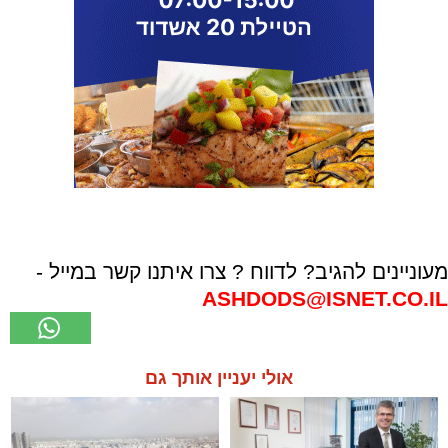
מעוניינים להגיב? לדווח ? צרו איתנו קשר במייל -
ASHDODS@ISNET.CO.IL
אולי יעניין אותך גם