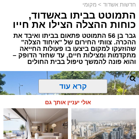
חדשות אשדוד
>
מקומי
התמוטט בביתו באשדוד,
כוחות ההצלה הצילו את חייו
גבר בן 56 התמוטט פתאום בביתו ואיבד את
ההכרה. צוותי החירום של "איחוד הצלה"
שהוזעקו למקום ביצעו בו פעולות החייאה
מתקדמות ומצילות חיים, עד שחזר הדופק –
והוא פונה להמשך טיפול בבית החולים
קרא עוד
אולי יעניין אותך גם