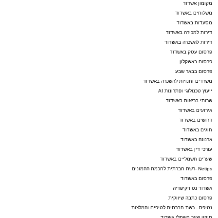
מקומון אשדוד
משלוחים באשדוד
מסעדות באשדוד
דירות למכירה באשדוד
דירות להשכרה באשדוד
פרסום עסק באשדוד
פרסום באשקלון
פרסום בבאר שבע
משרדים וחנויות להשכרה באשדוד
ייעוץ טכנולוגי ופתרונות AI
שרותי בריאות באשדוד
אירועים באשדוד
דרושים באשדוד
חוגים באשדוד
ארנונה באשדוד
עורכי דין באשדוד
שערים חשמליים באשדוד
Netips -רשת חברתית לחכמת ההמונים
פרסום באשדוד
אשדוד נט ויקיפדיה
פרסום כתבה שיווקית
נטיפס - רשת חברתית לטיפים והמלצות
תיקון שער חשמלי אשדוד