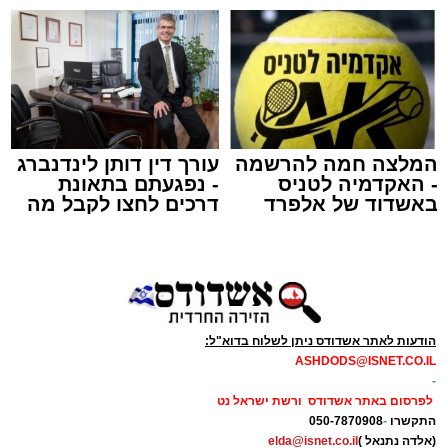
למכירה באשדוד >>>
שמגישים הצעה לדירה
באשדוד
צילום: דוברות איחוד הצלה
עופר אשטוקר / 15:32 07.08.26
המלצה חמה להרשמה
עורך דין דותן לינדנברג
- האקדמיה לטניס
- נפגעתם בתאונת
באשדוד של אלפרד
דרכים לחצו לקבל מה
תגים:
תאונת עבודה באשדוד
קריאולנסקי - לילדים
שמגיע לכם
עובדת בת 56 נפצעה היום (שישי) באורח בינוני
לאחר שנפלה מסולם במהלך עבודתה במחסן
באזור דרך הרכבת, מתחם ביג פאשן באשדוד.
הודעות לאתר אשדודס ניתן לשלוח בדוא"ל:
ASHDODS@ISNET.CO.IL
כוחות ההצלה הוזעקו למקום בעקבות דיווח על
-
נפילה מגובה במהלך העבודה. עם הגעתם מצאו
לפרסום באתר אשדודס ורשת ישראל נט
את האישה בהכרה מלאה, כשהיא סובלת מחבלות
התקשרו
-
050-7870908
(אלדה נתנאל )
elda@isnet.co.il