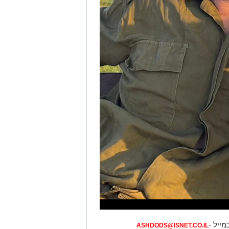
מייל -
ASHDODS@ISNET.CO.IL