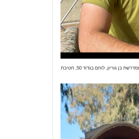
- סמ״ר אורי בר אור (Uri Bar Or), בן 21, ממדרשת בן גוריון, לוחם בגדוד 50, חטיבת