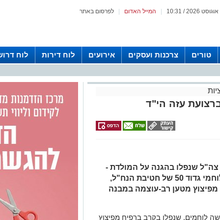
|
המייל האדום
|
לפרסום באתר
טורים
צרכנות ועסקים
אירועים
לוח דירות
לוח דרוש
יות
רצועת עזה הי"ד
ה"ל שנפלו בהגנה על המולדת -
סמ"ר אורי בר אור וסמ"ר עידו אפל, לוחמי גדוד 50 של חטיבת הנח"ל,
מפיצוץ מטען רב-עוצמה במבנה
ה לוחמים, שנפלו בקרב ברפיח מפיצוץ