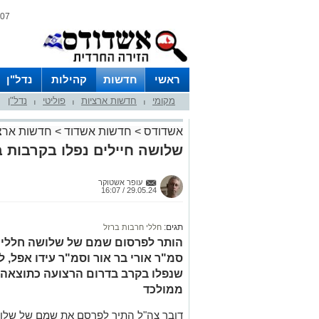
07 אוגוסט 2026 / 10:31
ראשי
חדשות
קהילות
נדל"ן
מקומי
חדשות ארציות
פוליטי
נדל"ן
|
|
|
אשדודס
>
חדשות אשדוד
>
חדשות ארצ
שלושה חיילים נפלו בקרבות ב
עופר אשטוקר
29.05.24 / 16:07
תגים:
חללי חרבות ברזל
הותר לפרסום שמם של שלושה חללי צ
שנפלו בקרב בדרום הרצועה כתוצאה 
ממולכד
דובר צה"ל התיר לפרסם את שמם של שלוש