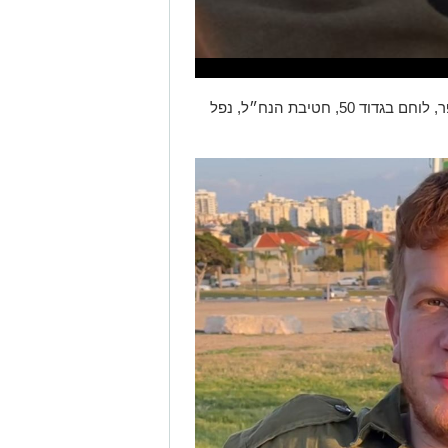
- סמ״ר עידו אפל (Ido Appel), בן 21, מצופר, לוחם בגדוד 50, חטיבת הנח״ל, נפל