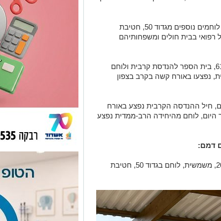
נפצעו באורח קשה קצין לוחם ושני לוחמים נוספים מגדוד 50, חטיבת
ל רפואי בבית חולים ומשפחותיהם
באירוע נוסף מאתמול, קצין לוחם מגדוד 614, בית הספר להנדסת קרבית ולוחם
סה קרבית, נפצעו באורח קשה בקרב בצפון
ם, חיל ההנדסה הקרבית נפצע באורח
 היום, לוחם מהיחידה הרב-ממדית נפצע
ם דמם:
- סמ״ר אמיר גלילוב (‏Amir Galilove), בן 20, משמשית, לוחם בגדוד 50, חטיבת