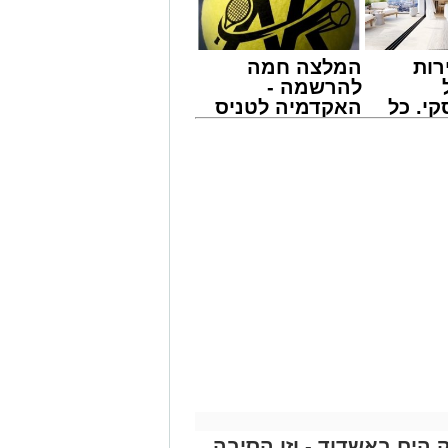
רות
המלצה חמה
להרשמה -
י. כל
האקדמיה לטניס
 לדעת
באשדוד של
ישים
אלפרד
רה
קריאולנסקי -
ודות תחזוקה ליליות במחלף אשדוד צפון
לילדים
שיימשכו במשך שני לילות, בימים ראשון ושני, ה-9 וה-10 באוגוסט 2026, בין השעות
חידוש סימוני הדרך והתקנת עיני חתול,
לל משתמשי הדרך.
ית של רמפות הכניסה ממחלף אשדוד
ים לכיוון זה מומלץ להמשיך בנסיעה דרך מחלף
מסר כי הם מתנצלים על אי-הנוחות
ניתן לקבל פרטים נוספים באתר החברה
מייל -
ASHDODS@ISNET.CO.IL
 הים באשדוד - וזו הסיבה