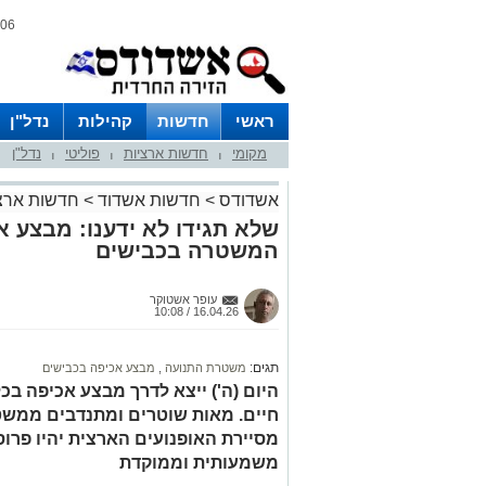
06 אוגוסט 2026 / 21:51
ראשי
חדשות
קהילות
נדל"ן
מקומי
חדשות ארציות
פוליטי
נדל"ן
|
|
|
אשדודס
>
חדשות אשדוד
>
חדשות ארצ
שלא תגידו לא ידענו: מבצע 
המשטרה בכבישים
עופר אשטוקר
16.04.26 / 10:08
תגים:
משטרת התנועה
,
מבצע אכיפה בכבישים
היום (ה') ייצא לדרך מבצע אכיפה בכ
חיים. מאות שוטרים ומתנדבים ממשט
מסיירת האופנועים הארצית יהיו פרוס
משמעותית וממוקדת