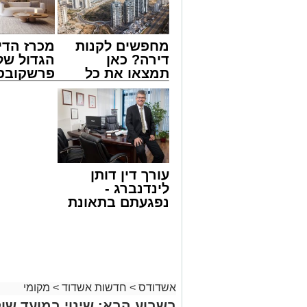
מחפשים לקנות
מכרז הדי
דירה? כאן
הגדול של
תמצאו את כל
פרשקובסק
הדירות החדשות
מה שצריך
למכירה באשדוד
לפני שמג
נתיבי ישראל
>>>
הצעה לדי
חברת "נתיבי ישראל" הודיעה על ביצוע עב
באשדוד
23:00 בלילה ועד 05:00 בבוקר למחרת.
העבודות מבוצעות כחלק מפעולות שוטפות ל
עורך דין דותן
במטרה לשפר את בטיחות הנסיעה עבור כ
לינדנברג -
בשל ביצוע העבודות, תבוצע חסימה הרמט
נפגעתם בתאונת
צפון לכביש 4 לכיוון דרום, ולנוסע
דרכים לחצו
יבנה ולהצטרף משם לכביש 4, תוך להיערך מראש ולהיעזר בישומוני הניווט.
לקבל מה שמגיע
מאגף שירות וקשרי קהילה בנתיבי ישראל נ
לכם
הזמנית ומודים לציבור על הסבלנות, וכי 
בכתובת
https://www.iroads.co.il
.
מעוניינים להגיב? לדווח ? צרו איתנו קשר ב
אשדודס
>
חדשות אשדוד
>
מקומי
בשבוע הבא: שינוי במועד שוק