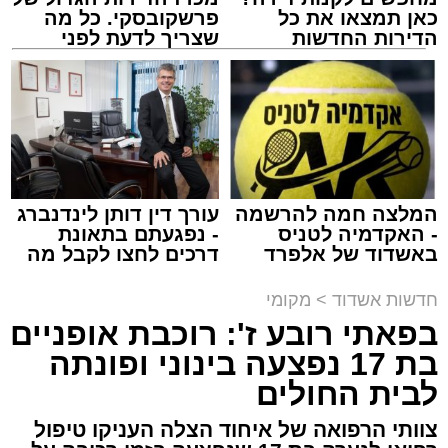
כאן תמצאו את כל
פרשקובסקי. כל מה
הדירות החדשות
שצריך לדעת לפני
למכירה באשדוד >>>
שמגישים הצעה לדירה
מעוניינים להגיב? לדווח ? צרו איתנו קשר במייל -
באשדוד
ASHDODS@ISNET.CO.IL
צילום: א' מיכאלי
מערכת האתר / 00:41 09.08.26
המלצה חמה להרשמה
עורך דין דותן לינדנברג
- האקדמיה לטניס
- נפגעתם בתאונת
באשדוד של אלפרד
דרכים לחצו לקבל מה
תגים:
אשדוד
,
פטירה
,
אלעד
קריאולנסקי - לילדים
שמגיע לכם
חדשות אשדוד
>
מקומי
במוצאי שבת קודש הגיע השמועה הקשה והמצערת
בפאתי רובע ז': רוכבת אופניים
על פטירתו של האברך החשוב, מזכה הרבים ואיש
בת 17 נפצעה בינוני ופונתה
החסד הרב ידידיה רחמים יפרח ז"ל, אחיו של הגאון
לבית החולים
רבי שמעון יוחאי יפרח שליט"א – תושב העיר ומגיד
שיעור בשיעור "אור החיים" הקדוש, מוסר רשת
צוותי הרפואה של איחוד הצלה העניקו טיפול