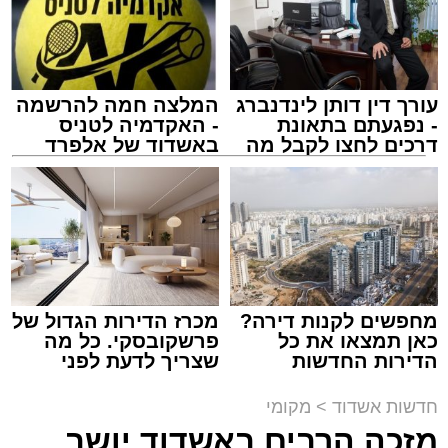
עורך דין דותן לינדנברג
המלצה חמה להרשמה
- נפגעתם בתאונת
- האקדמיה לטניס
דרכים לחצו לקבל מה
באשדוד של אלפרד
שמגיע לכם
קריאולנסקי - לילדים
צילום: שמחה חסיד הצלה דרום
מערכת האתר / 00:47 09.08.26
מחפשים לקנות דירה?
מכרז הדירות הגדול של
כאן תמצאו את כל
פרשקובסקי. כל מה
הדירות החדשות
שצריך לדעת לפני
למכירה באשדוד >>>
שמגישים הצעה לדירה
תגים:
אשדוד
,
ירי
באשדוד
חדשות אשדוד
>
מקומי
מזכה הרבים באשדוד יושב
אירוע ירי חמור התרחש לפני שעה קלה ברובע ב'