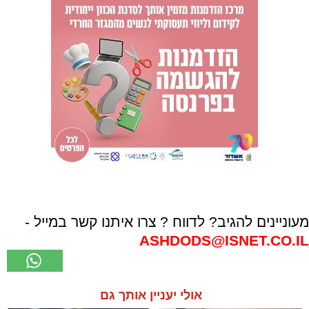
מעוניינים להגיב? לדווח ? צרו איתנו קשר במייל -
ASHDODS@ISNET.CO.IL
אולי יעניין אותך גם