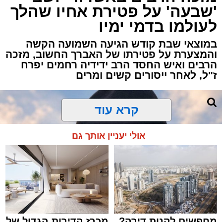
'שבעה' על פטירת אחיו שהלך
באשדוד, כתוצאה ממנו נפצע גבר כבן 30 באורח
לעולמו בדמי ימיו
בינוני.
במוצאי שבת קודש הגיעה השמועה הקשה
כוחות ההצלה ומד"א יחד עם מתנדבי "הצלה
והמצערת על פטירתו של האברך החשוב, מזכה
הרבים ואיש החסד הרב ידידיה רחמים יפרח
דרום" ו"איחוד הצלה" הוזעקו לזירה בעקבות דיווח
ז"ל, לאחר ייסורים קשים ומרים
על אירוע אלימות וירי.
החובשים והפרמדיקים שהגיעו למקום העניקו
לפצוע טיפול רפואי ראשוני, ולאחר מכן הוא פונה
קרא עוד
להמשך טיפול בבית החולים כשמצבו מוגדר בינוני.
אולי יעניין אותך גם
כוחות משטרה שהגיעו למקום סגרו את הזירה
ופתחו בחקירה לבדיקת נסיבות האירוע ולאיתור
החשודים.
בעקבות הירי, כל היציאות מאשדוד חסומות
באמצעות מחסומים משטרתיים בניסיון ללכוד את
היורה.
מחפשים לקנות דירה?
מכרז הדירות הגדול של