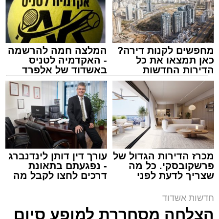
מחפשים לקנות דירה?
המלצה חמה להרשמה
כאן תמצאו את כל
- האקדמיה לטניס
הדירות החדשות
באשדוד של אלפרד
למכירה באשדוד >>>
קריאולנסקי - לילדים
ארכיון משטרה
מערכת האתר / 09:43 09.08.26
מכרז הדירות הגדול של
עורך דין דותן לינדנברג
פרשקובסקי. כל מה
- נפגעתם בתאונת
שצריך לדעת לפני
דרכים לחצו לקבל מה
שמגישים הצעה לדירה
שמגיע לכם
באשדוד
תגים:
משטרה
,
אשדוד
,
ירי
חדשות אשדוד
הצלחה מסחררת למופע סיום