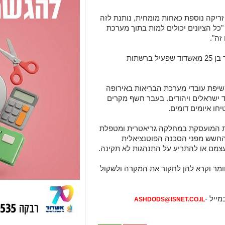
 זריקה נוספת כאחות מומחית, נותנת לזה
"כל הציונים יכולים למות בתוך מערכת
זה".
את הציטוטים הללו פרסם מקס וייפר, צעיר בן 25 מאשדוד שפעיל ברשתות
שיפת עובדי מערכת הבריאות באירופה
 ישראלים ויהודים. בעבר חשף מקרים
חו איומים דומים.
חות המועסקת במחלקה גריאטרית ומטפלת
 החשש מפני הסכנה הפוטנציאלית
 עצמם או להתריע על התנהגות לא תקינה.
ומר וקרא להן לחקור את המקרה ולשקול
מייל -
ASHDODS@ISNET.CO.IL