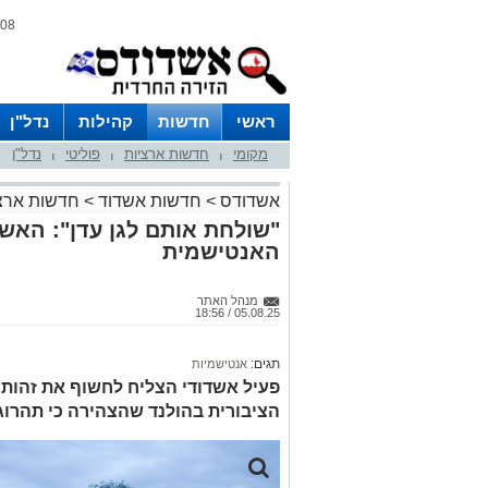
08 אוגוסט 2026 / 20:02
ראשי
חדשות
קהילות
נדל"ן
מקומי
חדשות ארציות
פוליטי
נדל"ן
|
|
|
אשדודס
>
חדשות אשדוד
>
חדשות ארצ
"שולחת אותם לגן עדן": הא
האנטישמית
מנהל האתר
05.08.25 / 18:56
תגים:
אנטישמיות
פעיל אשדודי הצליח לחשוף את זהות
הציבורית בהולנד שהצהירה כי תהרוג י