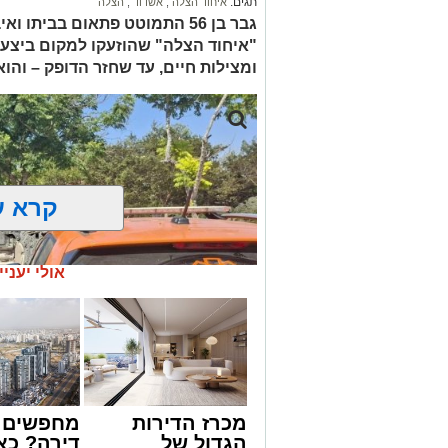
תגים:
איחוד הצלה
,
אשדוד
,
הצלה
גבר בן 56 התמוטט פתאום בביתו
"איחוד הצלה" שהוזעקו למקום ביצעו
ומצילות חיים, עד שחזר הדופק – והו
קרא ע
אולי יעניי
מכרז הדירות
מחפשים ל
הגדול של
דירה? כא