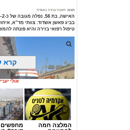
תגים:
תאונת עבודה באשדוד
בביג פאשן אשדוד. צוותי מד”א, איחו
טיפול רפואי בזירה והיא פונתה להמש
קרא ע
אולי יעניי
המלצה חמה
מחפשים ל