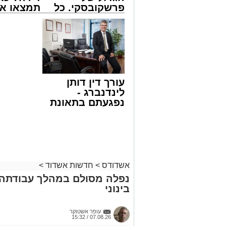
פרשקובסקי. כל
תמצאו את
מה שצריך לדעת
הדירות ה
צילום: דוברות איחוד הצלה
לפני שמגישים
למכירה ב
הצעה לדירה
>>>
שבאחד הרחובות ברובע י"א בעיר, כתוצא
באשדוד
ליבו.
למקום הוזעקו מיד צוותי רפואה ומתנדבים 
עורך דין דותן
והפרמדיקים שהגיעו לזירה הבחינו כי הגבר
לינדנברג -
בפעולות החייאה מתקדמות, הכוללות עיסוי
נפגעתם בתאונת
דרכים לחצו
בזכות התושייה והפעילות המהירה והמקצו
לקבל מה שמגיע
שב לפעום.
לכם
לאחר ייצוב מצבו הראשוני, הוא פונה באמ
רפואי כשמצבו מוגדר יציב.
מעוניינים להגיב? לדווח ? צרו איתנו קשר ב
אשדודס
>
חדשות אשדוד
>
נפלה מסולם במהלך עבודתה 
בינוני
עופר אשטוקר
07.08.26 / 15:32