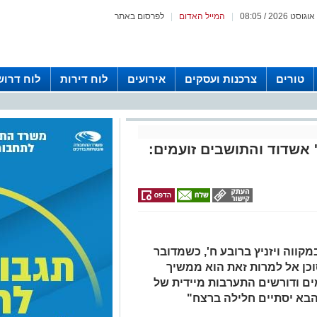
|
המייל האדום
|
לפרסום באתר
טורים
צרכנות ועסקים
אירועים
לוח דירות
לוח דרוש
 אשדוד והתושבים זועמים:
ווה ויזניץ ברובע ח', כשמדובר
כן אל למרות זאת הוא ממשיך
ם ודורשים התערבות מיידית של
א יסתיים חלילה ברצח"