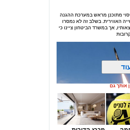
מייל -
ASHDODS@ISNET.CO.IL
ניסוי מתוכנן מראש במערכת ההגנה
יה האווירית. בשלב זה לא נמסרו
אותיו, אך במשרד הביטחון ציינו כי
רובות
וד
ן אותך גם
מה
מכרז הדירות