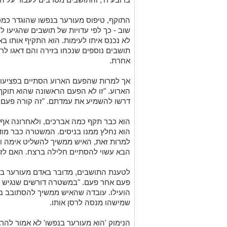
התוקף, טיפוס מעורער בנפשו שהוגדר כמס
שוב - כך לפי עדויות של תושבים שהגיעו 
לא נכנס איתו לעימות. הוא התקיף אותו ב
תושבים נוספים שנכחו בזירה והם דאגו לרס
אחרת.
אך למרות שהפעם הארוע הסתיים בפציעו
הארוע. "זו לא הפעם הראשונה שהוא תוקף
דרשו להשמיע את עמדתם. "זה קורה פעם 
הוא כבר תקף כמה אברכים, ולאחרונה אף 
הוא נחלץ ממנו בניסים. המשטרה כבר מוד
למרות זאת, האיש ממשיך להשליט אימה ול
הבא עשוי להסתיים חלילה ברצח. האם לזה
לטענת התושבים, מדובר באדם מעורער בנפ
פעם אחר פעם. "במשטרה דורשים שנגיש תלו
הועילו. עובדה שהאיש ממשיך להסתובב בר
שמישהו מנסה לרסן אותו.
הנימוק 'הוא מעורער בנפשו' לא אמור להר