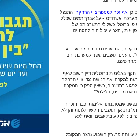
וכן
ואף זכה למספר צווי הרחקה
, התנפל
למערכת 'אשדודס' - על אברך תמים שכלל
אופן ברוטלי כשלולי התערבותם של
ן אותו, הארוע יכול היה להסתיים
ת קלות, התושבים מסרבים להשלים עם
", טוענים תושבים שפנו למערכת והם
אחר פעם.
תקף באלימות ברוטלית דיין חשוב שאף
עת למקרה ואף הגישה נגדו צווי הרחקה.
פגוע בתושבים, כשאין ספק כי המקרה
 אנו מחכים, חלילה?"
שו, שמסוכנותו ואלימותו כבר הוכחה
נות, אך תושבים הגישו תלונות והן לא
ובע ולפגוע בתושבים, וזאת ללא
גיע, וההיפך: רק השבוע נרצח המקובל