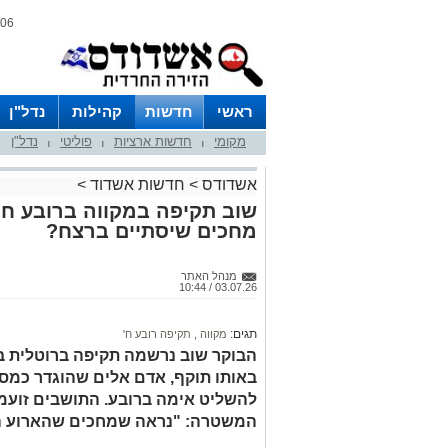
06 אוגוסט 2026 / 08:05
ראשי
חדשות
קהילות
נדל"ן
מקומי
חדשות ארציות
פוליטי
נדל"ן
|
|
|
אשדודס
>
חדשות אשדוד
>
שוב תקיפה במקווה ברובע ח'
מחכים שיסתיים ברצח?
מנהל האתר
03.07.26 / 10:44
תגים:
מקווה
,
תקיפה רובע ח'
הבוקר שוב נרשמה תקיפה ברוטלית במק
באותו תוקף, אדם אלים שהוגדר כמסו
להשליט אימה ברובע. התושבים זועמי
המשטרה: "נראה שמחכים שהארוע הב