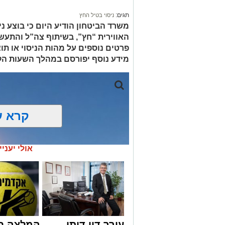
מעוניינים להגיב? לדווח ? צרו איתנו קשר ב
תגים:
ניסוי בטיל החץ
משרד הביטחון הודיע היום כי בוצע 
האווירית “חץ”, בשיתוף צה”ל והתעשי
פרטים נוספים על מהות הניסוי או תוצ
מידע נוסף יפורסם במהלך השעות הק
קרא ע
אולי יעניי
עורך דין דותן
המלצה ח