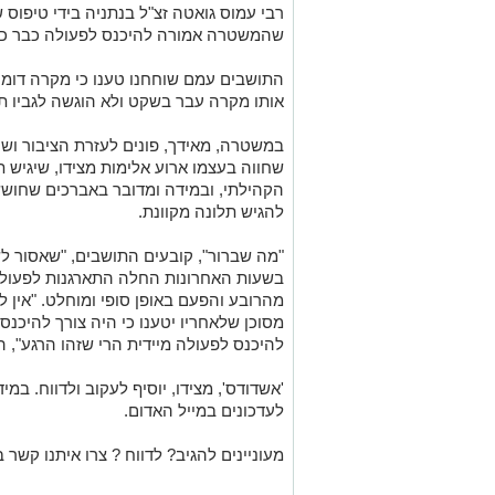
רבי עמוס גואטה זצ"ל בנתניה בידי טיפוס 
שהמשטרה אמורה להיכנס לפעולה כבר כע
התושבים עמם שוחחנו טענו כי מקרה דומ
אותו מקרה עבר בשקט ולא הוגשה לגביו 
במשטרה, מאידך, פונים לעזרת הציבור וש
שחווה בעצמו ארוע אלימות מצידו, שיגיש 
הקהילתי, ובמידה ומדובר באברכים שחושש
להגיש תלונה מקוונת.
"מה שברור", קובעים התושבים, "שאסור לש
בשעות האחרונות החלה התארגנות לפעול
מהרובע והפעם באופן סופי ומוחלט. "אין ל
מסוכן שלאחריו יטענו כי היה צורך להיכנס
להיכנס לפעולה מיידית הרי שזהו הרגע", ה
'אשדודס', מצידו, יוסיף לעקוב ולדווח. במ
לעדכונים במייל האדום.
מעוניינים להגיב? לדווח ? צרו איתנו קשר ב