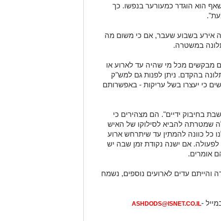
שאף הוא הוגדר כמעורער בנפשו. כך
ת".
ה אירע בשבוע שעבר, אם כי משום מה
תלונה במשטרה.
ם מבקשים מכל מי שהיה עד לארוע או
תלונה בהקדם. ניתן לפנות גם למש"ק
ים כי יעצרו בשל עריקות - באפשרותם
בת בחיבוק ידיים". הם מצהירים כי
ה שמטרתה להביא לסילוקו של האיש
נו כל כוונה להמתין עד שיתרחש ארוע
 לפעולה. אם ישנה נקודת זמן שבה יש
ם אומרים.
ידה והייתם עדים לארועים נוספים, נשמח
מייל -
ASHDODS@ISNET.CO.IL