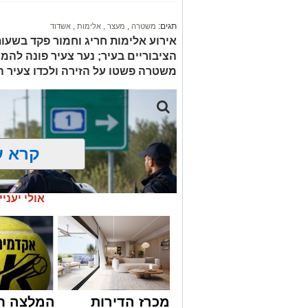
תגים:
משטרה
,
מעצר
,
אלימות
,
אשדוד
אירוע אלימות חריג וחמור פקד בשע
הציבוריים בעיר; נער צעיר פונה להמש
משטרה פשטו על הזירה ולכדו צעיר
קרא ע
אולי יעניי
מכרז הדירות
המלצה ח