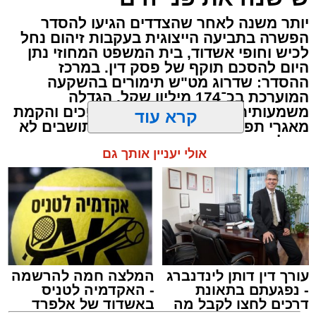
בעמדות ההתרמה שנפתחו על המדרכה קיבלו את
יותר משנה לאחר שהצדדים הגיעו להסדר
פני התורמים והתורמות מתנדבי הצלה דרום
הפשרה בתביעה הייצוגית בעקבות זיהום נחל
מסניף אשדוד - גן יבנה אשר סייעו להם במילוי
לכיש וחופי אשדוד, בית המשפט המחוזי נתן
הטפסים והכווינו אותם אל ניידות ההתרמה שחנו
היום להסכם תוקף של פסק דין. במרכז
ההסדר: שדרוג מט"ש תימורים בהשקעה
לאורך הכביש.
המוערכת בכ־174 מיליון שקל, הגדלה
משמעותית של יכולת הטיפול בשפכים והקמת
קרא עוד
ההתרמה בוצעה כולה בהפרדה מלאה כאשר מגן
מאגרי תפעול וחירום. הגולשים והתושבים לא
דוד אדום בישראל מציב כמות גדולה של רכבי
יקבלו פיצוי כספי ישיר – אך ההסדר נועד
אולי יעניין אותך גם
התרמה עבור גברים ועבור נשים בנפרד במהלך
לצמצם את הסיכון להישנות אירועי זיהום
דומים
ערב ההתרמה נתרמו 150 מנות על ידי תושבי
אשדוד בערב אחד. לאורך כל הערב עמדו
עופר אשטוקר / 20:23 09.08.26
התושבים בתור על מנת לתרום דם ולהציל חיים.
עורך דין דותן לינדנברג
המלצה חמה להרשמה
- נפגעתם בתאונת
- האקדמיה לטניס
דרכים לחצו לקבל מה
באשדוד של אלפרד
תגים:
זיהום נחל לכיש
,
מט"ש באר טוביה