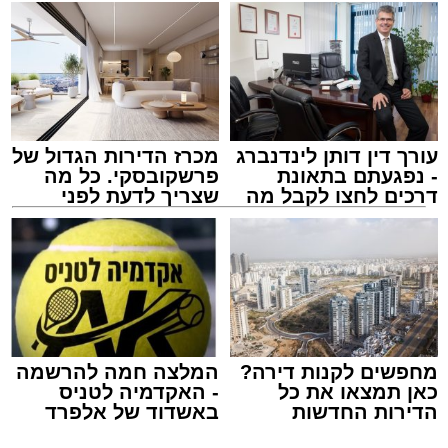
עורך דין דותן לינדנברג
מכרז הדירות הגדול של
- נפגעתם בתאונת
פרשקובסקי. כל מה
דרכים לחצו לקבל מה
שצריך לדעת לפני
שמגיע לכם
שמגישים הצעה לדירה
באשדוד
אילוסטרציה מעצר חשוד
מערכת האתר / 12:01 10.08.26
מחפשים לקנות דירה?
המלצה חמה להרשמה
כאן תמצאו את כל
- האקדמיה לטניס
הדירות החדשות
באשדוד של אלפרד
למכירה באשדוד >>>
קריאולנסקי - לילדים