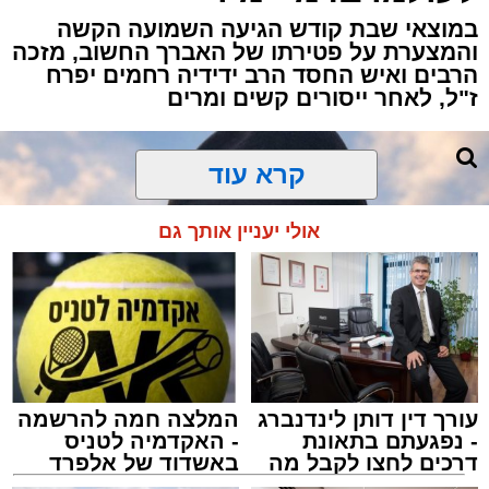
במוצאי שבת קודש הגיעה השמועה הקשה
והמצערת על פטירתו של האברך החשוב, מזכה
כוחות ההצלה ומד"א יחד עם מתנדבי "הצלה
הרבים ואיש החסד הרב ידידיה רחמים יפרח
דרום" ו"איחוד הצלה" הוזעקו לזירה בעקבות דיווח
ז"ל, לאחר ייסורים קשים ומרים
על אירוע אלימות וירי.
החובשים והפרמדיקים שהגיעו למקום העניקו
קרא עוד
לפצוע טיפול רפואי ראשוני, ולאחר מכן הוא פונה
להמשך טיפול בבית החולים כשמצבו מוגדר בינוני.
אולי יעניין אותך גם
כוחות משטרה שהגיעו למקום סגרו את הזירה
ופתחו בחקירה לבדיקת נסיבות האירוע ולאיתור
החשודים.
מעוניינים להגיב? לדווח ? צרו איתנו קשר במייל -
עורך דין דותן לינדנברג
המלצה חמה להרשמה
ASHDODS@ISNET.CO.IL
- נפגעתם בתאונת
- האקדמיה לטניס
דרכים לחצו לקבל מה
באשדוד של אלפרד
שמגיע לכם
קריאולנסקי - לילדים