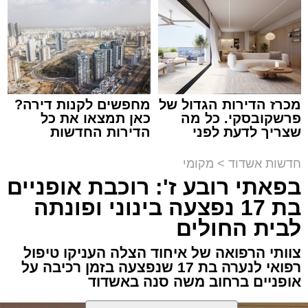
צילום: א' מיכאלי
מערכת האתר / 00:41 09.08.26
מכרז הדירות הגדול של
מחפשים לקנות דירה?
פרשקובסקי. כל מה
כאן תמצאו את כל
שצריך לדעת לפני
הדירות החדשות
שמגישים הצעה לדירה
למכירה באשדוד >>>
תגים:
אשדוד
,
פטירה
,
אלעד
באשדוד
חדשות אשדוד
>
מקומי
במוצאי שבת קודש הגיע השמועה הקשה והמצערת
בפאתי רובע ז': רוכבת אופניים
על פטירתו של האברך החשוב, מזכה הרבים ואיש
בת 17 נפצעה בינוני ופונתה
החסד הרב ידידיה רחמים יפרח ז"ל, אחיו של הגאון
לבית החולים
רבי שמעון יוחאי יפרח שליט"א – תושב העיר ומגיד
צוותי הרפואה של איחוד הצלה העניקו טיפול
שיעור בשיעור "אור החיים" הקדוש, מוסר רשת
רפואי לנערה בת 17 שנפצעה בזמן רכיבה על
שיעורי תורה ומחבר ספרים רבים בהלכה.
אופניים ברחוב משה סנה באשדוד