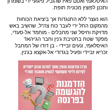
האיסלאמי ואסם פאיז שהוביל פיגועי ירי בשומרון
ותכנן לפוצץ מכונית תופת.
הוא נעצר ללא התנגדות אך ביציאת הכוחות
מהמקום החל ירי לעבר כוח צה"ל, שהשיב באש
מדויקת וחיסל שני מחבלים -
מוחמד אל-סעדי,
מפקד שטח בחטיבת ג'נין וחבר הג'יהאד
האיסלאמי, ונעים זביידי - בן דודו של המחבל
זכריא זביידי ופעיל בגדודי אל-אקצא בג'נין.