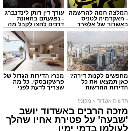
המלצה חמה להרשמה
עורך דין דותן לינדנברג
- האקדמיה לטניס
- נפגעתם בתאונת
באשדוד של אלפרד
דרכים לחצו לקבל מה
קריאולנסקי - לילדים
שמגיע לכם
צילום: שמחה חסיד הצלה דרום
מערכת האתר / 00:47 09.08.26
מחפשים לקנות דירה?
מכרז הדירות הגדול של
כאן תמצאו את כל
פרשקובסקי. כל מה
הדירות החדשות
שצריך לדעת לפני
למכירה באשדוד >>>
שמגישים הצעה לדירה
באשדוד
תגים:
אשדוד
,
ירי
חדשות אשדוד
>
מקומי
מזכה הרבים באשדוד יושב
אירוע ירי חמור התרחש לפני שעה קלה ברובע ב'
'שבעה' על פטירת אחיו שהלך
באשדוד, כתוצאה ממנו נפצע גבר כבן 30 באורח
לעולמו בדמי ימיו
בינוני.