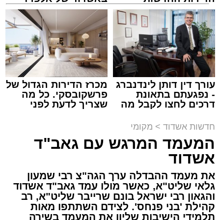
למכירה באשדוד >>>
קריאולנסקי - לילדים
הכבישים פתוחים באשדוד
מערכת האתר / 13:52 10.08.26
עורך דין דותן לינדנברג
מכרז הדירות הגדול של
- נפגעתם בתאונת
פרשקובסקי. כל מה
דרכים לחצו לקבל מה
שצריך לדעת לפני
שמגיע לכם
שמגישים הצעה לדירה
תגים:
אשדוד
,
חסימות תנועה
באשדוד
חדשות אשדוד
>
מקומי
המעמד המרגש עם גאב"ד
לקראת קיום פסטיבל "חלון לים התיכון" שיתקיים
אשדוד
בימים רביעי וחמישי הקרובים (12-13.8) בחוף
לידו, משטרת אשדוד ועיריית אשדוד נערכות
את מעמד ההבדלה ערך הגה"צ רבי שמעון
גלאי שליט"א, כאשר מולו עמד גאב"ד אשדוד
בהיערכות מיוחדת ותיפעול צירי התנועה באזור.
והגאון רבי ישראל בונם שרייבר שליט"א, רב
בשל האירוע הצפוי, יחולו שינויים והגבלות תנועה
קהילת 'בני פנחס'. לצידם השתתפו מאות
באזור חוף לידו, הטיילת וסביבת מתחם
תלמידי הישיבות שליוו את המעמד בשירה