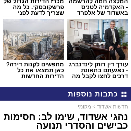
המלצה חמה להרשמה
מכרז הדירות הגדול של
- האקדמיה לטניס
פרשקובסקי. כל מה
באשדוד של אלפרד
שצריך לדעת לפני
קריאולנסקי - לילדים
שמגישים הצעה לדירה
באשדוד
עורך דין דותן לינדנברג
מחפשים לקנות דירה?
- נפגעתם בתאונת
כאן תמצאו את כל
דרכים לחצו לקבל מה
הדירות החדשות
שמגיע לכם
למכירה באשדוד >>>
כתבות נוספות
חדשות אשדוד
>
מקומי
נהגי אשדוד, שימו לב: חסימות
כבישים והסדרי תנועה