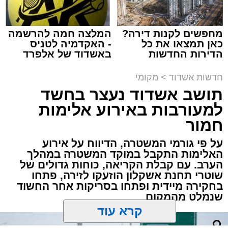
אזור חוף הקשתות
– חסימות והכוונה כחלק
מהיערכות התנועה סביב החוף.
חניון האמפי התחתון
– הכוונה והסדרת
מחפשים לקנות דירה?
המלצה חמה להרשמה
כאן תמצאו את כל
- האקדמיה לטניס
תנועה באזור החניון.
הדירות החדשות
באשדוד של אלפרד
התושבים והנהגים מתבקשים להימנע מהגעה
למכירה באשדוד >>>
קריאולנסקי - לילדים
תגים:
גאב"ד אשדוד
ברכב פרטי לאזור הסמוך למתחם הפסטיבל,
חדשות אשדוד
>
מקומי
תושב אשדוד נעצר בחשד
להישמע להוראות השוטרים, הפקחים והסדרנים
מאות בני ישיבות השתתפו בסוף השבוע בקעמפ
בשטח, ולהיערך מראש לעומסי תנועה כבדים
למעורבות באירוע אלימות
היוקרתי של ארגון "ועידת בני הישיבות", שנערך
בצירים המרכזיים.
חמור
בקיבוץ חפץ חיים בראשות גדולי ישראל וראשי
הישיבות שליט"א.
על פי גורמי המשטרה, הדיווח על אירוע
האלימות התקבל במוקד המשטרה במהלך
מעוניינים להגיב? לדווח ? צרו איתנו קשר במייל -
הערב. עם קבלת הקריאה, כוחות גדולים של
רגע מרכזי ומרגש במיוחד נרשם במוצאי שבת
ASHDODS@ISNET.CO.IL
שוטרי תחנת אשקלון הוזעקו לזירה, פתחו
קודש פרשת 'ראה', לאחר מעמד 'רעווא דרעווין'
בחקירה מיידית ופתחו בסריקות אחר החשוד
וסעודה שלישית רוויית דברי התעלות והכנה
שנמלט מהמקום
לקראת פתיחת זמן אלול הבא לטובה.
קרא עוד
את מעמד ההבדלה ערך הגה"צ רבי שמעון גלאי