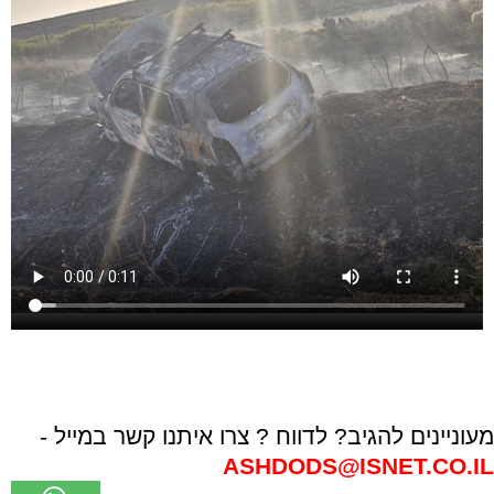
מעוניינים להגיב? לדווח ? צרו איתנו קשר במייל -
ASHDODS@ISNET.CO.IL