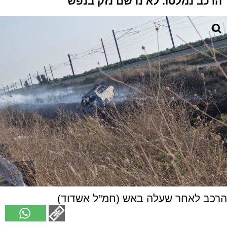
הרכב נמלטו. לא נרשם נזק בנפש
הרכב לאחר שעלה באש (חמ"ל אשדוד)