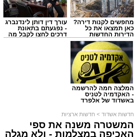
מחפשים לקנות דירה?
עורך דין דותן לינדנברג
כאן תמצאו את כל
- נפגעתם בתאונת
הדירות החדשות
דרכים לחצו לקבל מה
תגים:
זיהום נחל לכיש
,
מט"ש באר טוביה
למכירה באשדוד >>>
שמגיע לכם
המלצה חמה להרשמה
יו''ר הצלה דרום הרב מיכאל שוורץ: "התרמת הדם
- האקדמיה לטניס
באשדוד הפכה כבר למסורת חשובה, ובכל פעם
באשדוד של אלפרד
קריאולנסקי - לילדים
מחדש תושבי אשדוד באים בהמוניהם לתרום דם
חדשות אשדוד
>
חדשות ארציות
ולהציל חיים". "הזכות המיוחדת של ההתרמה
המשטרה משנה את ספי
הגדולה הזו שייכת להנהלת סניף אשדוד - גן יבנה
צילום: פרטי
האכיפה במצלמות - ולא מגלה
בהצלה דרום אשר יחד עם המתנדבים היקרים