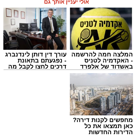
אולי יעניין אותך גם
המלצה חמה להרשמה
עורך דין דותן לינדנברג
- האקדמיה לטניס
- נפגעתם בתאונת
התרמת דם. מדא
באשדוד של אלפרד
דרכים לחצו לקבל מה
מנהל האתר / 21:31 09.08.26
קריאולנסקי - לילדים
שמגיע לכם
תגים:
מד"א
,
התרמת דם
מחפשים לקנות דירה?
כאן תמצאו את כל
150 את חניות הרכבים ליד ה'שטיבלעך' קהל
הדירות החדשות