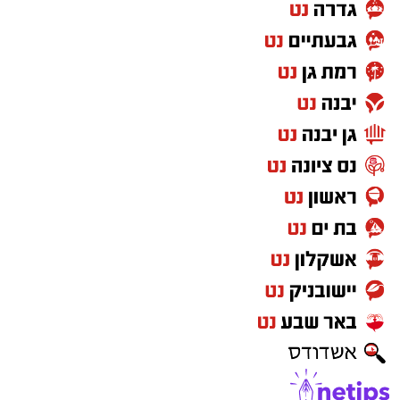
מעוניינים להגיב? לדווח ? צרו איתנו קשר במייל -
ASHDODS@ISNET.CO.IL