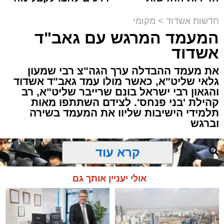
למכירה באשדוד >>>
שמגיע לכם
תגים:
אשדוד
,
חסימות תנועה
חדשות אשדוד
>
מקומי
המעמד המרגש עם גאב"ד
לקראת קיום פסטיבל "חלון לים התיכון" שיתקיים
אשדוד
בימים רביעי וחמישי הקרובים (12-13.8) בחוף
את מעמד ההבדלה ערך הגה"צ רבי שמעון
לידו, משטרת אשדוד ועיריית אשדוד נערכות
גלאי שליט"א, כאשר מולו עמד גאב"ד אשדוד
בהיערכות מיוחדת ותיפעול צירי התנועה באזור.
והגאון רבי ישראל בונם שרייבר שליט"א, רב
בשל האירוע הצפוי, יחולו שינויים והגבלות תנועה
קהילת 'בני פנחס'. לצידם השתתפו מאות
באזור חוף לידו, הטיילת וסביבת מתחם
תלמידי הישיבות שליוו את המעמד בשירה
וברגש
הפסטיבל.
קרא עוד
להלן פירוט חסימות הצירים ומוקדי ההכוונות:
אולי יעניין אותך גם
שדרות משה דיין
– חסימות והכוונת תנועה
באזור הסמוך לחוף ולמתחם הפסטיבל.
שדרות ירושלים
– חסימות והכוונות בצירי