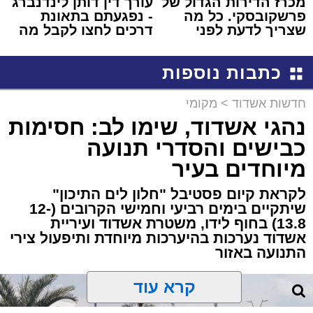
מכרז הדירות הגדול של
עורך דין דותן לינדנברג
פרשקובסקי. כל מה
- נפגעתם בתאונת
שצריך לדעת לפני
דרכים לחצו לקבל מה
שמגישים הצעה לדירה
שמגיע לכם
באשדוד
כתבות נוספות
חדשות אשדוד
>
מקומי
נהגי אשדוד, שימו לב: חסימות
כבישים והסדרי תנועה
מיוחדים בעיר
לקראת קיום פסטיבל "חלון לים התיכון"
שיתקיים בימים רביעי וחמישי הקרובים (12-
13.8) בחוף לידו, משטרת אשדוד ועיריית
אשדוד נערכות בהיערכות מיוחדת ותיפעול צירי
התנועה באזור
קרא עוד