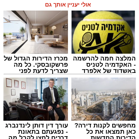
אולי יעניין אותך גם
המלצה חמה להרשמה
מכרז הדירות הגדול של
- האקדמיה לטניס
פרשקובסקי. כל מה
באשדוד של אלפרד
שצריך לדעת לפני
קריאולנסקי - לילדים
שמגישים הצעה לדירה
באשדוד
הכבישים פתוחים באשדוד
מערכת האתר / 13:52 10.08.26
מחפשים לקנות דירה?
עורך דין דותן לינדנברג
כאן תמצאו את כל
- נפגעתם בתאונת
הדירות החדשות
דרכים לחצו לקבל מה