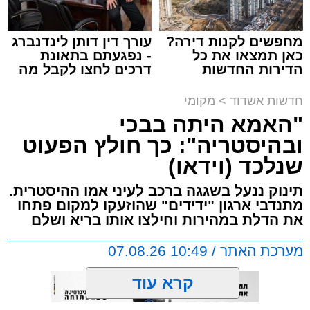
לאחד הנוסעים הידרדר במהירות לאלימות קשה
שזרעה פאניקה רבה בקרב הנוסעים. הסיפור
מחפשים לקנות דירה?
עורך דין דותן לינדנברג
והתיעוד פורסמו לראשונה בקבוצות חמ"ל אשדוד.
כאן תמצאו את כל
- נפגעתם בתאונת
הדירות החדשות
דרכים לחצו לקבל מה
למכירה באשדוד >>>
שמגיע לכם
על פי העדויות מהשטח, הנהג, שהתעצבן במהלך
חדשות אשדוד
>
מקומי
הנסיעה על אחד הנוסעים, איבד שליטה ובצעד
"האמא היתה בבכי
דרמטי ואלים ניפץ את שמשת האוטובוס.
המעשה האלים גרם להתרסקות זכוכיות ולרגעים
ובהיסטריה": כך חולץ הפעוט
של אימה בתוך כלי הרכב. ילדים רבים ונוסעים
שנלכד (וידאו)
אחרים שהיו על האוטובוס לקו בטראומה, פרצו
תינוק ננעל בשגגה ברכב לעיני אמו ההיסטרית.
בבכי היסטרי ונאלצו לחוות רגעים של חרדה
מתנדבי ארגון "ידידים" שהוזעקו למקום פתחו
עמוקה בעיצומה של הנסיעה בכביש.
את הדלת במהירות וחילצו אותו בריא ושלם
מערכת האתר / 10:49 07.08.26
בעקבות פניות דחופות ודיווחים שהעבירו הנוסעים
המבוהלים למוקדי החירום, כוחות משטרה הוזעקו
קרא עוד
לזירה ועצרו את האוטובוס בהמשך המסלול כדי
לטפל באירוע ולתחקר את המעורבים.