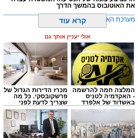
את האוטובוס בהמשך הדרך
מערכת האתר / 11:35 07.08.26
קרא עוד
אולי יעניין אותך גם
תגים:
אוטובוס
,
אשדוד
,
ערבי
המלצה חמה להרשמה
מכרז הדירות הגדול של
- האקדמיה לטניס
פרשקובסקי. כל מה
באשדוד של אלפרד
שצריך לדעת לפני
קריאולנסקי - לילדים
שמגישים הצעה לדירה
באשדוד
אירוע חמור ומפחיד התרחש בקו 881 בנסיעה
מאשדוד למודיעין, לאחר שוויכוח מילוליות בין הנהג