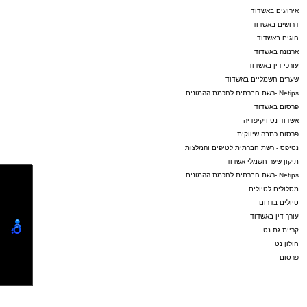
אירועים באשדוד
דרושים באשדוד
חוגים באשדוד
ארנונה באשדוד
עורכי דין באשדוד
שערים חשמליים באשדוד
Netips -רשת חברתית לחכמת ההמונים
פרסום באשדוד
אשדוד נט ויקיפדיה
פרסום כתבה שיווקית
נטיפס - רשת חברתית לטיפים והמלצות
תיקון שער חשמלי אשדוד
Netips -רשת חברתית לחכמת ההמונים
מסלולים לטיולים
טיולים בדרום
עורך דין באשדוד
קריית גת נט
חולון נט
פרסום