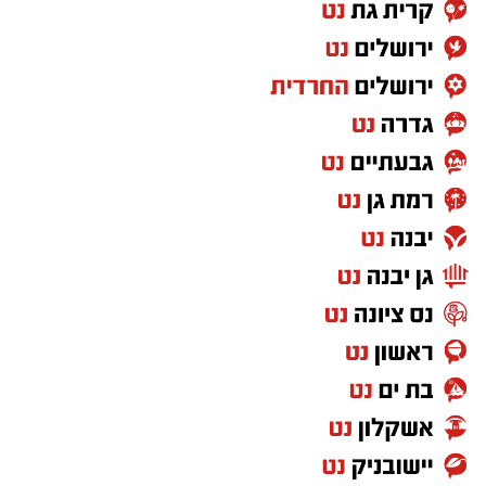
בעקבות האירוע, בארגון "ידידים" שבים ופונים
להורים בקריאה חד-משמעית להקפיד לשאת
עליהם את מפתח הרכב בכל רגע נתון ולא
להשאירו בידי ילדים קטנים ללא השגחה. במקרה
חירום של נעילת רכב, יש ליצור קשר מיידי עם
מוקד ידידים בטלפון
1230
(ללא כוכבית).
מעוניינים להגיב? לדווח ? צרו איתנו קשר במייל -
ASHDODS@ISNET.CO.IL