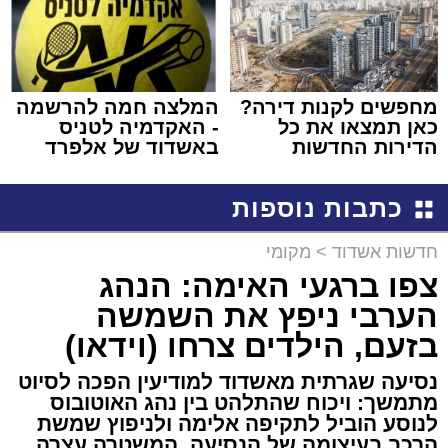
מחפשים לקנות דירה?
המלצה חמה להרשמה
כאן תמצאו את כל
- האקדמיה לטניס
הדירות החדשות
באשדוד של אלפרד
למכירה באשדוד >>>
קריאולנסקי - לילדים
כתבות נוספות
חדשות אשדוד
>
מקומי
צפו ברגעי האימה: הנהג
הערבי ניפץ את השמשה
בזעם, הילדים צרחו (וידאו)
נסיעה שגרתית מאשדוד למודיעין הפכה לסיוט
מתמשך: ויכוח שהתלהט בין נהג האוטובוס
לנוסע הוביל לתקיפה אלימה ולניפוץ שמשת
הרכב בעיצומה של הנסיעה. המשטרה עצרה