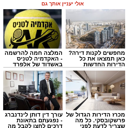
אולי יעניין אותך גם
תגים:
אשדוד
,
ידידים
מעוניינים להגיב? לדווח ? צרו איתנו קשר במייל -
ASHDODS@ISNET.CO.IL
מחפשים לקנות דירה?
המלצה חמה להרשמה
כאן תמצאו את כל
- האקדמיה לטניס
הדירות החדשות
באשדוד של אלפרד
למכירה באשדוד >>>
קריאולנסקי - לילדים
אמש (חמישי) בסביבות השעה 21:49, התקבלה
קריאת חירום במוקד ארגון "ידידים" אודות תינוק
שננעל בשגגה ברכב לעיני אמו הדואגת, ברחוב
כ"ט בנובמבר באשקלון.
מישאל שי לוי, מוקדן ידידים שקיבל את השיחה,
מכרז הדירות הגדול של
עורך דין דותן לינדנברג
פרשקובסקי. כל מה
- נפגעתם בתאונת
הזניק מיד כוחות לסיוע. דניאל ברכה, מתנדב
שצריך לדעת לפני
דרכים לחצו לקבל מה