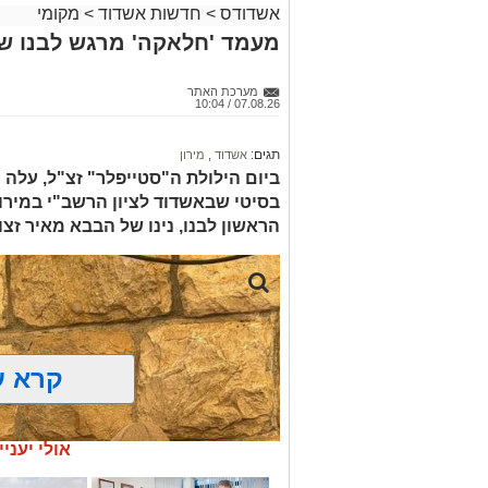
בשבתות הקרובות יעלו השירים והנגינות מ
אשדודס
>
חדשות אשדוד
>
מקומי
מעמד 'חלאקה' מרגש לבנו של
צפו ברגעים קצרים מהארוע העוצמתי שעוד 
מערכת האתר
מעוניינים להגיב? לדווח ? צרו איתנו קשר ב
07.08.26 / 10:04
תגים:
אשדוד
,
מירון
ביום הילולת ה"סטייפלר" זצ"ל, עלה
בסיטי שבאשדוד לציון הרשב"י במירו
הראשון לבנו, נינו של הבבא מאיר זצו
קרא ע
אולי יעניי