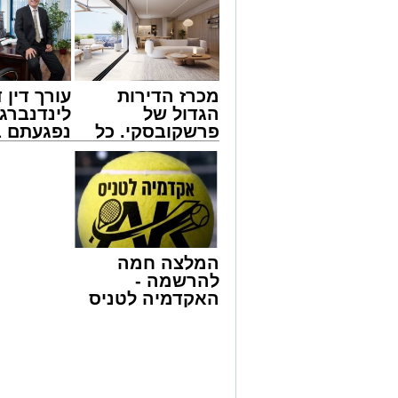
במשך שעות ארוכות של ליל שישי, נהנו ה
'מעגלים'. ואכן, כפי שהובטח, לא היה מד
חסידי אותנטי, שהצליח לסחוף אליו את ההמ
האווירה השבתית של חצרות הקודש.
מכרז הדירות
עורך דין ד
המעמד, שהתקיים ביוזמת 'מעגלים', נערך ב
הגדול של
לינדנברג 
שידוע בכישרונו להגיש יצירות עומק ברגש י
פרשקובסקי. כל
נפגעתם ב
הסיבו, חבושי שטריימלך, מקהלת "נגינה" ה
מה שצריך לדעת
דרכים לח
ואכן, בשעות הבאות נסחפו המשתתפים על 
לפני שמגישים
לקבל מה 
כשהם נהנים וחווים מקרוב את יצירות המו
הצעה לדירה
לכם
ויז'ניץ, פיטסבורג, מודז'יץ ועוד.
באשדוד
בהמשך נשא דברים נציג הכלל חסידי בעיריה
ישראל אייכלר שהגיע במיוחד לארוע. השניי
המלצה חמה
שלראשונה מצליחות לקלוע לטעמן של הציבור
להרשמה -
מרגישים אכן חלק מ'משפחה אחת גדולה'. 
האקדמיה לטניס
העיר ד"ר לסרי המלווה את פעילות 'מעגלי
באשדוד של
מגיעה מסגרת קהילתית לביטוי היצירתיות
אלפרד
קריאולנסקי -
בהמשך התקיימה שירת המונים אקטיבית 
לילדים
הקהל למקהלה אחת גדולה ומשותפת. ללא 
כאשר גם לאחר שהוא הסתיים הוסיפו צלילי