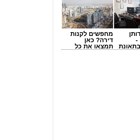
מונים מתושבי אשדוד מהארוע המרכזי של
ובר במופע שגרתי, אלא במעמד של טיש
ונים מעומק ימי החולין - אל תוך
ותן
מחפשים לקנות
ראשות בעל המנגן ר' דודי קאליש,
-
דירה? כאן
הודי לוהט ופנימי, כשלצידו ליד השולחן
תאונת
תמצאו את כל
מפוארת בליווי הרכב מוזיקלי מורחב.
צו
הדירות החדשות
גבי צליליה הענוגים של שבת קודש,
שמגיע
למכירה באשדוד
פת ממיטב חצרות החסידות, בהן בעלזא,
>>>
, הרב יהושע טננהויז, וכן ח"כ הרב
ם העלו על נס את יוזמות 'מעגלים'
 כולו, על כל חוגיו ועדותיו, כשכולם
הרב טננהויז הביע תודה מיוחדת לראש
ם' מתוך אותה ראיה, שלכלל התושבים
 וההנאה.
ומאחדת - קולולם, במסגרתה הפך
ספק, היה זה ארוע שהטביע חותם עז,
ו להדהד ולהישמע, כשאין ספק כי גם