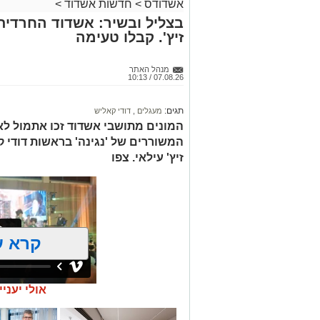
אשדודס
>
חדשות אשדוד
>
בצליל ובשיר: אשדוד החרדית
זיץ'. קבלו טעימה
מנהל האתר
07.08.26 / 10:13
תגים:
מעגלים
,
דודי קאליש
המונים מתושבי אשדוד זכו אתמול לאר
המשוררים של 'נגינה' בראשות דודי 
זיץ' עילאי. צפו
קרא ע
אולי יעניי
זה היה ארוע יוצא דופן. בלי מילים.