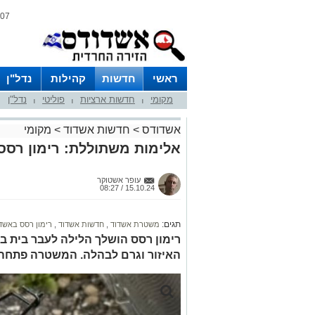
07 אוגוסט 2026 / 10:26
ראשי
חדשות
קהילות
נדל"ן
מקומי
חדשות ארציות
פוליטי
נדל"ן
|
|
|
אשדודס
>
חדשות אשדוד
>
מקומי
אלימות משתוללת: רימון רסס
עופר אשטוקר
15.10.24 / 08:27
תגים:
משטרת אשדוד
,
חדשות אשדוד
,
רימון רסס באשד
רימון רסס הושלך הלילה לעבר בית ב
האיזור וגרם לבהלה. המשטרה פתחה