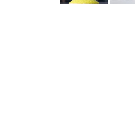
קנות
המלצה חמה
ן
להרשמה -
 כל
האקדמיה לטניס
חדשות
באשדוד של
אשדוד
אלפרד
 זצ"ל, יצא האדמו"ר הרה"צ רבי שמואל
קריאולנסקי -
דות תורה וחסד "בית מאיר" ברובע
לילדים
תנא רבי שמעון בר יוחאי זיע"א במירון.
לאקה' לבנו הקטן שהגיע לגיל שלוש,
א זצוק"ל, נכדו של האדמו"ר הרה"צ רבי
 טולדאנו שליט"א, רבה של גבעת זאב.
ון יחד עם בנו נ"י. לאחר מכן, פנה
שם גזז את מחלפות ראשו של בנו
 תוך כדי שבירכוהו שזכות אבות השושלת
ן בעדו, וכי יגדל ויאיר את עיני ישראל