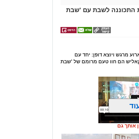
 התכוננה לשבת עם 'שבת
וע מרגש ויוצא דופן: יחד עם
קאליש הם חוו טעם מרומם של 'שבת
וד
ן אותך גם