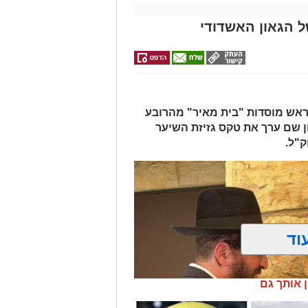
בתי תושבי אשדוד.
 הגאון האשדודי
ידובר בו רבות.
מייל -
ASHDODS@ISNET.CO.IL
 ראש מוסדות "בית מאיר" מהרובע
ן שם ערך את טקס גזיזת השיער
ק"ל.
וד
ן אותך גם