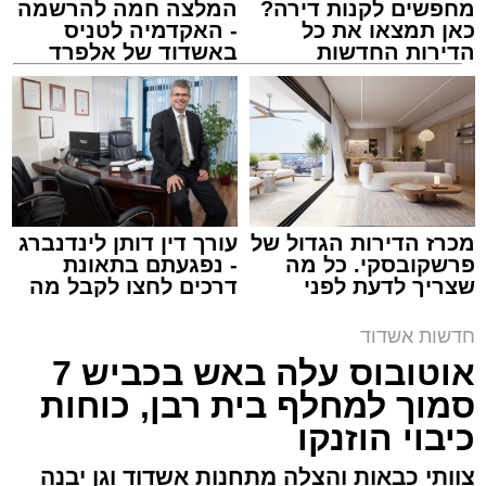
מחפשים לקנות דירה?
המלצה חמה להרשמה
כאן תמצאו את כל
- האקדמיה לטניס
הדירות החדשות
באשדוד של אלפרד
למכירה באשדוד >>>
קריאולנסקי - לילדים
הכניסה למיון אסותא
מערכת האתר / 00:23 09.08.26
מכרז הדירות הגדול של
עורך דין דותן לינדנברג
פרשקובסקי. כל מה
- נפגעתם בתאונת
תגים:
אשדוד
,
תאונה
שצריך לדעת לפני
דרכים לחצו לקבל מה
שמגישים הצעה לדירה
שמגיע לכם
באשדוד
צוותי הרפואה של איחוד הצלה העניקו טיפול רפואי
חדשות אשדוד
לנערה בת 17 שנפצעה בזמן רכיבה על אופניים
אוטובוס עלה באש בכביש 7
ברחוב משה סנה באשדוד.
סמוך למחלף בית רבן, כוחות
כיבוי הוזנקו
נווה כהן, יוחאי כהן ויאיר כהן (שלושה בני דודים
מתנדבים יחד) חובשים בצוות האמבולנס של
צוותי כבאות והצלה מתחנות אשדוד וגן יבנה