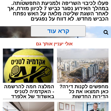
פעלו לכיבוי השריפה ולמניעת התפשטותה.
איחוד הצלה מסרו: "נמסר לנו בזירה כי היא רכבה
במהלך האירוע נסגר כביש 7 לכיוון מזרח, אך
על אופניים ונפגעה מהקידון תוך כדי רכיבה,
לאחר השגת שליטה מלאה על האש נפתח
הענקנו לה טיפול רפואי והיא פונתה באמבולנס
הכביש מחדש. לא דווח על נפגעים
איחוד הצלה להמשך טיפול בבית החולים 'אסותא'
קרא עוד
כשמצבה מוגדר בינוני".
אולי יעניין אותך גם
מעוניינים להגיב? לדווח ? צרו איתנו קשר במייל -
ASHDODS@ISNET.CO.IL
מחפשים לקנות דירה?
המלצה חמה להרשמה
כאן תמצאו את כל
- האקדמיה לטניס
הדירות החדשות
באשדוד של אלפרד
למכירה באשדוד >>>
קריאולנסקי - לילדים