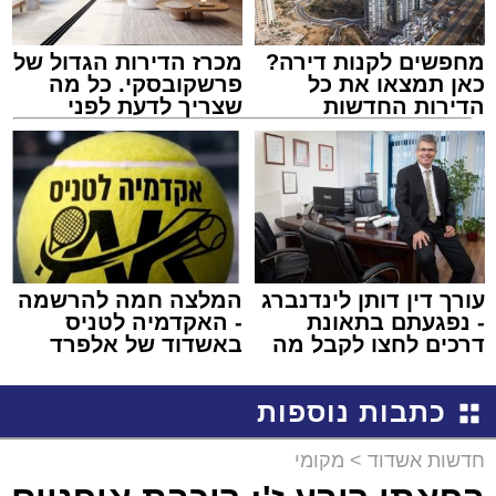
מחפשים לקנות דירה?
מכרז הדירות הגדול של
כאן תמצאו את כל
פרשקובסקי. כל מה
הדירות החדשות
שצריך לדעת לפני
למכירה באשדוד >>>
שמגישים הצעה לדירה
באשדוד
עורך דין דותן לינדנברג
המלצה חמה להרשמה
- נפגעתם בתאונת
- האקדמיה לטניס
דרכים לחצו לקבל מה
באשדוד של אלפרד
שמגיע לכם
קריאולנסקי - לילדים
כתבות נוספות
חדשות אשדוד
>
מקומי