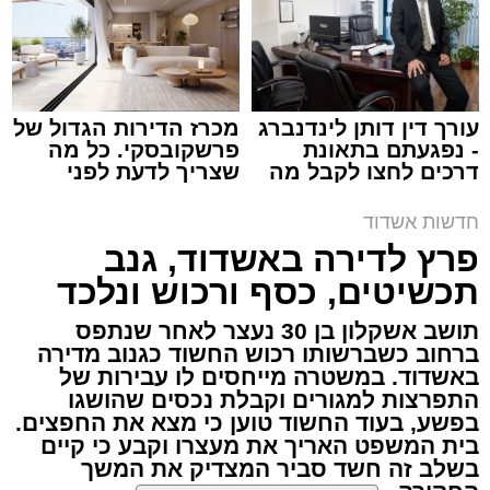
צילום: כבאות והצלה
עופר אשטוקר / 00:11 09.08.26
עורך דין דותן לינדנברג
מכרז הדירות הגדול של
- נפגעתם בתאונת
פרשקובסקי. כל מה
דרכים לחצו לקבל מה
שצריך לדעת לפני
שמגיע לכם
שמגישים הצעה לדירה
באשדוד
תגים:
שריפת אוטובוס כביש 7
חדשות אשדוד
פרץ לדירה באשדוד, גנב
לוחמי האש מתחנות אשדוד וגן יבנה הוזעקו הערב
תכשיטים, כסף ורכוש ונלכד
לשריפת אוטובוס בכביש 7, סמוך למחלף בית
תושב אשקלון בן 30 נעצר לאחר שנתפס
רבן.
ברחוב כשברשותו רכוש החשוד כגנוב מדירה
באשדוד. במשטרה מייחסים לו עבירות של
עם הגעת הכוחות למקום הבחינו הלוחמים
התפרצות למגורים וקבלת נכסים שהושגו
באוטובוס העולה באש ופעלו במהירות לכיבוי
בפשע, בעוד החשוד טוען כי מצא את החפצים.
הלהבות, ביצוע סריקות ולמניעת התפשטות האש.
בית המשפט האריך את מעצרו וקבע כי קיים
בשלב זה חשד סביר המצדיק את המשך
במהלך האירוע נסגר כביש 7 לתנועה לכיוון מזרח,