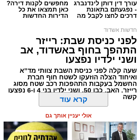
עורך דין דותן לינדנברג
מחפשים לקנות דירה?
- נפגעתם בתאונת
כאן תמצאו את כל
דרכים לחצו לקבל מה
הדירות החדשות
שמגיע לכם
למכירה באשדוד >>>
חדשות אשדוד
מעוניינים להגיב? לדווח ? צרו איתנו קשר במייל -
תגים:
משטרת אשדוד
,
פריצה לבית באשדוד
לפני כניסת שבת: רייזר
ASHDODS@ISNET.CO.IL
התהפך בחוף באשדוד, אב
תושב אשקלון בן 30 נעצר השבוע באשדוד לאחר
ושני ילדיו נפצעו
שנתפס ברחוב כשברשותו רכוש החשוד כגנוב,
ובהמשך הובא לבית משפט השלום באשקלון,
שעה קלה לפני כניסת השבת צוותי מד”א
ואיחוד הצלה הוזעקו לשטח חוף חברת
שהאריך את מעצרו עד ליום ראשון, 9 באוגוסט,
החשמל בעקבות התהפכות רכב שטח מסוג
לצורך המשך החקירה.
רייזר. האב, כבן 50, ושני ילדיו בני 4 ו-6 נפצעו
קשה
על פי החשד, החשוד התפרץ לדירת מגורים
באשדוד וגנב ממנה רכוש. עם מעצרו נמצאו
קרא עוד
עופר אשטוקר / 21:23 08.08.26
ברשותו מספר פריטים, בהם ארנקים, טבעות
ושעון, שלפי החשד נגנבו מאותה דירה. במשטרה
אולי יעניין אותך גם
מייחסים לו עבירות של התפרצות למגורים וקבלת