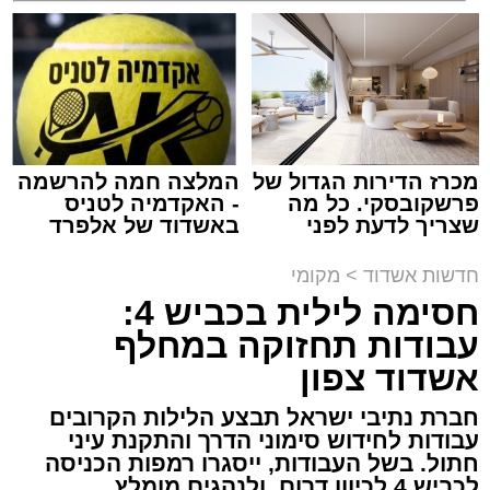
שמגיע לכם
למכירה באשדוד >>>
מעגלים
מנהל האתר / 20:31 06.08.26
מכרז הדירות הגדול של
המלצה חמה להרשמה
פרשקובסקי. כל מה
- האקדמיה לטניס
תגים:
הגרי"ב שרייבר
,
מעגלים
שצריך לדעת לפני
באשדוד של אלפרד
שמגישים הצעה לדירה
קריאולנסקי - לילדים
באשדוד
ארוע שטרם היה כמותו: בשבוע הבא ביום ג'
חדשות אשדוד
>
מקומי
יתכנסו המוני בחורי הישיבות שטרם החלו את זמן
חסימה לילית בכביש 4:
'אלול', והם יזכו לשמוע את גדולי הדור, מרן הגרי"ב
עבודות תחזוקה במחלף
שרייבר שליט"א והגאון רבי ישאי טולידנו שליט"א,
אשדוד צפון
שבשעה נדירה של קורת רוח ישתפו את שומעיהם
חברת נתיבי ישראל תבצע הלילות הקרובים
באשר ראו וקיבלו בבתי הוריהם, הגאון רבי פנחס
עבודות לחידוש סימוני הדרך והתקנת עיני
שרייבר זצ"ל והגאון רבי ניסים טולידנו זצ"ל, כאשר
חתול. בשל העבודות, ייסגרו רמפות הכניסה
מטרתם של הדברים שישמעו היא לעורר הלבבות
לכביש 4 לכיוון דרום, ולנהגים מומלץ