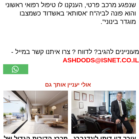
שנפגע מרכב פרטי, הענקנו לו טיפול רפואי ראשוני
והוא פונה לביה"ח 'אסותא' באשדוד כשמצבו
מוגדר בינוני".
מעוניינים להגיב? לדווח ? צרו איתנו קשר במייל -
ASHDODS@ISNET.CO.IL
אולי יעניין אותך גם
עורך דין דותן לינדנברג
מכרז הדירות הגדול של