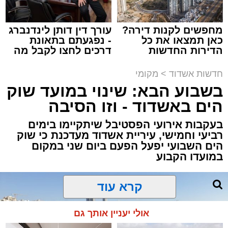
מחפשים לקנות דירה?
עורך דין דותן לינדנברג
כאן תמצאו את כל
- נפגעתם בתאונת
הדירות החדשות
דרכים לחצו לקבל מה
מעוניינים להגיב? לדווח ? צרו איתנו קשר במייל -
למכירה באשדוד >>>
שמגיע לכם
ASHDODS@ISNET.CO.IL
תגים:
אשדוד
,
נתיבי ישראל
חדשות אשדוד
>
מקומי
בשבוע הבא: שינוי במועד שוק
חברת "נתיבי ישראל" הודיעה על ביצוע עבודות
הים באשדוד - וזו הסיבה
תחזוקה ליליות במחלף אשדוד צפון שיימשכו
בעקבות אירועי הפסטיבל שיתקיימו בימים
במשך שני לילות, בימים ראשון ושני, ה-9 וה-10
רביעי וחמישי, עיריית אשדוד מעדכנת כי שוק
באוגוסט 2026, בין השעות 23:00 בלילה ועד
הים השבועי יפעל הפעם ביום שני במקום
05:00 בבוקר למחרת.
במועדו הקבוע
העבודות מבוצעות כחלק מפעולות שוטפות
לחידוש סימוני הדרך והתקנת עיני חתול, במטרה
לשפר את בטיחות הנסיעה עבור כלל משתמשי
קרא עוד
הדרך.
בשל ביצוע העבודות, תבוצע חסימה הרמטית של