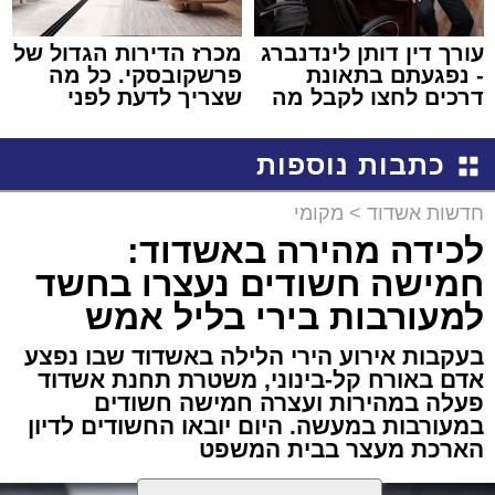
עורך דין דותן לינדנברג
מכרז הדירות הגדול של
- נפגעתם בתאונת
פרשקובסקי. כל מה
דרכים לחצו לקבל מה
שצריך לדעת לפני
שמגיע לכם
שמגישים הצעה לדירה
באשדוד
כתבות נוספות
חדשות אשדוד
>
מקומי
לכידה מהירה באשדוד:
חמישה חשודים נעצרו בחשד
למעורבות בירי בליל אמש
בעקבות אירוע הירי הלילה באשדוד שבו נפצע
אדם באורח קל-בינוני, משטרת תחנת אשדוד
פעלה במהירות ועצרה חמישה חשודים
במעורבות במעשה. היום יובאו החשודים לדיון
הארכת מעצר בבית המשפט