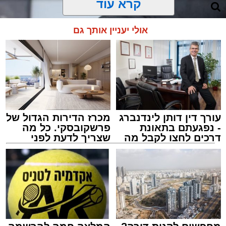
קרא עוד
אולי יעניין אותך גם
עורך דין דותן לינדנברג
מכרז הדירות הגדול של
- נפגעתם בתאונת
פרשקובסקי. כל מה
דרכים לחצו לקבל מה
שצריך לדעת לפני
שמגיע לכם
שמגישים הצעה לדירה
באשדוד
ארכיון משטרה
מערכת האתר / 09:43 09.08.26