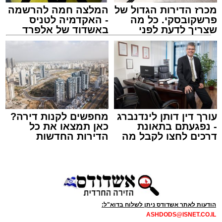
יצחק בן ארזה והזמר החסידי שמוליק קליין בליווי
מכרז הדירות הגדול של
המלצה חמה להרשמה
פרשקובסקי. כל מה
- האקדמיה לטניס
תזמורת מורחבת בניצוחו של מאסטרו דני אבידני.
שצריך לדעת לפני
באשדוד של אלפרד
שמגישים הצעה לדירה
קריאולנסקי - לילדים
באשדוד
צילום: שמחה חסיד הצלה דרום
מערכת האתר / 00:47 09.08.26
עורך דין דותן לינדנברג
מחפשים לקנות דירה?
- נפגעתם בתאונת
כאן תמצאו את כל
דרכים לחצו לקבל מה
הדירות החדשות
שמגיע לכם
למכירה באשדוד >>>
תגים:
אשדוד
,
ירי
הערב נפתח בשירה אדירה תוך השתתפות פעילה
אירוע ירי חמור התרחש לפני שעה קלה ברובע ב'
של הקהל הרב ששר יחד עם האמנים שירי רגש
באשדוד, כתוצאה ממנו נפצע גבר כבן 30 באורח
ודבקות, כאשר בהמשך הפך האולם לרחבת
הודעות לאתר אשדודס ניתן לשלוח בדוא"ל:
בינוני.
ASHDODS@ISNET.CO.IL
ריקודים אחת גדולה כאשר הזמרים מקפיצים את