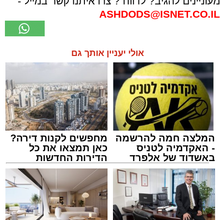
מעוניינים להגיב? לדווח ? צרו איתנו קשר במייל -
ASHDODS@ISNET.CO.IL
אולי יעניין אותך גם
המלצה חמה להרשמה
מחפשים לקנות דירה?
- האקדמיה לטניס
כאן תמצאו את כל
באשדוד של אלפרד
הדירות החדשות
קריאולנסקי - לילדים
למכירה באשדוד >>>