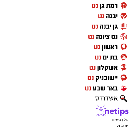
ASHDODS@ISNET.CO.IL
בפעילויות המרכז למורשת, אתם הכח שלנו. אלפי
תודות לראש העיר היקר שלנו ד"ר יחיאל לסרי על
הסיוע הצמוד ל"מרכז למורשת", על התמיכה
והדאגה לכל פרט".
נדל"ן באשדוד
ישראל נט
-