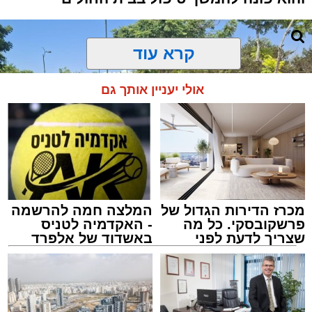
קרא עוד
אולי יעניין אותך גם
מכרז הדירות הגדול של
המלצה חמה להרשמה
פרשקובסקי. כל מה
- האקדמיה לטניס
שצריך לדעת לפני
באשדוד של אלפרד
שמגישים הצעה לדירה
קריאולנסקי - לילדים
באשדוד
צילום: דוברות איחוד הצלה
מערכת האתר / 15:39 07.08.26