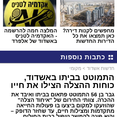
מחפשים לקנות דירה?
המלצה חמה להרשמה
כאן תמצאו את כל
- האקדמיה לטניס
הדירות החדשות
באשדוד של אלפרד
למכירה באשדוד >>>
קריאולנסקי - לילדים
כתבות נוספות
חדשות אשדוד
>
מקומי
התמוטט בביתו באשדוד,
כוחות ההצלה הצילו את חייו
גבר בן 56 התמוטט פתאום בביתו ואיבד את
ההכרה. צוותי החירום של "איחוד הצלה"
שהוזעקו למקום ביצעו בו פעולות החייאה
מתקדמות ומצילות חיים, עד שחזר הדופק –
והוא פונה להמשך טיפול בבית החולים