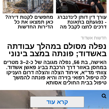
עורך דין דותן לינדנברג
מחפשים לקנות דירה?
- נפגעתם בתאונת
כאן תמצאו את כל
דרכים לחצו לקבל מה
הדירות החדשות
תגים:
איחוד הצלה
,
אשדוד
,
הצלה
שמגיע לכם
למכירה באשדוד >>>
חדשות אשדוד
אירוע דרמטי הסתיים בנס רפואי באשדוד, לאחר
נפלה מסולם במהלך עבודתה
שגבר בן 56 התמוטט בביתו שבאחד הרחובות
באשדוד; פונתה במצב בינוני
ברובע י"א בעיר, כתוצאה מאירוע פתאומי שגרם
להפסקת פעילות ליבו.
האישה, בת 56, נפלה מגובה של כ-2–3 מטרים
במחסן באזור דרך הרכבת בביג פאשן אשדוד.
צוותי מד”א, איחוד הצלה והצלה דרום העניקו
למקום הוזעקו מיד צוותי רפואה ומתנדבים של
לה טיפול רפואי בזירה והיא פונתה להמשך
ארגון "איחוד הצלה". החובשים והפרמדיקים
טיפול בבית החולים אסותא
שהגיעו לזירה הבחינו כי הגבר ללא דופק וללא
הכרה, ופתחו מיידית בפעולות החייאה מתקדמות,
הכוללות עיסויי לב ושימוש במפעם (דפיברילטור).
קרא עוד