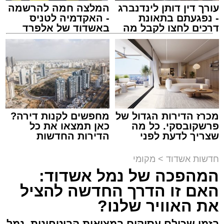
עורך דין דותן לינדנברג
המלצה חמה להרשמה
- נפגעתם בתאונת
- האקדמיה לטניס
דרכים לחצו לקבל מה
באשדוד של אלפרד
שמגיע לכם
קריאולנסקי - לילדים
מתחם חנייה בחוף אשדוד. צילום: עופר אשטוקר
עופר אשטוקר / 14:54 06.08.26
כזכור, באפריל 2025 הודיעה החברה העירונית
לתיירות אשדוד על השלמת פרויקט שדרוג המזח
מכרז הדירות הגדול של
מחפשים לקנות דירה?
הצפוני במרינה, בהשקעה של כ-8.5 מיליון שקלים,
פרשקובסקי. כל מה
כאן תמצאו את כל
מתוכם כ-5.1 מיליון שקלים במימון משרד התיירות.
שצריך לדעת לפני
הדירות החדשות
תגים:
חנייה חינם בחופי אשדוד
שמגישים הצעה לדירה
למכירה באשדוד >>>
באשדוד
חדשות אשדוד
>
מקומי
גם אם אשדוד אינה נמצאת בשלב הראשון של
המהפכה של נמל אשדוד:
רפורמת אזורי החנייה, השינויים הצפויים עשויים
האם זו הדרך החדשה להציל
להשפיע באופן ישיר על אחת ההטבות המוכרות
את האוויר שלנו?
ביותר לתושבי העיר - החנייה ללא תשלום בחופי
הים.
בזמן שכולם עסוקים במציאות הביטחונית, נמל