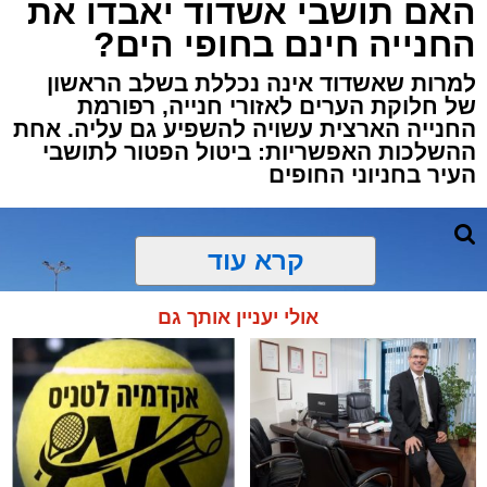
האם תושבי אשדוד יאבדו את
מזח אשדוד חן כליפה לוי
החנייה חינם בחופי הים?
לאחר שאתר 'אשדוד נט' פרסם כי המזח הצפוני
למרות שאשדוד אינה נכללת בשלב הראשון
במרינה אשדוד עדיין סגור לציבור, למרות שחלפה
של חלוקת הערים לאזורי חנייה, רפורמת
יותר משנה מאז ההודעה הרשמית על סיום
החנייה הארצית עשויה להשפיע גם עליה. אחת
העבודות, מסתמן כי הפרויקט מתקרב סוף סוף
ההשלכות האפשריות: ביטול הפטור לתושבי
העיר בחניוני החופים
לקו הסיום.
למערכת 'אשדוד נט' הגיע מידע שלפיו
בתחילת
קרא עוד
חודש ספטמבר צפויה טיילת המזח הצפוני
להיפתח לציבור
, ובכך יסתיים עיכוב ממושך בין
סיום העבודות בפועל לבין פתיחת האתר
אולי יעניין אותך גם
למבקרים.