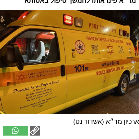
מד״א פינו אותו להמשך טיפול באסותא
ארכיון מד״א (אשדוד נט)