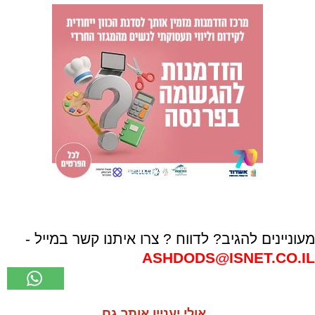
מעוניינים להגיב? לדווח ? צרו איתנו קשר במייל -
ASHDODS@ISNET.CO.IL
אולי יעניין אותך גם