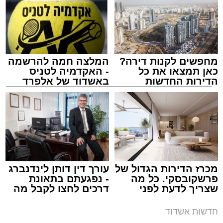
תגים:
טיילת המזח הצפוני במרינה באשדוד
מחפשים לקנות דירה?
המלצה חמה להרשמה
כאן תמצאו את כל
- האקדמיה לטניס
הדירות החדשות
באשדוד של אלפרד
למכירה באשדוד >>>
קריאולנסקי - לילדים
מכרז הדירות הגדול של
עורך דין דותן לינדנברג
פרשקובסקי. כל מה
- נפגעתם בתאונת
שצריך לדעת לפני
דרכים לחצו לקבל מה
שמגישים הצעה לדירה
שמגיע לכם
באשדוד
חדשות אשדוד