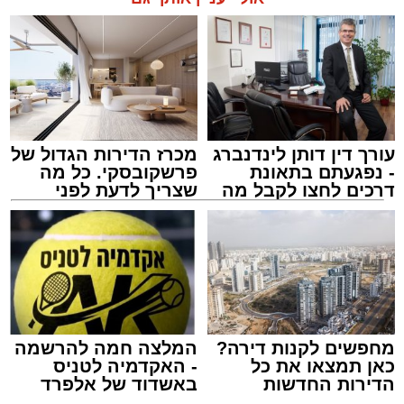
עורך דין דותן לינדנברג
מכרז הדירות הגדול של
- נפגעתם בתאונת
פרשקובסקי. כל מה
דרכים לחצו לקבל מה
שצריך לדעת לפני
שמגיע לכם
שמגישים הצעה לדירה
באשדוד
מחפשים לקנות דירה?
המלצה חמה להרשמה
כאן תמצאו את כל
- האקדמיה לטניס
הדירות החדשות
באשדוד של אלפרד
למכירה באשדוד >>>
קריאולנסקי - לילדים