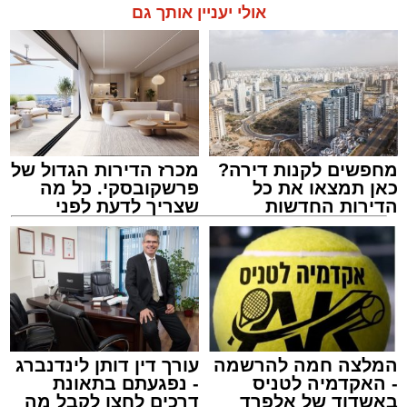
אולי יעניין אותך גם
מחפשים לקנות דירה?
מכרז הדירות הגדול של
כאן תמצאו את כל
פרשקובסקי. כל מה
הדירות החדשות
שצריך לדעת לפני
למכירה באשדוד >>>
שמגישים הצעה לדירה
מעגלים
באשדוד
מנהל האתר / 20:31 06.08.26
המלצה חמה להרשמה
עורך דין דותן לינדנברג
- האקדמיה לטניס
- נפגעתם בתאונת
תגים:
הגרי"ב שרייבר
,
מעגלים
באשדוד של אלפרד
דרכים לחצו לקבל מה