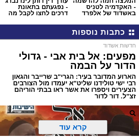
המלצה חמה להרשמה
עורך דין דותן לינדנברג
- האקדמיה לטניס
- נפגעתם בתאונת
באשדוד של אלפרד
דרכים לחצו לקבל מה
קריאולנסקי - לילדים
שמגיע לכם
כתבות נוספות
חדשות אשדוד
מפעים: אל בית אבי - גדולי
הדור על הבמה
הארוע המדובר בעיר: הגרי"ב שרייבר והגאון
רבי ישי טולידנו שליט"א יעמדו מול הצורבים
הצעירים ויספרו את אשר ראו בבתי הוריהם
זצ"ל. דור לדור
קרא עוד