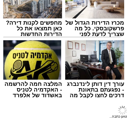
מכרז הדירות הגדול של
מחפשים לקנות דירה?
פרשקובסקי. כל מה
כאן תמצאו את כל
שצריך לדעת לפני
הדירות החדשות
שמגישים הצעה לדירה
למכירה באשדוד >>>
באשדוד
נתיבי ישראל
מערכת האתר / 18:19 06.08.26
עורך דין דותן לינדנברג
המלצה חמה להרשמה
- נפגעתם בתאונת
- האקדמיה לטניס
דרכים לחצו לקבל מה
באשדוד של אלפרד
מעוניינים להגיב? לדווח ? צרו איתנו קשר במייל -
שמגיע לכם
קריאולנסקי - לילדים
ASHDODS@ISNET.CO.IL
תגים:
אשדוד
,
נתיבי ישראל
חדשות אשדוד
>
מקומי
בשבוע הבא: שינוי במועד שוק
חברת "נתיבי ישראל" הודיעה על ביצוע עבודות
הים באשדוד - וזו הסיבה