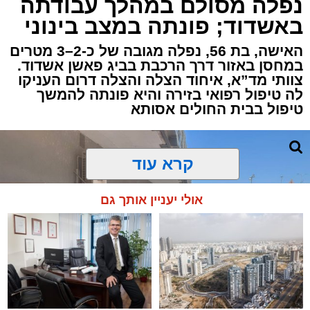
נפלה מסולם במהלך עבודתה
שגבר בן 56 התמוטט בביתו שבאחד הרחובות
באשדוד; פונתה במצב בינוני
ברובע י"א בעיר, כתוצאה מאירוע פתאומי שגרם
להפסקת פעילות ליבו.
האישה, בת 56, נפלה מגובה של כ-2–3 מטרים
במחסן באזור דרך הרכבת בביג פאשן אשדוד.
צוותי מד”א, איחוד הצלה והצלה דרום העניקו
למקום הוזעקו מיד צוותי רפואה ומתנדבים של
לה טיפול רפואי בזירה והיא פונתה להמשך
ארגון "איחוד הצלה". החובשים והפרמדיקים
טיפול בבית החולים אסותא
שהגיעו לזירה הבחינו כי הגבר ללא דופק וללא
הכרה, ופתחו מיידית בפעולות החייאה מתקדמות,
הכוללות עיסויי לב ושימוש במפעם (דפיברילטור).
קרא עוד
בזכות התושייה והפעילות המהירה והמקצועית של
אולי יעניין אותך גם
הצוותים בשטח, ליבו של הגבר שב לפעום.
לאחר ייצוב מצבו הראשוני, הוא פונה באמבולנס
לבית חולים להמשך קבלת טיפול רפואי כשמצבו
מוגדר יציב.