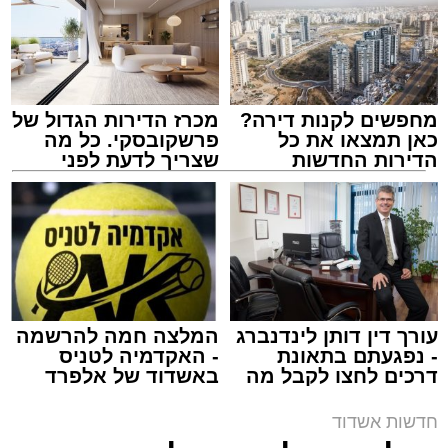
מחפשים לקנות דירה?
מכרז הדירות הגדול של
כאן תמצאו את כל
פרשקובסקי. כל מה
הדירות החדשות
שצריך לדעת לפני
למכירה באשדוד >>>
שמגישים הצעה לדירה
באשדוד
צילום: דוברות איחוד הצלה
מערכת האתר / 15:39 07.08.26
עורך דין דותן לינדנברג
המלצה חמה להרשמה
- נפגעתם בתאונת
- האקדמיה לטניס
דרכים לחצו לקבל מה
באשדוד של אלפרד
תגים:
איחוד הצלה
,
אשדוד
,
הצלה
שמגיע לכם
קריאולנסקי - לילדים
חדשות אשדוד
אירוע דרמטי הסתיים בנס רפואי באשדוד, לאחר