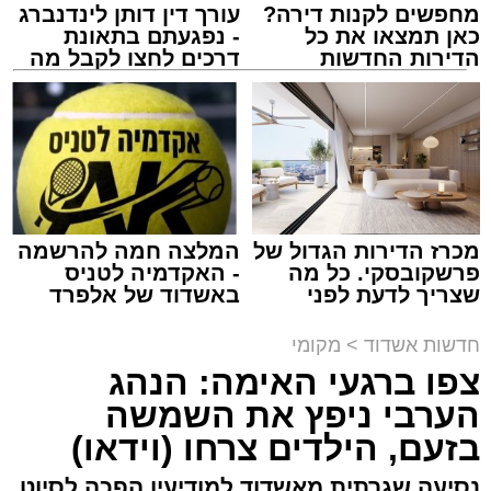
מחפשים לקנות דירה?
עורך דין דותן לינדנברג
מעוניינים להגיב? לדווח ? צרו איתנו קשר במייל -
כאן תמצאו את כל
- נפגעתם בתאונת
ASHDODS@ISNET.CO.IL
הדירות החדשות
דרכים לחצו לקבל מה
למכירה באשדוד >>>
שמגיע לכם
צילום: דוברות איחוד הצלה
עופר אשטוקר / 15:32 07.08.26
מכרז הדירות הגדול של
המלצה חמה להרשמה
פרשקובסקי. כל מה
- האקדמיה לטניס
שצריך לדעת לפני
באשדוד של אלפרד
תגים:
תאונת עבודה באשדוד
שמגישים הצעה לדירה
קריאולנסקי - לילדים
באשדוד
חדשות אשדוד
>
מקומי
עובדת בת 56 נפצעה היום (שישי) באורח בינוני
צפו ברגעי האימה: הנהג
לאחר שנפלה מסולם במהלך עבודתה במחסן
הערבי ניפץ את השמשה
באזור דרך הרכבת, מתחם ביג פאשן באשדוד.
בזעם, הילדים צרחו (וידאו)
כוחות ההצלה הוזעקו למקום בעקבות דיווח על
נסיעה שגרתית מאשדוד למודיעין הפכה לסיוט