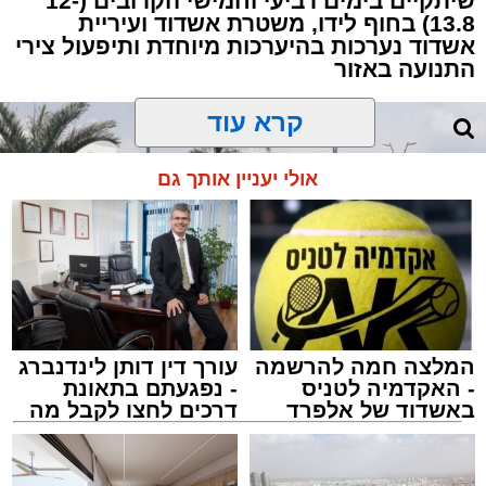
שיתקיים בימים רביעי וחמישי הקרובים (12-
13.8) בחוף לידו, משטרת אשדוד ועיריית
אשדוד נערכות בהיערכות מיוחדת ותיפעול צירי
התנועה באזור
קרא עוד
אולי יעניין אותך גם
המלצה חמה להרשמה
עורך דין דותן לינדנברג
- האקדמיה לטניס
- נפגעתם בתאונת
באשדוד של אלפרד
דרכים לחצו לקבל מה
קריאולנסקי - לילדים
שמגיע לכם