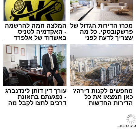
שליוו את המעמד בשירה וברגש.
גאב"ד אשדוד עדיין זקוק לרחמי שמיים לרפואה
שלמה. שמו לתפילה: רבי ישראל בונם בן חיה
מכרז הדירות הגדול של
המלצה חמה להרשמה
רויזא.
פרשקובסקי. כל מה
- האקדמיה לטניס
שצריך לדעת לפני
באשדוד של אלפרד
שמגישים הצעה לדירה
קריאולנסקי - לילדים
מעוניינים להגיב? לדווח ? צרו איתנו קשר במייל -
באשדוד
ASHDODS@ISNET.CO.IL
אילוסטרציה מעצר חשוד
מערכת האתר / 12:01 10.08.26
מחפשים לקנות דירה?
עורך דין דותן לינדנברג
כאן תמצאו את כל
- נפגעתם בתאונת
הדירות החדשות
דרכים לחצו לקבל מה
למכירה באשדוד >>>
שמגיע לכם
תגים:
אלימות
,
אשדוד
,
אשקלון