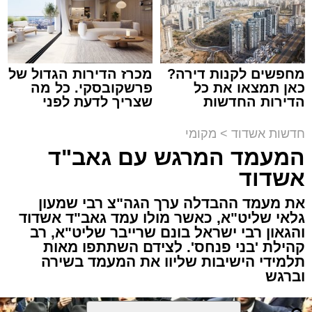
הכבישים פתוחים באשדוד
מערכת האתר / 13:52 10.08.26
מחפשים לקנות דירה?
מכרז הדירות הגדול של
כאן תמצאו את כל
פרשקובסקי. כל מה
הדירות החדשות
שצריך לדעת לפני
למכירה באשדוד >>>
שמגישים הצעה לדירה
תגים:
אשדוד
,
חסימות תנועה
באשדוד
חדשות אשדוד
>
מקומי
המעמד המרגש עם גאב"ד
לקראת קיום פסטיבל "חלון לים התיכון" שיתקיים
אשדוד
בימים רביעי וחמישי הקרובים (12-13.8) בחוף
לידו, משטרת אשדוד ועיריית אשדוד נערכות
את מעמד ההבדלה ערך הגה"צ רבי שמעון
גלאי שליט"א, כאשר מולו עמד גאב"ד אשדוד
בהיערכות מיוחדת ותיפעול צירי התנועה באזור.
והגאון רבי ישראל בונם שרייבר שליט"א, רב
בשל האירוע הצפוי, יחולו שינויים והגבלות תנועה
קהילת 'בני פנחס'. לצידם השתתפו מאות
באזור חוף לידו, הטיילת וסביבת מתחם
תלמידי הישיבות שליוו את המעמד בשירה
הפסטיבל.
וברגש