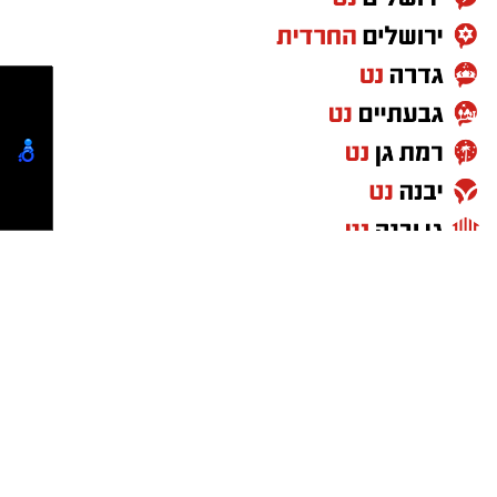
זה, הרקע לאירוע והנסיבות שהובילו לדקירה עדיין
בבדיקה, וחקירת המשטרה נמשכת.
מעוניינים להגיב? לדווח ? צרו איתנו קשר במייל -
ASHDODS@ISNET.CO.IL