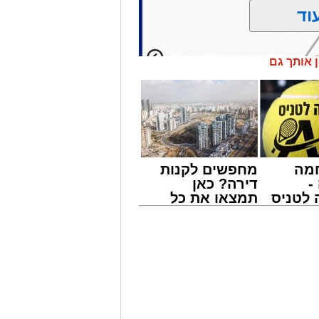
וד
ן אותך גם
מה
מחפשים לקנות
-
דירה? כאן
לטניס
תמצאו את כל
של
הדירות החדשות
למכירה באשדוד
י -
>>>
ודות תחזוקה ליליות במחלף אשדוד צפון
שיימשכו במשך שני לילות, בימים ראשון ושני, ה-9 וה-10 באוגוסט 2026, בין השעות
חידוש סימוני הדרך והתקנת עיני חתול,
לל משתמשי הדרך.