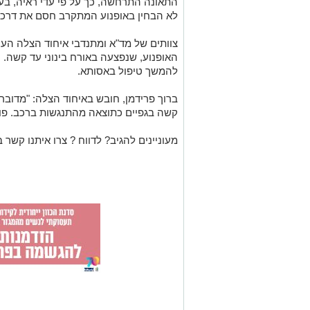
התאונה התרחשה, כך על פי עדי ראיה, בעת
לא הבחין באופנוע המתקרב חסם את דרכו 
צוותים של מד"א ומתנדבי איחוד הצלה העני
האופנוע, שנפצעה באורח בינוני עד קשה. 
להמשך טיפול באסותא.
קשה בגפיים כתוצאה מהתנגשות ברכב. פו
מעוניינים להגיב? לדווח ? צרו איתנו קשר ב