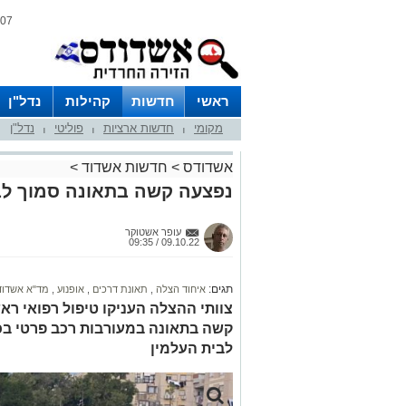
07 אוגוסט 2026 / 08:31
ראשי
חדשות
קהילות
נדל"ן
מקומי
חדשות ארציות
פוליטי
נדל"ן
|
|
|
אשדודס
>
חדשות אשדוד
>
נפצעה קשה בתאונה סמוך לב
עופר אשטוקר
09.10.22 / 09:35
תגים:
איחוד הצלה
,
תאונת דרכים
,
אופנוע
,
מד"א אשדוד
צוותי ההצלה העניקו טיפול רפואי רא
קשה בתאונה במעורבות רכב פרטי ב
לבית העלמין