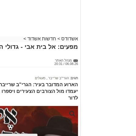
אשדודס
>
חדשות אשדוד
>
מפעים: אל בית אבי - גדולי 
מנהל האתר
06.08.26 / 20:31
תגים:
הגרי"ב שרייבר
,
מעגלים
הארוע המדובר בעיר: הגרי"ב שרייבר ו
יעמדו מול הצורבים הצעירים ויספרו 
לדור