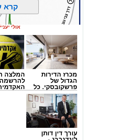
קרא ע
אולי יעניי
מכרז הדירות
המלצה ח
הגדול של
להרשמה 
פרשקובסקי. כל
האקדמיה 
מה שצריך לדעת
באשדוד 
לפני שמגישים
אלפרד
נתיבי ישראל
הצעה לדירה
קריאולנסק
חברת "נתיבי ישראל" הודיעה על ביצוע עב
באשדוד
לילדים
23:00 בלילה ועד 05:00 בבוקר למחרת.
העבודות מבוצעות כחלק מפעולות שוטפות ל
עורך דין דותן
במטרה לשפר את בטיחות הנסיעה עבור כ
לינדנברג -