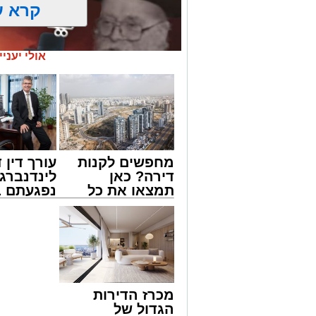
קרא ע
אולי יעניי
מחפשים לקנות
עורך דין ד
דירה? כאן
לינדנברג 
תמצאו את כל
נפגעתם ב
הדירות החדשות
דרכים לח
מעגלים
למכירה באשדוד
לקבל מה 
ארוע שטרם היה כמותו: בשבוע הבא ביום ג
>>>
לכם
החלו את זמן 'אלול', והם יזכו לשמוע את גד
והגאון רבי ישאי טולידנו שליט"א, שבשעה
באשר ראו וקיבלו בבתי הוריהם, הגאון רבי 
טולידנו זצ"ל, כאשר מטרתם של הדברים ש
מכרז הדירות
אהבת אמת לתורה.
הגדול של