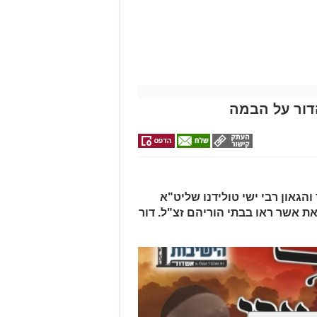
תמצאו את כל
דרכים לחצו
באשדוד של
מה שצריך לדעת
הדירות החדשות
אלפרד
לפני שמגישים
לקבל מה שמגיע
למכירה באשדוד
לכם
הצעה לדירה
קריאולנסקי -
>>>
לילדים
באשדוד
הדור על הבמה
הגאון רבי ישי טולידנו שליט"א
את אשר ראו בבתי הוריהם זצ"ל. דור