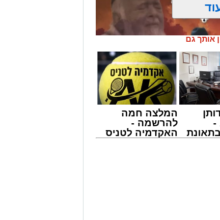
וד
ן אותך גם
ותן
המלצה חמה
-
להרשמה -
תאונת
האקדמיה לטניס
צו
באשדוד של
שמגיע
אלפרד
' יתכנסו המוני בחורי הישיבות שטרם
קריאולנסקי -
ולי הדור, מרן הגרי"ב שרייבר שליט"א
לילדים
 נדירה של קורת רוח ישתפו את שומעיהם
פנחס שרייבר זצ"ל והגאון רבי ניסים
ישמעו היא לעורר הלבבות ולהחדיר