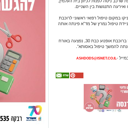
 שרכב ניסה לפנות לכיוון בית העלמין,
ואירעה התנגשות בין השניים.
קו במקום טיפול רפואי ראשוני לרוכבת
ניידת טיפול נמרץ של מד"א פינתה אותה
ברוך פרידמן, חובש באיחוד הצלה: "מדובר ברוכבת אופנוע כבת 30, נפצעה באורח
נתה להמשך טיפול באסותא".
מייל -
ASHDODS@ISNET.CO.IL
אולי
יעניין
אותך
גם
מכרז הדירות
המלצה חמה
עורך דין דותן
מחפשים לקנות
הגדול של
לינדנברג -
להרשמה -
דירה? כאן
פרשקובסקי. כל
האקדמיה לטניס
נפגעתם בתאונת