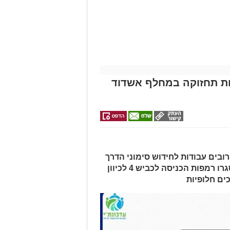
ית הכנסת 'חניכי הישיבות' רובע ג', ביום
מודי בריתחא דאורייתא בעומקא
מייל -
ASHDODS@ISNET.CO.IL
ת בכביש 4: עבודות תחזוקה במחלף אשדוד
ובים עבודות לחידוש סימוני הדרך
והתקנת עיני חתול. בשל העבודות, ייסגרו רמפות הכניסה לכביש 4 לכיוון
ים חלופיות