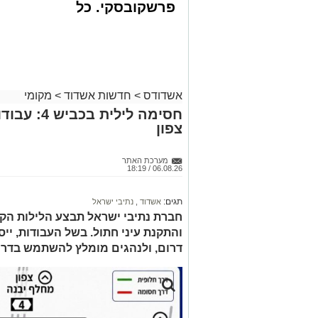
פרשקובסקי. כל
הארוע, במסגרת ארועי 'מעגלים', יתקיים בב
מה שצריך לדעת
שלישי הקרוב בשעה 21.00
לפני שמגישים
הצעה לדירה
לאחר הארוע יתקיים רב שיח וכן פלפול תל
באשדוד
דשמעתתא.
אשדודס
>
חדשות אשדוד
>
מקומי
מעוניינים להגיב? לדווח ? צרו איתנו קשר ב
חסימה לילי
צפון
מערכת האתר
06.08.26 / 18:19
תגים:
אשדוד
,
נתיבי ישראל
חברת נתיבי ישראל תבצע הלילות הקר
דרום, ולנהגים מומלץ להשתמש בדרכ