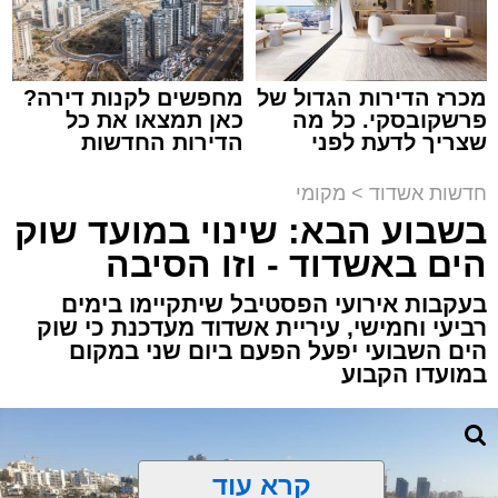
מערכת האתר / 18:19 06.08.26
מכרז הדירות הגדול של
מחפשים לקנות דירה?
פרשקובסקי. כל מה
כאן תמצאו את כל
שצריך לדעת לפני
הדירות החדשות
מעוניינים להגיב? לדווח ? צרו איתנו קשר במייל -
שמגישים הצעה לדירה
למכירה באשדוד >>>
ASHDODS@ISNET.CO.IL
באשדוד
תגים:
אשדוד
,
נתיבי ישראל
חדשות אשדוד
>
מקומי
בשבוע הבא: שינוי במועד שוק
חברת "נתיבי ישראל" הודיעה על ביצוע עבודות
הים באשדוד - וזו הסיבה
תחזוקה ליליות במחלף אשדוד צפון שיימשכו
בעקבות אירועי הפסטיבל שיתקיימו בימים
במשך שני לילות, בימים ראשון ושני, ה-9 וה-10
רביעי וחמישי, עיריית אשדוד מעדכנת כי שוק
באוגוסט 2026, בין השעות 23:00 בלילה ועד
הים השבועי יפעל הפעם ביום שני במקום
05:00 בבוקר למחרת.
במועדו הקבוע
העבודות מבוצעות כחלק מפעולות שוטפות
לחידוש סימוני הדרך והתקנת עיני חתול, במטרה
לשפר את בטיחות הנסיעה עבור כלל משתמשי
קרא עוד
הדרך.