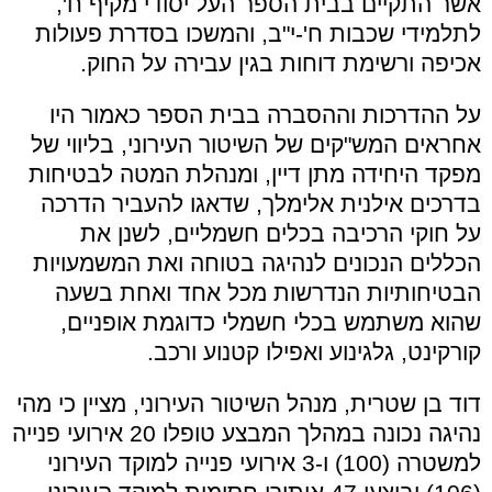
אשר התקיים בבית הספר העל יסודי מקיף ח',
לתלמידי שכבות ח'-י"ב, והמשכו בסדרת פעולות
אכיפה ורשימת דוחות בגין עבירה על החוק.
על ההדרכות וההסברה בבית הספר כאמור היו
אחראים המש"קים של השיטור העירוני, בליווי של
מפקד היחידה מתן דיין, ומנהלת המטה לבטיחות
בדרכים אילנית אלימלך, שדאגו להעביר הדרכה
על חוקי הרכיבה בכלים חשמליים, לשנן את
הכללים הנכונים לנהיגה בטוחה ואת המשמעויות
הבטיחותיות הנדרשות מכל אחד ואחת בשעה
שהוא משתמש בכלי חשמלי כדוגמת אופניים,
קורקינט, גלגינוע ואפילו קטנוע ורכב.
דוד בן שטרית, מנהל השיטור העירוני, מציין כי מהי
נהיגה נכונה במהלך המבצע טופלו 20 אירועי פנייה
למשטרה (100) ו-3 אירועי פנייה למוקד העירוני