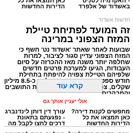
- האקדמיה לטניס
כאן תמצאו את כל
תגים:
אשדוד
,
שוק
באשדוד של אלפרד
הדירות החדשות
קריאולנסקי - לילדים
למכירה באשדוד >>>
עיריית אשדוד הודיעה היום על שינוי חד-פעמי
חדשות אשדוד
במועד קיום שוק הים בשבוע הבא, זאת לקראת
זה המועד לפתיחת טיילת
פתיחתו של פסטיבל "חלון לים התיכון" המסורתי.
המזח הצפוני במרינה
שבועות לאחר שאתר 'אשדוד נט' חשף כי
הפסטיבל, שצפוי למשוך אליו קהל רב, יתקיים
המזח הצפוני עדיין סגור לציבור, למרות
בימים רביעי וחמישי,
13-12 באוגוסט
. בשל
שחלפה יותר משנה מאז ההכרזה על סיום
ההיערכות הלוגיסטית המורכבת והצורך בשמירה
העבודות, הגיעו למערכת פרטים חדשים
שלפיהם הטיילת צפויה להיפתח בתחילת
על הסדר והבטיחות באזור, הוחלט להקדים את
חודש ספטמבר. הפרויקט, שעלותו כ-8.5 מיליון
פעילות השוק השבועית.
שקלים, צפוי סוף סוף לעמוד לרשות התושבים
והמבקרים
קרא עוד
לפיכך, שוק הים יתקיים ביום שני,
10 באוגוסט
,
עופר אשטוקר / 18:08 06.08.26
במקום במועדו המקורי ביום רביעי. הציבור הרחב
אולי יעניין אותך גם
והסוחרים מתבקשים להיערך בהתאם לשינוי
בלוחות הזמנים.