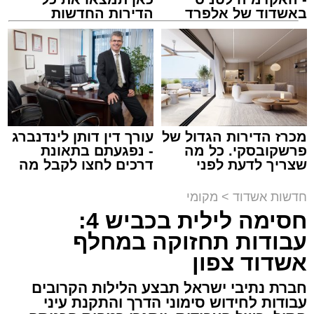
באשדוד של אלפרד
הדירות החדשות
קריאולנסקי - לילדים
למכירה באשדוד >>>
מעגלים
מנהל האתר / 20:31 06.08.26
מכרז הדירות הגדול של
עורך דין דותן לינדנברג
פרשקובסקי. כל מה
- נפגעתם בתאונת
תגים:
הגרי"ב שרייבר
,
מעגלים
שצריך לדעת לפני
דרכים לחצו לקבל מה
שמגישים הצעה לדירה
שמגיע לכם
ארוע שטרם היה כמותו: בשבוע הבא ביום ג'
באשדוד
חדשות אשדוד
>
מקומי
יתכנסו המוני בחורי הישיבות שטרם החלו את זמן
חסימה לילית בכביש 4:
'אלול', והם יזכו לשמוע את גדולי הדור, מרן הגרי"ב
עבודות תחזוקה במחלף
שרייבר שליט"א והגאון רבי ישאי טולידנו שליט"א,
אשדוד צפון
שבשעה נדירה של קורת רוח ישתפו את שומעיהם
באשר ראו וקיבלו בבתי הוריהם, הגאון רבי פנחס
חברת נתיבי ישראל תבצע הלילות הקרובים
עבודות לחידוש סימוני הדרך והתקנת עיני
שרייבר זצ"ל והגאון רבי ניסים טולידנו זצ"ל, כאשר