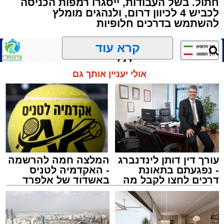
חתול. בשל העבודות, ייסגרו רמפות הכניסה
מטרתם של הדברים שישמעו היא לעורר הלבבות
לכביש 4 לכיוון דרום, ולנהגים מומלץ
ולהחדיר אהבת אמת לתורה.
להשתמש בדרכים חלופיות
הארוע, במסגרת ארועי 'מעגלים', יתקיים בבית
קרא עוד
הכנסת 'חניכי הישיבות' רובע ג', ביום שלישי הקרוב
בשעה 21.00
אולי יעניין אותך גם
לאחר הארוע יתקיים רב שיח וכן פלפול תלמודי
בריתחא דאורייתא בעומקא דשמעתתא.
עורך דין דותן לינדנברג
המלצה חמה להרשמה
- נפגעתם בתאונת
- האקדמיה לטניס
דרכים לחצו לקבל מה
באשדוד של אלפרד
שמגיע לכם
קריאולנסקי - לילדים
נתיבי ישראל