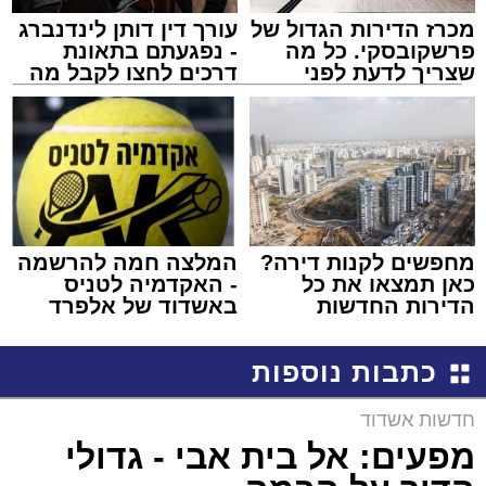
מכרז הדירות הגדול של
עורך דין דותן לינדנברג
פרשקובסקי. כל מה
- נפגעתם בתאונת
שצריך לדעת לפני
דרכים לחצו לקבל מה
שמגישים הצעה לדירה
שמגיע לכם
באשדוד
מחפשים לקנות דירה?
המלצה חמה להרשמה
כאן תמצאו את כל
- האקדמיה לטניס
הדירות החדשות
באשדוד של אלפרד
למכירה באשדוד >>>
קריאולנסקי - לילדים
כתבות נוספות
חדשות אשדוד
מפעים: אל בית אבי - גדולי