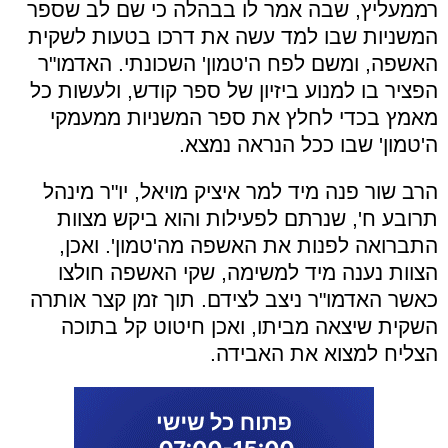
רממעליץ, שבה אמר לו בבהלה כי שם לב שספר
המשניות שבו למד עשה את דרכו בטעות לשקית
האשפה, ומשם לפח ה'טמון' השכונתי. האדמו"ר
הפציר בו למנוע ביזיון של ספר קודש, ולעשות כל
מאמץ בכדי לחלץ את ספר המשניות ממעמקי
ה'טמון' שבו ככל הנראה נמצא.
הרב שור פנה מיד למר איציק מויאל, יו"ר מינהל
תרובע ח', שנרתם לפעילות והוא ביקש מצוות
התברואה לפנות את האשפה מה'טמון'. ואכן,
הצוות נענה מיד למשימה, שקי האשפה חולצו
כאשר האדמו"ר ניצב לצידם. תוך זמן קצר אותרה
השקית שיצאה מביתו, ואכן חיטוט קל בתוכה
הצליח למצוא את האבידה.