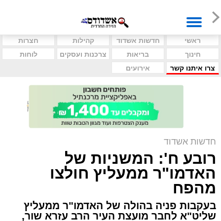
ראשי
חדשות אשדוד
קהילות
חצרות
חינוך
בריאות
צרכנות ועסקים
לוחות
צרו איתנו קשר
אירועים
חדשות אשדוד
רובע ח': המשניות של
האדמו"ר ממעליץ חולצו
מהפח
בעקבות פניה בהולה של האדמו"ר ממעליץ
שליט"א לחבר מועצת העיר הרב עזרא שור,