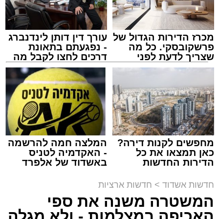
מכרז הדירות הגדול של
עורך דין דותן לינדנברג
פרשקובסקי. כל מה
- נפגעתם בתאונת
שצריך לדעת לפני
דרכים לחצו לקבל מה
תגים:
זיהום נחל לכיש
,
מט"ש באר טוביה
שמגישים הצעה לדירה
שמגיע לכם
באשדוד
מחפשים לקנות דירה?
המלצה חמה להרשמה
יו''ר הצלה דרום הרב מיכאל שוורץ: "התרמת הדם
כאן תמצאו את כל
- האקדמיה לטניס
באשדוד הפכה כבר למסורת חשובה, ובכל פעם
הדירות החדשות
באשדוד של אלפרד
למכירה באשדוד >>>
קריאולנסקי - לילדים
מחדש תושבי אשדוד באים בהמוניהם לתרום דם
חדשות אשדוד
>
חדשות ארציות
ולהציל חיים". "הזכות המיוחדת של ההתרמה
המשטרה משנה את ספי
הגדולה הזו שייכת להנהלת סניף אשדוד - גן יבנה
צילום: פרטי
האכיפה במצלמות - ולא מגלה
בהצלה דרום אשר יחד עם המתנדבים היקרים