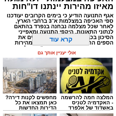
מאיזו מהירות יינתנו דו"חות
אירגנו את ההתרמה ותיפעלו אותה במשך כל
תביעת הגולשים בעקבות זיהום נחל לכיש וחופי
הערב", מוסיף הרב שוורץ.
אשדוד הגיעה היום (ראשון) לנקודת הסיום
אגף התנועה הודיע כי בימים הקרובים יעודכנו
ספי האכיפה במצלמות א־3 ברחבי הארץ,
המשפטית המשמעותית שלה: בית המשפט
לאחר שכל מצלמה נבחנה בנפרד בהתאם
המחוזי מרכז-לוד אישר את הסדר הפשרה שאליו
לנתוני התאונות, היקפי התנועה ומאפייני
הגיעו הצדדים כבר לפני יותר משנה – והעניק לו
הסיכון בכביש. במשטרה לא חושפים את
תוקף של פסק דין.
הספים החדשים ומזהירים: "סעו במהירות
המותרת – אחרת תתועדו והדו"ח יישלח ישירות
קרא עוד
אליכם"
ההליך החל בעקבות אירועי הזיהום בשנים 2018–
2019. את הבקשה לאישור התביעה הייצוגית
אולי יעניין אותך גם
הגישו טדי מנשה, עדי קלנג ואבי אבן דנן נגד
המועצה האזורית באר טוביה, תאגיד המים האזורי
ת.מ.ר ומושב תימורים. עיריית אשדוד, תאגיד
יובלים אשדוד ועיריית קריית מלאכי צורפו בהמשך
כצדדים שלישיים.
המלצה חמה להרשמה
מחפשים לקנות דירה?
- האקדמיה לטניס
כאן תמצאו את כל