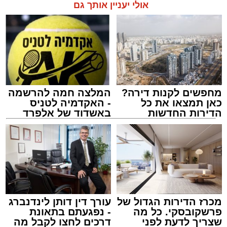
אולי יעניין אותך גם
מחפשים לקנות דירה?
המלצה חמה להרשמה
כאן תמצאו את כל
- האקדמיה לטניס
התרמת דם. מדא
הדירות החדשות
באשדוד של אלפרד
מנהל האתר / 21:31 09.08.26
למכירה באשדוד >>>
קריאולנסקי - לילדים
תגים:
מד"א
,
התרמת דם
מכרז הדירות הגדול של
עורך דין דותן לינדנברג
פרשקובסקי. כל מה
- נפגעתם בתאונת
150 את חניות הרכבים ליד ה'שטיבלעך' קהל
שצריך לדעת לפני
דרכים לחצו לקבל מה