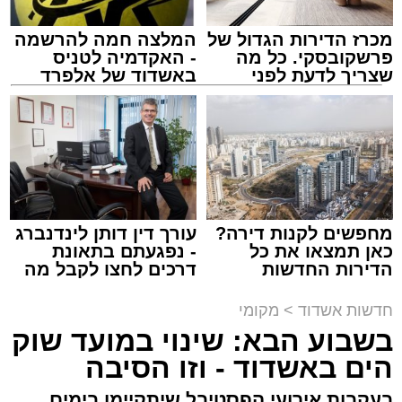
מכרז הדירות הגדול של
המלצה חמה להרשמה
פרשקובסקי. כל מה
- האקדמיה לטניס
שצריך לדעת לפני
באשדוד של אלפרד
שמגישים הצעה לדירה
קריאולנסקי - לילדים
באשדוד
נתיבי ישראל
מערכת האתר / 18:19 06.08.26
מחפשים לקנות דירה?
עורך דין דותן לינדנברג
כאן תמצאו את כל
- נפגעתם בתאונת
הדירות החדשות
דרכים לחצו לקבל מה
מעוניינים להגיב? לדווח ? צרו איתנו קשר במייל -
למכירה באשדוד >>>
שמגיע לכם
ASHDODS@ISNET.CO.IL
תגים:
אשדוד
,
נתיבי ישראל
חדשות אשדוד
>
מקומי
בשבוע הבא: שינוי במועד שוק
חברת "נתיבי ישראל" הודיעה על ביצוע עבודות
הים באשדוד - וזו הסיבה
תחזוקה ליליות במחלף אשדוד צפון שיימשכו
בעקבות אירועי הפסטיבל שיתקיימו בימים
במשך שני לילות, בימים ראשון ושני, ה-9 וה-10