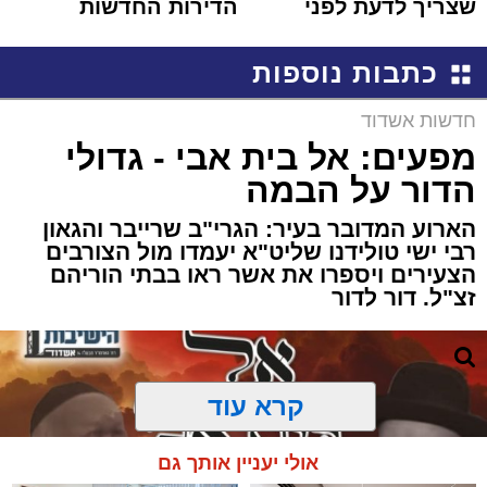
שצריך לדעת לפני
הדירות החדשות
שמגישים הצעה לדירה
למכירה באשדוד >>>
באשדוד
כתבות נוספות
חדשות אשדוד
מפעים: אל בית אבי - גדולי
הדור על הבמה
הארוע המדובר בעיר: הגרי"ב שרייבר והגאון
רבי ישי טולידנו שליט"א יעמדו מול הצורבים
הצעירים ויספרו את אשר ראו בבתי הוריהם
זצ"ל. דור לדור
קרא עוד
אולי יעניין אותך גם