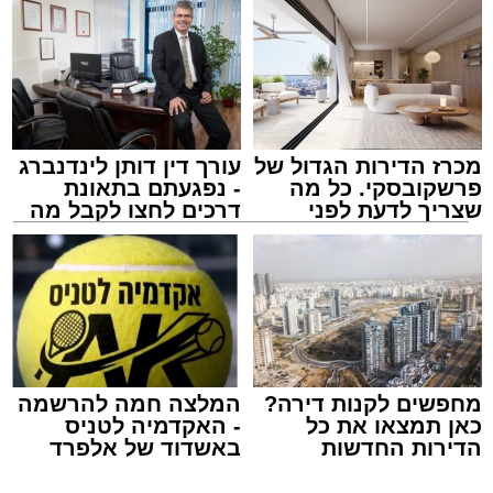
מכרז הדירות הגדול של
עורך דין דותן לינדנברג
פרשקובסקי. כל מה
- נפגעתם בתאונת
שצריך לדעת לפני
דרכים לחצו לקבל מה
שמגישים הצעה לדירה
שמגיע לכם
מעגלים
באשדוד
מנהל האתר / 20:31 06.08.26
מחפשים לקנות דירה?
המלצה חמה להרשמה
כאן תמצאו את כל
- האקדמיה לטניס
תגים:
הגרי"ב שרייבר
,
מעגלים
הדירות החדשות
באשדוד של אלפרד
למכירה באשדוד >>>
קריאולנסקי - לילדים