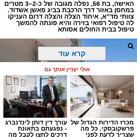
להפסקת פעילות ליבו.
האישה, בת 56, נפלה מגובה של כ-2–3 מטרים
במחסן באזור דרך הרכבת בביג פאשן אשדוד.
צוותי מד”א, איחוד הצלה והצלה דרום העניקו
למקום הוזעקו מיד צוותי רפואה ומתנדבים של
לה טיפול רפואי בזירה והיא פונתה להמשך
ארגון "איחוד הצלה". החובשים והפרמדיקים
טיפול בבית החולים אסותא
שהגיעו לזירה הבחינו כי הגבר ללא דופק וללא
הכרה, ופתחו מיידית בפעולות החייאה מתקדמות,
הכוללות עיסויי לב ושימוש במפעם (דפיברילטור).
קרא עוד
בזכות התושייה והפעילות המהירה והמקצועית של
אולי יעניין אותך גם
הצוותים בשטח, ליבו של הגבר שב לפעום.
לאחר ייצוב מצבו הראשוני, הוא פונה באמבולנס
לבית חולים להמשך קבלת טיפול רפואי כשמצבו
מוגדר יציב.
מכרז הדירות הגדול של
עורך דין דותן לינדנברג
מעוניינים להגיב? לדווח ? צרו איתנו קשר במייל -
פרשקובסקי. כל מה
- נפגעתם בתאונת
ASHDODS@ISNET.CO.IL
שצריך לדעת לפני
דרכים לחצו לקבל מה