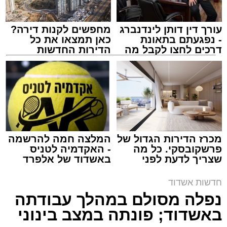
עורך דין דותן לינדנברג
מחפשים לקנות דירה?
- נפגעתם בתאונת
כאן תמצאו את כל
דרכים לחצו לקבל מה
הדירות החדשות
שמגיע לכם
למכירה באשדוד >>>
צילום: דוברות איחוד הצלה
מערכת האתר / 15:39 07.08.26
מכרז הדירות הגדול של
המלצה חמה להרשמה
פרשקובסקי. כל מה
- האקדמיה לטניס
שצריך לדעת לפני
באשדוד של אלפרד
תגים:
איחוד הצלה
,
אשדוד
,
הצלה
שמגישים הצעה לדירה
קריאולנסקי - לילדים
באשדוד
חדשות אשדוד
אירוע דרמטי הסתיים בנס רפואי באשדוד, לאחר
נפלה מסולם במהלך עבודתה
שגבר בן 56 התמוטט בביתו שבאחד הרחובות
באשדוד; פונתה במצב בינוני
ברובע י"א בעיר, כתוצאה מאירוע פתאומי שגרם