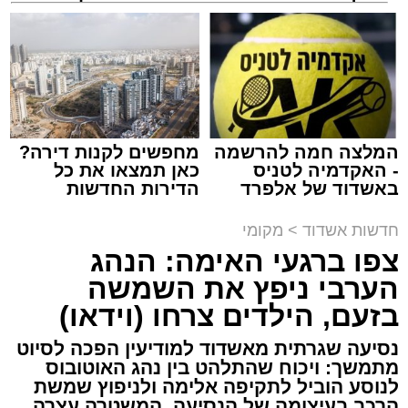
שמגישים הצעה לדירה
שמגיע לכם
באשדוד
צילום: דוברות איחוד הצלה
עופר אשטוקר / 15:32 07.08.26
המלצה חמה להרשמה
מחפשים לקנות דירה?
- האקדמיה לטניס
כאן תמצאו את כל
באשדוד של אלפרד
הדירות החדשות
תגים:
תאונת עבודה באשדוד
קריאולנסקי - לילדים
למכירה באשדוד >>>
חדשות אשדוד
>
מקומי
עובדת בת 56 נפצעה היום (שישי) באורח בינוני
צפו ברגעי האימה: הנהג
לאחר שנפלה מסולם במהלך עבודתה במחסן
הערבי ניפץ את השמשה
באזור דרך הרכבת, מתחם ביג פאשן באשדוד.
בזעם, הילדים צרחו (וידאו)
כוחות ההצלה הוזעקו למקום בעקבות דיווח על
נסיעה שגרתית מאשדוד למודיעין הפכה לסיוט
נפילה מגובה במהלך העבודה. עם הגעתם מצאו
מתמשך: ויכוח שהתלהט בין נהג האוטובוס
לנוסע הוביל לתקיפה אלימה ולניפוץ שמשת
את האישה בהכרה מלאה, כשהיא סובלת מחבלות
הרכב בעיצומה של הנסיעה. המשטרה עצרה