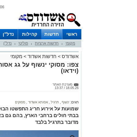
06 אוגוסט 2026 / 17:52
ראשי
חדשות
קהילות
נדל"ן
מקומי
חדשות ארציות
פוליטי
נדל"ן
|
|
|
אשדודס
>
חדשות אשדוד
>
מקומי
צפו: מסוקי ינשוף על גג אסות
(וידאו)
מערכת האתר
18.05.26 / 13:37
תגים:
ינשוף
,
תרגיל
,
אסותא אשדוד
,
מסוקים
שמועות על אירוע חריג התפשטו הבוק
בבתי חולים ברחבי הארץ, בהם גם בא
מדובר בתרגיל בלבד