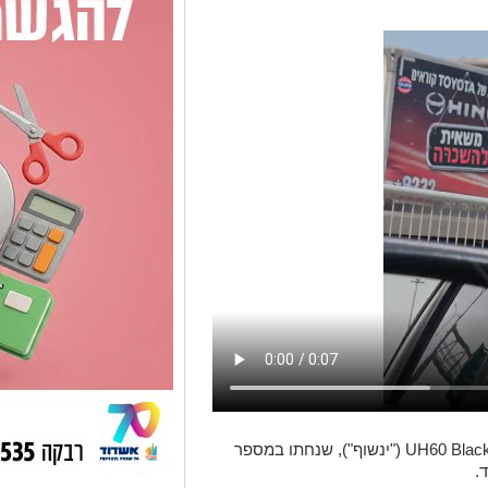
התרגיל כלל פינוי באמצעות מסוקי UH60 Black Hawk ("ינשוף"), שנחתו במספר
.