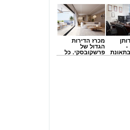
ותן
מכרז הדירות
-
הגדול של
תאונת
פרשקובסקי. כל
צו
מה שצריך לדעת
שמגיע
לפני שמגישים
הצעה לדירה
הימי המרכזי בישראל מתנהלת פעילות
באשדוד
דוח האחריות התאגידית (ESG) לשנת 2025 שמפרסמת חברת נמל אשדוד חושף
, שהתאפיינה במעבר הדרגתי ממציאות
יים ביטחוניים, תפעוליים וכלכליים
 כתשתית לאומית חיונית, תוך שמירה
 הסחורות לישראל וממנה.