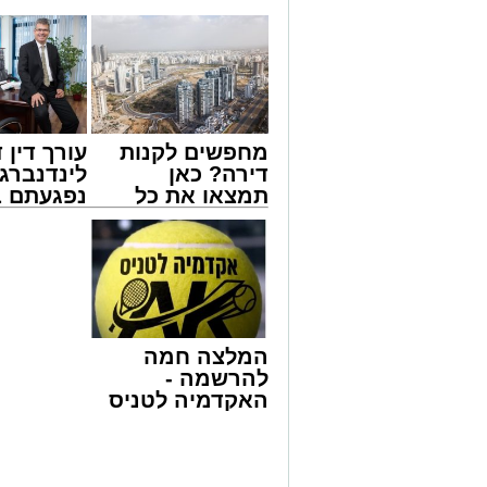
מחפשים לקנות
עורך דין ד
דירה? כאן
לינדנברג 
תמצאו את כל
נפגעתם ב
הדירות החדשות
דרכים לח
למכירה באשדוד
לקבל מה 
צילום: מני בן ארוש
>>>
לכם
מאחורי חומות הבטון והמנופים של השער 
ענפה.
המלצה חמה
את התנהלות החברה במהלך שנה מאתגרת
להרשמה -
חירום מתמשכת להתייצבות זהירה – לצד קש
האקדמיה לטניס
כבדים.
באשדוד של
אלפרד
למרות זאת, הנמל המשיך למלא את תפקידו
קריאולנסקי -
על רציפות תפקודית מלאה והבטחת זרימת