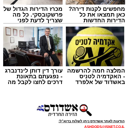
היורה.
מחפשים לקנות דירה?
מכרז הדירות הגדול של
כאן תמצאו את כל
פרשקובסקי. כל מה
הדירות החדשות
שצריך לדעת לפני
למכירה באשדוד >>>
שמגישים הצעה לדירה
מעוניינים להגיב? לדווח ? צרו איתנו קשר במייל -
באשדוד
ASHDODS@ISNET.CO.IL
צילום: א' מיכאלי
מערכת האתר / 00:41 09.08.26
המלצה חמה להרשמה
עורך דין דותן לינדנברג
- האקדמיה לטניס
- נפגעתם בתאונת
באשדוד של אלפרד
דרכים לחצו לקבל מה
קריאולנסקי - לילדים
שמגיע לכם
תגים:
אשדוד
,
פטירה
,
אלעד
במוצאי שבת קודש הגיע השמועה הקשה והמצערת
על פטירתו של האברך החשוב, מזכה הרבים ואיש
החסד הרב ידידיה רחמים יפרח ז"ל, אחיו של הגאון
הודעות לאתר אשדודס ניתן לשלוח בדוא"ל:
רבי שמעון יוחאי יפרח שליט"א – תושב העיר ומגיד
ASHDODS@ISNET.CO.IL