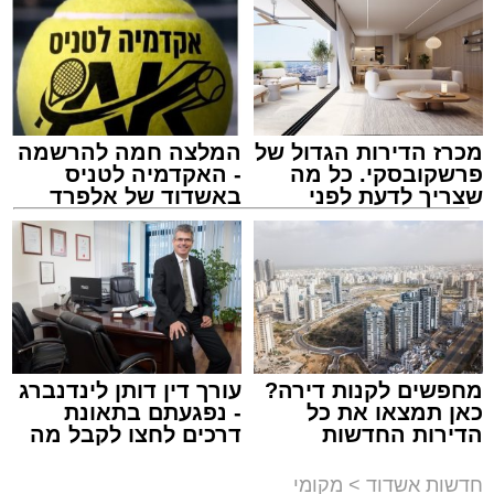
מכרז הדירות הגדול של
המלצה חמה להרשמה
פרשקובסקי. כל מה
- האקדמיה לטניס
שצריך לדעת לפני
באשדוד של אלפרד
שמגישים הצעה לדירה
קריאולנסקי - לילדים
באשדוד
צילום: שמחה חסיד הצלה דרום
מערכת האתר / 00:47 09.08.26
מחפשים לקנות דירה?
עורך דין דותן לינדנברג
כאן תמצאו את כל
- נפגעתם בתאונת
הדירות החדשות
דרכים לחצו לקבל מה
למכירה באשדוד >>>
שמגיע לכם
תגים:
אשדוד
,
ירי
חדשות אשדוד
>
מקומי