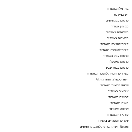
-
בתי מלון באשדוד
יישובניק נט
פרסום במקומונים
מקומון אשדוד
משלוחים באשדוד
מסעדות באשדוד
דירות למכירה באשדוד
דירות להשכרה באשדוד
פרסום עסק באשדוד
פרסום באשקלון
פרסום בבאר שבע
משרדים וחנויות להשכרה באשדוד
ייעוץ טכנולוגי ופתרונות AI
שרותי בריאות באשדוד
אירועים באשדוד
דרושים באשדוד
חוגים באשדוד
ארנונה באשדוד
עורכי דין באשדוד
שערים חשמליים באשדוד
Netips -רשת חברתית לחכמת ההמונים