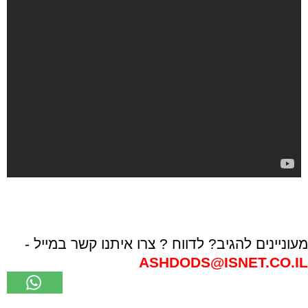
מעוניינים להגיב? לדווח ? צרו איתנו קשר במייל -
ASHDODS@ISNET.CO.IL