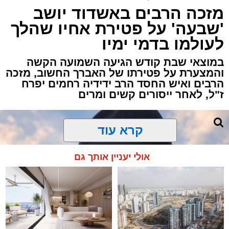
מזכה הרבים באשדוד יושב
אירוע ירי חמור התרחש לפני שעה קלה ברובע ב'
'שבעה' על פטירת אחיו שהלך
באשדוד, כתוצאה ממנו נפצע גבר כבן 30 באורח
לעולמו בדמי ימיו
בינוני.
במוצאי שבת קודש הגיעה השמועה הקשה
כוחות ההצלה ומד"א יחד עם מתנדבי "הצלה
והמצערת על פטירתו של האברך החשוב, מזכה
הרבים ואיש החסד הרב ידידיה רחמים יפרח
דרום" ו"איחוד הצלה" הוזעקו לזירה בעקבות דיווח
ז"ל, לאחר ייסורים קשים ומרים
על אירוע אלימות וירי.
החובשים והפרמדיקים שהגיעו למקום העניקו
לפצוע טיפול רפואי ראשוני, ולאחר מכן הוא פונה
קרא עוד
להמשך טיפול בבית החולים כשמצבו מוגדר בינוני.
אולי יעניין אותך גם
כוחות משטרה שהגיעו למקום סגרו את הזירה
ופתחו בחקירה לבדיקת נסיבות האירוע ולאיתור
החשודים.
בעקבות הירי, כל היציאות מאשדוד חסומות
באמצעות מחסומים משטרתיים בניסיון ללכוד את