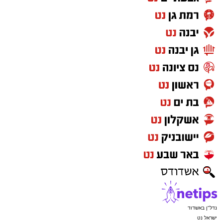
אחיו של המנוח, הרה"ג ר' שמעון יוחאי יפרח
שליט"א, ממזכי הרבים שבעירנו, ישב שבעה בבית
המשפחה באלעד, ברחוב רבי חייא 16.
מעוניינים להגיב? לדווח ? צרו איתנו קשר במייל -
ASHDODS@ISNET.CO.IL
נדל"ן באשדוד
ישראל נט