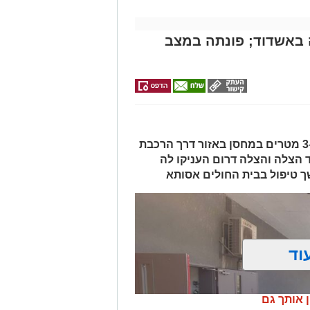
מייל -
ASHDODS@ISNET.CO.IL
באשדוד; פונתה במצב
האישה, בת 56, נפלה מגובה של כ-2–3 מטרים במחסן באזור דרך הרכבת
ד הצלה והצלה דרום העניקו לה
ך טיפול בבית החולים אסותא
וד
ן אותך גם