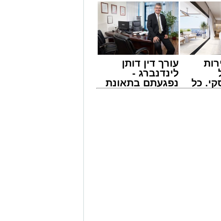
רות
עורך דין דותן
לינדנברג -
י. כל
נפגעתם בתאונת
 לדעת
דרכים לחצו
ישים
לקבל מה שמגיע
אירוע דרמטי הסתיים בנס רפואי באשדוד, לאחר שגבר בן 56 התמוטט בביתו
רה
לכם
ה מאירוע פתאומי שגרם להפסקת פעילות
של ארגון "איחוד הצלה". החובשים
 ללא דופק וללא הכרה, ופתחו מיידית
י לב ושימוש במפעם (דפיברילטור).
עית של הצוותים בשטח, ליבו של הגבר
בולנס לבית חולים להמשך קבלת טיפול