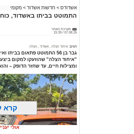
אשדודס
>
חדשות אשדוד
>
מקומי
התמוטט בביתו באשדוד, כוחו
מערכת האתר
07.08.26 / 15:39
תגים:
איחוד הצלה
,
אשדוד
,
הצלה
גבר בן 56 התמוטט פתאום בביתו
"איחוד הצלה" שהוזעקו למקום ביצעו
ומצילות חיים, עד שחזר הדופק – והו
קרא ע
אולי יעניי