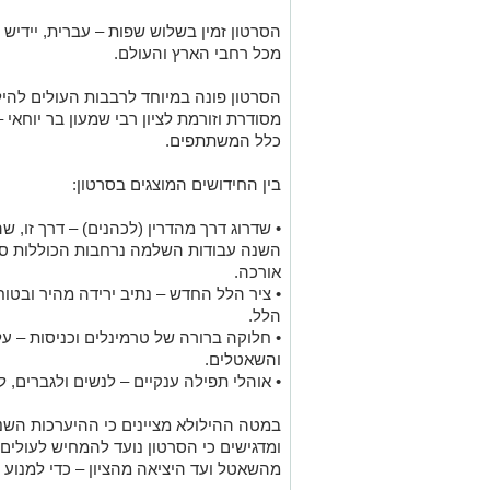
הסרטון זמין בשלוש שפות – עברית, יידיש ו
מכל רחבי הארץ והעולם.
הסרטון פונה במיוחד לרבבות העולים להיל
מסודרת וזורמת לציון רבי שמעון בר יוחאי
כלל המשתתפים.
בין החידושים המוצגים בסרטון:
• שדרוג דרך מהדרין (לכהנים) – דרך זו,
השנה עבודות השלמה נרחבות הכוללות סלי
אורכה.
• ציר הלל החדש – נתיב ירידה מהיר ובט
הלל.
• חלוקה ברורה של טרמינלים וכניסות – ע
והשאטלים.
• אוהלי תפילה ענקיים – לנשים ולגברים,
במטה ההילולא מציינים כי ההיערכות השנ
ומדגישים כי הסרטון נועד להמחיש לעולים
מהשאטל ועד היציאה מהציון – כדי למנוע ב