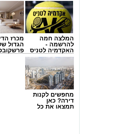
המלצה חמה
מכרז הדי
להרשמה -
הגדול של
האקדמיה לטניס
פרשקובסק
באשדוד של
מה שצריך
צילום: דוברות איחוד הצלה
אלפרד
לפני שמג
קריאולנסקי -
הצעה לדי
שבאחד הרחובות ברובע י"א בעיר, כתוצא
לילדים
באשדוד
ליבו.
למקום הוזעקו מיד צוותי רפואה ומתנדבים 
מחפשים לקנות
והפרמדיקים שהגיעו לזירה הבחינו כי הגבר
דירה? כאן
בפעולות החייאה מתקדמות, הכוללות עיסוי
תמצאו את כל
הדירות החדשות
בזכות התושייה והפעילות המהירה והמקצו
למכירה באשדוד
שב לפעום.
>>>
לאחר ייצוב מצבו הראשוני, הוא פונה באמ
רפואי כשמצבו מוגדר יציב.