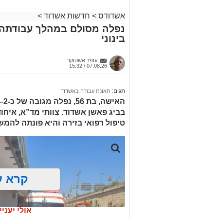
מעוניינים להגיב? לדווח ? צרו איתנו קשר ב
אשדודס
>
חדשות אשדוד
>
נפלה מסולם במהלך עבודתה 
בינוני
עופר אשטוקר
07.08.26 / 15:32
תגים:
תאונת עבודה באשדוד
בביג פאשן אשדוד. צוותי מד”א, איחו
טיפול רפואי בזירה והיא פונתה להמש
קרא ע
אולי יעניי