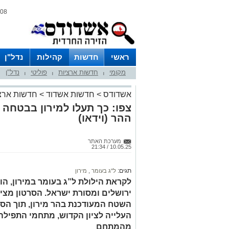
08 אוגוסט 2026 / 12:36
ראשי
חדשות
קהילות
נדל"ן
מקומי
חדשות ארציות
פוליטי
נדל"ן
|
|
|
אשדודס
>
חדשות אשדוד
>
חדשות ארצ
צפו: כך תעלו למירון בבטחה
ההר (וידאו)
מערכת האתר
10.05.25 / 21:34
תגים:
ל"ג בעומר
,
מירון
לקראת הילולת ל”ג בעומר במירון, הופ
ירושלים ומסורת ישראל. הסרטון מצי
השטח המעודכנת בהר מירון, תוך הסב
העלייה לציון הקדוש, מתחמי התפילה,
מהמתחם