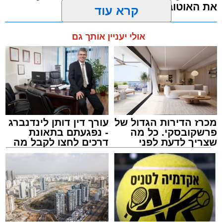
את האוטובוס בהמשך הדרך
כ-2 עד 3 מטרים.
מערכת האתר / 11:35 07.08.26
קרא עוד
רפאל אוקנין, כונן הצלה דרום, סיפר: “כשהגעתי
למקום הבחנתי בעובדת כשהיא בהכרה מלאה
אולי יעניין אותך גם
וסובלת מחבלות מרובות בגופה לאחר שנפלה
במהלך עבודתה. יחד עם צוותי מד”א הענקנו לה
טיפול רפואי ראשוני והיא פונתה בניידת טיפול
נמרץ לחדר הטראומה במרכז הרפואי אסותא
תגים:
אוטובוס
,
אשדוד
,
ערבי
באשדוד כשהיא במצב בינוני ויציב.”
מכרז הדירות הגדול של
עורך דין דותן לינדנברג
פרשקובסקי. כל מה
- נפגעתם בתאונת
שצריך לדעת לפני
דרכים לחצו לקבל מה
שמגישים הצעה לדירה
שמגיע לכם
באשדוד
אירוע חמור ומפחיד התרחש בקו 881 בנסיעה
מאשדוד למודיעין, לאחר שוויכוח מילוליות בין הנהג