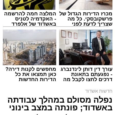
מכרז הדירות הגדול של
המלצה חמה להרשמה
פרשקובסקי. כל מה
- האקדמיה לטניס
שצריך לדעת לפני
באשדוד של אלפרד
שמגישים הצעה לדירה
קריאולנסקי - לילדים
באשדוד
צילום: דוברות איחוד הצלה
מערכת האתר / 15:39 07.08.26
עורך דין דותן לינדנברג
מחפשים לקנות דירה?
- נפגעתם בתאונת
כאן תמצאו את כל
דרכים לחצו לקבל מה
הדירות החדשות
תגים:
איחוד הצלה
,
אשדוד
,
הצלה
שמגיע לכם
למכירה באשדוד >>>
חדשות אשדוד
אירוע דרמטי הסתיים בנס רפואי באשדוד, לאחר
נפלה מסולם במהלך עבודתה
שגבר בן 56 התמוטט בביתו שבאחד הרחובות
באשדוד; פונתה במצב בינוני
ברובע י"א בעיר, כתוצאה מאירוע פתאומי שגרם