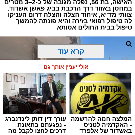
להפסקת פעילות ליבו.
האישה, בת 56, נפלה מגובה של כ-2–3 מטרים
במחסן באזור דרך הרכבת בביג פאשן אשדוד.
צוותי מד”א, איחוד הצלה והצלה דרום העניקו
למקום הוזעקו מיד צוותי רפואה ומתנדבים של
לה טיפול רפואי בזירה והיא פונתה להמשך
ארגון "איחוד הצלה". החובשים והפרמדיקים
טיפול בבית החולים אסותא
שהגיעו לזירה הבחינו כי הגבר ללא דופק וללא
הכרה, ופתחו מיידית בפעולות החייאה מתקדמות,
הכוללות עיסויי לב ושימוש במפעם (דפיברילטור).
קרא עוד
בזכות התושייה והפעילות המהירה והמקצועית של
אולי יעניין אותך גם
הצוותים בשטח, ליבו של הגבר שב לפעום.
לאחר ייצוב מצבו הראשוני, הוא פונה באמבולנס
לבית חולים להמשך קבלת טיפול רפואי כשמצבו
מוגדר יציב.
המלצה חמה להרשמה
עורך דין דותן לינדנברג
מעוניינים להגיב? לדווח ? צרו איתנו קשר במייל -
- האקדמיה לטניס
- נפגעתם בתאונת
ASHDODS@ISNET.CO.IL
באשדוד של אלפרד
דרכים לחצו לקבל מה