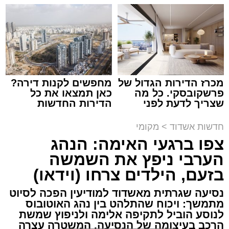
קריאולנסקי - לילדים
שמגיע לכם
צילום: דוברות איחוד הצלה
עופר אשטוקר / 15:32 07.08.26
מכרז הדירות הגדול של
מחפשים לקנות דירה?
פרשקובסקי. כל מה
כאן תמצאו את כל
שצריך לדעת לפני
הדירות החדשות
תגים:
תאונת עבודה באשדוד
שמגישים הצעה לדירה
למכירה באשדוד >>>
באשדוד
חדשות אשדוד
>
מקומי
עובדת בת 56 נפצעה היום (שישי) באורח בינוני
צפו ברגעי האימה: הנהג
לאחר שנפלה מסולם במהלך עבודתה במחסן
הערבי ניפץ את השמשה
באזור דרך הרכבת, מתחם ביג פאשן באשדוד.
בזעם, הילדים צרחו (וידאו)
כוחות ההצלה הוזעקו למקום בעקבות דיווח על
נסיעה שגרתית מאשדוד למודיעין הפכה לסיוט
נפילה מגובה במהלך העבודה. עם הגעתם מצאו
מתמשך: ויכוח שהתלהט בין נהג האוטובוס
לנוסע הוביל לתקיפה אלימה ולניפוץ שמשת
את האישה בהכרה מלאה, כשהיא סובלת מחבלות
הרכב בעיצומה של הנסיעה. המשטרה עצרה
במספר אזורים בגופה לאחר שנפלה מגובה של