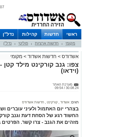
07 אוגוסט 2026 / 22:22
ראשי
חדשות
קהילות
נדל"ן
מקומי
חדשות ארציות
פוליטי
נדל"ן
|
|
|
אשדודס
>
חדשות אשדוד
>
מקומי
צפו: גנב קורקינט מילד קטן -
(וידאו)
מערכת האתר
30.08.24 / 09:54
תגים:
אשדוד
,
קורקינט
,
חדשות אשדודס
בצהרי יום האתמול ולעיני עוברים ושב
החשוד רגע של הסחת דעת וגנב קורקי
מזהים את הגנב - צרו קשר. הפרטים 