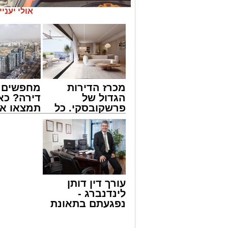
אולי יעניי
מכרז הדירות
מחפשים ל
הגדול של
דירה? כא
פרשקובסקי. כל
תמצאו את
מה שצריך לדעת
הדירות ה
צילום: דוברות איחוד הצלה
לפני שמגישים
למכירה ב
הצעה לדירה
>>>
שבאחד הרחובות ברובע י"א בעיר, כתוצא
באשדוד
ליבו.
למקום הוזעקו מיד צוותי רפואה ומתנדבים 
עורך דין דותן
והפרמדיקים שהגיעו לזירה הבחינו כי הגבר
לינדנברג -
בפעולות החייאה מתקדמות, הכוללות עיסוי
נפגעתם בתאונת
דרכים לחצו
בזכות התושייה והפעילות המהירה והמקצו
לקבל מה שמגיע