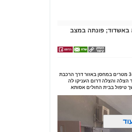
בולנס לבית חולים להמשך קבלת טיפול
מייל -
ASHDODS@ISNET.CO.IL
באשדוד; פונתה במצב
האישה, בת 56, נפלה מגובה של כ-2–3 מטרים במחסן באזור דרך הרכבת
ד הצלה והצלה דרום העניקו לה
ך טיפול בבית החולים אסותא
וד