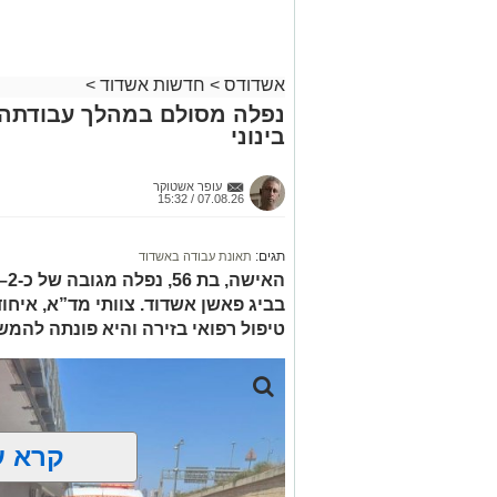
שב לפעום.
לכם
לאחר ייצוב מצבו הראשוני, הוא פונה באמ
רפואי כשמצבו מוגדר יציב.
מעוניינים להגיב? לדווח ? צרו איתנו קשר ב
אשדודס
>
חדשות אשדוד
>
נפלה מסולם במהלך עבודתה 
בינוני
עופר אשטוקר
07.08.26 / 15:32
תגים:
תאונת עבודה באשדוד
בביג פאשן אשדוד. צוותי מד”א, איחו
טיפול רפואי בזירה והיא פונתה להמש
קרא ע