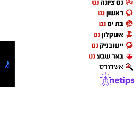
גם צוותי איחוד הצלה העניקו טיפול רפואי בזירה.
החובשים יעקב מזוז, אליעזר בן דוד ויוסי ברנשטיין
מסרו כי האישה נפלה מסולם תוך כדי עבודתה
במחסן, ולאחר טיפול ראשוני פונתה להמשך טיפול
בבית החולים כשמצבה מוגדר בינוני.
מעוניינים להגיב? לדווח ? צרו איתנו קשר במייל -
ASHDODS@ISNET.CO.IL
נדל"ן באשדוד
ישראל נט
-
בתי מלון באשדוד
יישובניק נט
פרסום במקומונים