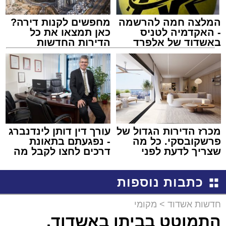
המלצה חמה להרשמה
מחפשים לקנות דירה?
- האקדמיה לטניס
כאן תמצאו את כל
באשדוד של אלפרד
הדירות החדשות
קריאולנסקי - לילדים
למכירה באשדוד >>>
מכרז הדירות הגדול של
עורך דין דותן לינדנברג
פרשקובסקי. כל מה
- נפגעתם בתאונת
שצריך לדעת לפני
דרכים לחצו לקבל מה
שמגישים הצעה לדירה
שמגיע לכם
באשדוד
כתבות נוספות
חדשות אשדוד
>
מקומי
התמוטט בביתו באשדוד,