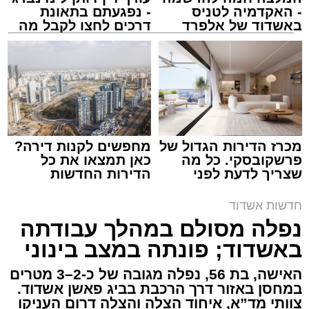
- האקדמיה לטניס
- נפגעתם בתאונת
באשדוד של אלפרד
דרכים לחצו לקבל מה
קריאולנסקי - לילדים
שמגיע לכם
צילום: דוברות איחוד הצלה
מערכת האתר / 15:39 07.08.26
מכרז הדירות הגדול של
מחפשים לקנות דירה?
פרשקובסקי. כל מה
כאן תמצאו את כל
שצריך לדעת לפני
הדירות החדשות
תגים:
איחוד הצלה
,
אשדוד
,
הצלה
שמגישים הצעה לדירה
למכירה באשדוד >>>
באשדוד
חדשות אשדוד
אירוע דרמטי הסתיים בנס רפואי באשדוד, לאחר
נפלה מסולם במהלך עבודתה
שגבר בן 56 התמוטט בביתו שבאחד הרחובות
באשדוד; פונתה במצב בינוני
ברובע י"א בעיר, כתוצאה מאירוע פתאומי שגרם
להפסקת פעילות ליבו.
האישה, בת 56, נפלה מגובה של כ-2–3 מטרים
במחסן באזור דרך הרכבת בביג פאשן אשדוד.
צוותי מד”א, איחוד הצלה והצלה דרום העניקו