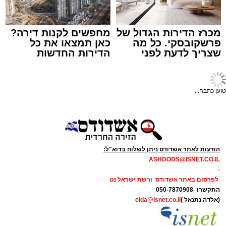
עופר אשטוקר / 15:32 07.08.26
מכרז הדירות הגדול של
מחפשים לקנות דירה?
פרשקובסקי. כל מה
כאן תמצאו את כל
שצריך לדעת לפני
הדירות החדשות
תגים:
תאונת עבודה באשדוד
שמגישים הצעה לדירה
למכירה באשדוד >>>
באשדוד
עובדת בת 56 נפצעה היום (שישי) באורח בינוני
טוען כתבה...
לאחר שנפלה מסולם במהלך עבודתה במחסן
באזור דרך הרכבת, מתחם ביג פאשן באשדוד.
כוחות ההצלה הוזעקו למקום בעקבות דיווח על
נפילה מגובה במהלך העבודה. עם הגעתם מצאו
הודעות לאתר אשדודס ניתן לשלוח בדוא"ל:
את האישה בהכרה מלאה, כשהיא סובלת מחבלות
ASHDODS@ISNET.CO.IL
-
במספר אזורים בגופה לאחר שנפלה מגובה של
לפרסום באתר אשדודס ורשת ישראל נט
כ-2 עד 3 מטרים.
התקשרו
-
050-7870908
(אלדה נתנאל )
elda@isnet.co.il