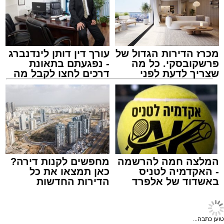
לאחר ייצוב מצבו הראשוני, הוא פונה באמבולנס
לבית חולים להמשך קבלת טיפול רפואי כשמצבו
מוגדר יציב.
מכרז הדירות הגדול של
עורך דין דותן לינדנברג
מעוניינים להגיב? לדווח ? צרו איתנו קשר במייל -
פרשקובסקי. כל מה
- נפגעתם בתאונת
ASHDODS@ISNET.CO.IL
שצריך לדעת לפני
דרכים לחצו לקבל מה
שמגישים הצעה לדירה
שמגיע לכם
באשדוד
צילום: דוברות איחוד הצלה
עופר אשטוקר / 15:32 07.08.26
המלצה חמה להרשמה
מחפשים לקנות דירה?
- האקדמיה לטניס
כאן תמצאו את כל
באשדוד של אלפרד
הדירות החדשות
תגים:
תאונת עבודה באשדוד
קריאולנסקי - לילדים
למכירה באשדוד >>>