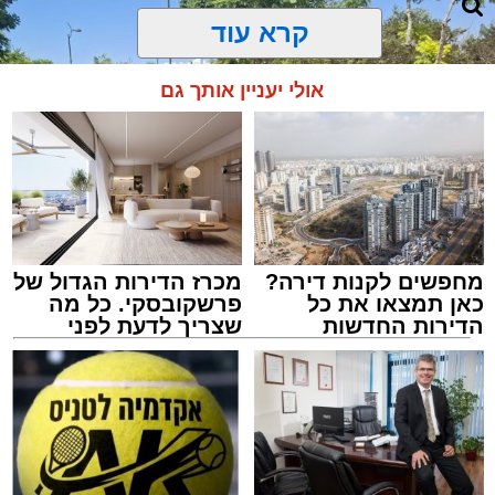
קרא עוד
אולי יעניין אותך גם
מחפשים לקנות דירה?
מכרז הדירות הגדול של
כאן תמצאו את כל
פרשקובסקי. כל מה
הדירות החדשות
שצריך לדעת לפני
למכירה באשדוד >>>
שמגישים הצעה לדירה
באשדוד
צילום: דוברות איחוד הצלה
מערכת האתר / 15:39 07.08.26