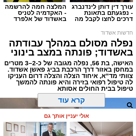
עורך דין דותן לינדנברג
המלצה חמה להרשמה
- נפגעתם בתאונת
- האקדמיה לטניס
דרכים לחצו לקבל מה
באשדוד של אלפרד
תגים:
איחוד הצלה
,
אשדוד
,
הצלה
שמגיע לכם
קריאולנסקי - לילדים
חדשות אשדוד
אירוע דרמטי הסתיים בנס רפואי באשדוד, לאחר
נפלה מסולם במהלך עבודתה
שגבר בן 56 התמוטט בביתו שבאחד הרחובות
באשדוד; פונתה במצב בינוני
ברובע י"א בעיר, כתוצאה מאירוע פתאומי שגרם
להפסקת פעילות ליבו.
האישה, בת 56, נפלה מגובה של כ-2–3 מטרים
במחסן באזור דרך הרכבת בביג פאשן אשדוד.
צוותי מד”א, איחוד הצלה והצלה דרום העניקו
למקום הוזעקו מיד צוותי רפואה ומתנדבים של
לה טיפול רפואי בזירה והיא פונתה להמשך
ארגון "איחוד הצלה". החובשים והפרמדיקים
טיפול בבית החולים אסותא
שהגיעו לזירה הבחינו כי הגבר ללא דופק וללא
הכרה, ופתחו מיידית בפעולות החייאה מתקדמות,
הכוללות עיסויי לב ושימוש במפעם (דפיברילטור).
קרא עוד
בזכות התושייה והפעילות המהירה והמקצועית של
אולי יעניין אותך גם
הצוותים בשטח, ליבו של הגבר שב לפעום.