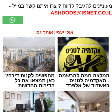
מעוניינים להגיב? לדווח ? צרו איתנו קשר במייל -
ASHDODS@ISNET.CO.IL
אולי יעניין אותך גם
המלצה חמה להרשמה
מחפשים לקנות דירה?
- האקדמיה לטניס
כאן תמצאו את כל
באשדוד של אלפרד
הדירות החדשות
קריאולנסקי - לילדים
למכירה באשדוד >>>