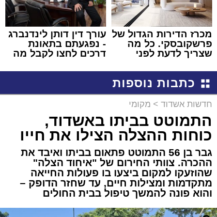
מכרז הדירות הגדול של
עורך דין דותן לינדנברג
פרשקובסקי. כל מה
- נפגעתם בתאונת
שצריך לדעת לפני
דרכים לחצו לקבל מה
שמגישים הצעה לדירה
שמגיע לכם
באשדוד
כתבות נוספות
חדשות אשדוד
>
מקומי
התמוטט בביתו באשדוד,
כוחות ההצלה הצילו את חייו
גבר בן 56 התמוטט פתאום בביתו ואיבד את
ההכרה. צוותי החירום של "איחוד הצלה"
שהוזעקו למקום ביצעו בו פעולות החייאה
מתקדמות ומצילות חיים, עד שחזר הדופק –
והוא פונה להמשך טיפול בבית החולים