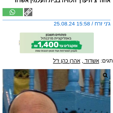
אחה"צ תיערך הלוויה בבית העלמין אשדוד
ג'ני זרח / 15:58 25.08.24
תגים:
אשדוד
,
אהרן כהן ז"ל