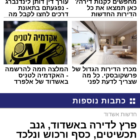
מחפשים לקנות דירה?
עורך דין דותן לינדנברג
כאן תמצאו את כל
- נפגעתם בתאונת
הדירות החדשות
דרכים לחצו לקבל מה
למכירה באשדוד >>>
שמגיע לכם
מכרז הדירות הגדול של
המלצה חמה להרשמה
פרשקובסקי. כל מה
- האקדמיה לטניס
שצריך לדעת לפני
באשדוד של אלפרד
שמגישים הצעה לדירה
קריאולנסקי - לילדים
באשדוד
כתבות נוספות
חדשות אשדוד
פרץ לדירה באשדוד, גנב
תכשיטים, כסף ורכוש ונלכד