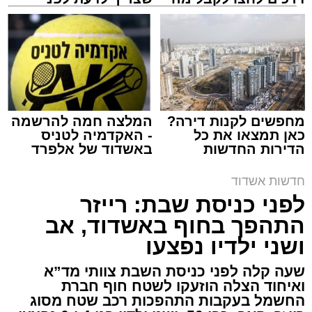
שמגיע לכם
שמגישים הצעה לדירה
באשדוד
ארכיון המשטרה
עופר אשטוקר / 21:28 08.08.26
מחפשים לקנות דירה?
המלצה חמה להרשמה
כאן תמצאו את כל
- האקדמיה לטניס
הדירות החדשות
באשדוד של אלפרד
למכירה באשדוד >>>
קריאולנסקי - לילדים
חדשות אשדוד
תגים:
משטרת אשדוד
,
פריצה לבית באשדוד
לפני כניסת שבת: רייזר
התהפך בחוף באשדוד, אב
תושב אשקלון בן 30 נעצר השבוע באשדוד לאחר
ושני ילדיו נפצעו
שנתפס ברחוב כשברשותו רכוש החשוד כגנוב,
ובהמשך הובא לבית משפט השלום באשקלון,
שעה קלה לפני כניסת השבת צוותי מד”א
ואיחוד הצלה הוזעקו לשטח חוף חברת
שהאריך את מעצרו עד ליום ראשון, 9 באוגוסט,
החשמל בעקבות התהפכות רכב שטח מסוג
לצורך המשך החקירה.