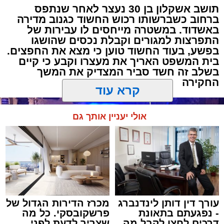
תושב אשקלון בן 30 נעצר לאחר שנתפס
ברחוב כשברשותו רכוש החשוד כגנוב מדירה
באשדוד. במשטרה מייחסים לו עבירות של
התפרצות למגורים וקבלת נכסים שהושגו
בפשע, בעוד החשוד טוען כי מצא את החפצים.
בית המשפט האריך את מעצרו וקבע כי קיים
בשלב זה חשד סביר המצדיק את המשך
החקירה
קרא עוד
אולי יעניין אותך גם
עורך דין דותן לינדנברג
מכרז הדירות הגדול של
- נפגעתם בתאונת
פרשקובסקי. כל מה
דרכים לחצו לקבל מה
שצריך לדעת לפני