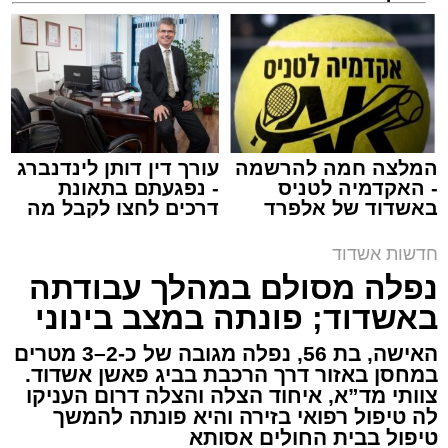
שמגישים הצעה לדירה
למכירה באשדוד >>>
באשדוד
צילום: דוברות איחוד הצלה
מערכת האתר / 15:39 07.08.26
המלצה חמה להרשמה
עורך דין דותן לינדנברג
- האקדמיה לטניס
- נפגעתם בתאונת
באשדוד של אלפרד
דרכים לחצו לקבל מה
תגים:
איחוד הצלה
,
אשדוד
,
הצלה
קריאולנסקי - לילדים
שמגיע לכם
חדשות אשדוד
אירוע דרמטי הסתיים בנס רפואי באשדוד, לאחר
נפלה מסולם במהלך עבודתה
שגבר בן 56 התמוטט בביתו שבאחד הרחובות
באשדוד; פונתה במצב בינוני
ברובע י"א בעיר, כתוצאה מאירוע פתאומי שגרם
להפסקת פעילות ליבו.
האישה, בת 56, נפלה מגובה של כ-2–3 מטרים
במחסן באזור דרך הרכבת בביג פאשן אשדוד.
צוותי מד”א, איחוד הצלה והצלה דרום העניקו
למקום הוזעקו מיד צוותי רפואה ומתנדבים של
לה טיפול רפואי בזירה והיא פונתה להמשך
ארגון "איחוד הצלה". החובשים והפרמדיקים
טיפול בבית החולים אסותא