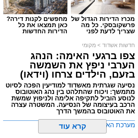
מכרז הדירות הגדול של
מחפשים לקנות דירה?
פרשקובסקי. כל מה
כאן תמצאו את כל
שצריך לדעת לפני
הדירות החדשות
תגים:
תאונת עבודה באשדוד
שמגישים הצעה לדירה
למכירה באשדוד >>>
באשדוד
חדשות אשדוד
>
מקומי
עובדת בת 56 נפצעה היום (שישי) באורח בינוני
צפו ברגעי האימה: הנהג
לאחר שנפלה מסולם במהלך עבודתה במחסן
הערבי ניפץ את השמשה
באזור דרך הרכבת, מתחם ביג פאשן באשדוד.
בזעם, הילדים צרחו (וידאו)
כוחות ההצלה הוזעקו למקום בעקבות דיווח על
נסיעה שגרתית מאשדוד למודיעין הפכה לסיוט
נפילה מגובה במהלך העבודה. עם הגעתם מצאו
מתמשך: ויכוח שהתלהט בין נהג האוטובוס
לנוסע הוביל לתקיפה אלימה ולניפוץ שמשת
את האישה בהכרה מלאה, כשהיא סובלת מחבלות
הרכב בעיצומה של הנסיעה. המשטרה עצרה
במספר אזורים בגופה לאחר שנפלה מגובה של
את האוטובוס בהמשך הדרך
כ-2 עד 3 מטרים.
מערכת האתר / 11:35 07.08.26
קרא עוד
רפאל אוקנין, כונן הצלה דרום, סיפר: “כשהגעתי
למקום הבחנתי בעובדת כשהיא בהכרה מלאה