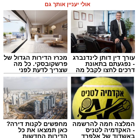
אולי יעניין אותך גם
וסובלת מחבלות מרובות בגופה לאחר שנפלה
במהלך עבודתה. יחד עם צוותי מד”א הענקנו לה
טיפול רפואי ראשוני והיא פונתה בניידת טיפול
תגים:
אוטובוס
,
אשדוד
,
ערבי
נמרץ לחדר הטראומה במרכז הרפואי אסותא
באשדוד כשהיא במצב בינוני ויציב.”
עורך דין דותן לינדנברג
מכרז הדירות הגדול של
- נפגעתם בתאונת
פרשקובסקי. כל מה
דרכים לחצו לקבל מה
שצריך לדעת לפני
שמגיע לכם
שמגישים הצעה לדירה
באשדוד
אירוע חמור ומפחיד התרחש בקו 881 בנסיעה
מאשדוד למודיעין, לאחר שוויכוח מילוליות בין הנהג
לאחד הנוסעים הידרדר במהירות לאלימות קשה
שזרעה פאניקה רבה בקרב הנוסעים. הסיפור
המלצה חמה להרשמה
מחפשים לקנות דירה?
והתיעוד פורסמו לראשונה בקבוצות חמ"ל אשדוד.
- האקדמיה לטניס
כאן תמצאו את כל
באשדוד של אלפרד
הדירות החדשות