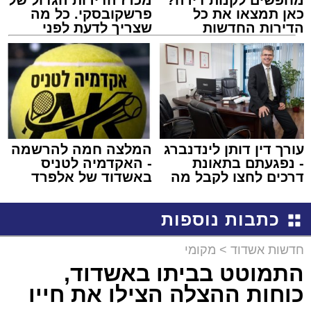
כאן תמצאו את כל
פרשקובסקי. כל מה
הדירות החדשות
שצריך לדעת לפני
למכירה באשדוד >>>
שמגישים הצעה לדירה
באשדוד
עורך דין דותן לינדנברג
המלצה חמה להרשמה
- נפגעתם בתאונת
- האקדמיה לטניס
דרכים לחצו לקבל מה
באשדוד של אלפרד
שמגיע לכם
קריאולנסקי - לילדים
כתבות נוספות
חדשות אשדוד
>
מקומי
התמוטט בביתו באשדוד,
כוחות ההצלה הצילו את חייו