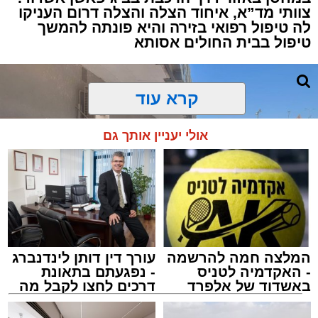
צוותי מד”א, איחוד הצלה והצלה דרום העניקו
למקום הוזעקו מיד צוותי רפואה ומתנדבים של
לה טיפול רפואי בזירה והיא פונתה להמשך
ארגון "איחוד הצלה". החובשים והפרמדיקים
טיפול בבית החולים אסותא
שהגיעו לזירה הבחינו כי הגבר ללא דופק וללא
הכרה, ופתחו מיידית בפעולות החייאה מתקדמות,
הכוללות עיסויי לב ושימוש במפעם (דפיברילטור).
קרא עוד
בזכות התושייה והפעילות המהירה והמקצועית של
אולי יעניין אותך גם
הצוותים בשטח, ליבו של הגבר שב לפעום.
לאחר ייצוב מצבו הראשוני, הוא פונה באמבולנס
לבית חולים להמשך קבלת טיפול רפואי כשמצבו
מוגדר יציב.
המלצה חמה להרשמה
עורך דין דותן לינדנברג
מעוניינים להגיב? לדווח ? צרו איתנו קשר במייל -
- האקדמיה לטניס
- נפגעתם בתאונת
ASHDODS@ISNET.CO.IL
באשדוד של אלפרד
דרכים לחצו לקבל מה
קריאולנסקי - לילדים
שמגיע לכם