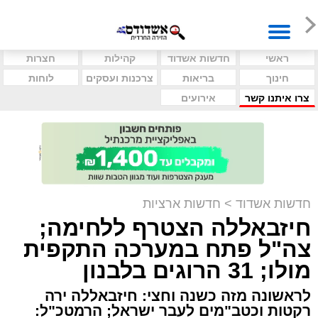
ראשי
חדשות אשדוד
קהילות
חצרות
חינוך
בריאות
צרכנות ועסקים
לוחות
צרו איתנו קשר
אירועים
חדשות אשדוד
>
חדשות ארציות
חיזבאללה הצטרף ללחימה;
צה"ל פתח במערכה התקפית
מולו; 31 הרוגים בלבנון
לראשונה מזה כשנה וחצי: חיזבאללה ירה
רקטות וכטב"מים לעבר ישראל; הרמטכ"ל: