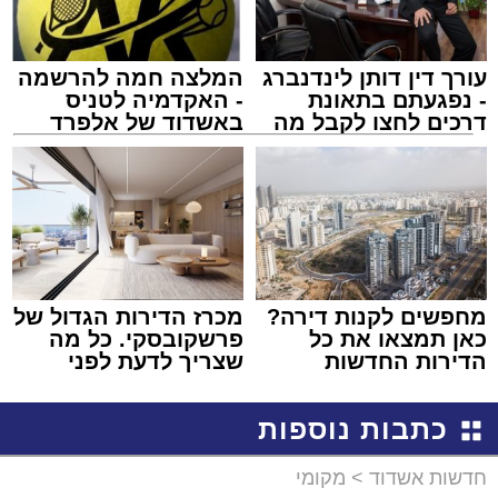
עורך דין דותן לינדנברג
המלצה חמה להרשמה
- נפגעתם בתאונת
- האקדמיה לטניס
דרכים לחצו לקבל מה
באשדוד של אלפרד
שמגיע לכם
קריאולנסקי - לילדים
מחפשים לקנות דירה?
מכרז הדירות הגדול של
כאן תמצאו את כל
פרשקובסקי. כל מה
הדירות החדשות
שצריך לדעת לפני
למכירה באשדוד >>>
שמגישים הצעה לדירה
באשדוד
כתבות נוספות
חדשות אשדוד
>
מקומי