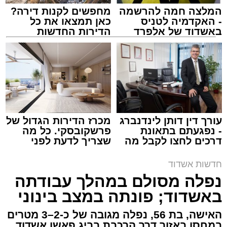
המלצה חמה להרשמה
מחפשים לקנות דירה?
- האקדמיה לטניס
כאן תמצאו את כל
באשדוד של אלפרד
הדירות החדשות
קריאולנסקי - לילדים
למכירה באשדוד >>>
צילום: דוברות איחוד הצלה
מערכת האתר / 15:39 07.08.26
עורך דין דותן לינדנברג
מכרז הדירות הגדול של
- נפגעתם בתאונת
פרשקובסקי. כל מה
דרכים לחצו לקבל מה
שצריך לדעת לפני
תגים:
איחוד הצלה
,
אשדוד
,
הצלה
שמגיע לכם
שמגישים הצעה לדירה
באשדוד
חדשות אשדוד
אירוע דרמטי הסתיים בנס רפואי באשדוד, לאחר
נפלה מסולם במהלך עבודתה
שגבר בן 56 התמוטט בביתו שבאחד הרחובות
באשדוד; פונתה במצב בינוני
ברובע י"א בעיר, כתוצאה מאירוע פתאומי שגרם
להפסקת פעילות ליבו.
האישה, בת 56, נפלה מגובה של כ-2–3 מטרים
במחסן באזור דרך הרכבת בביג פאשן אשדוד.