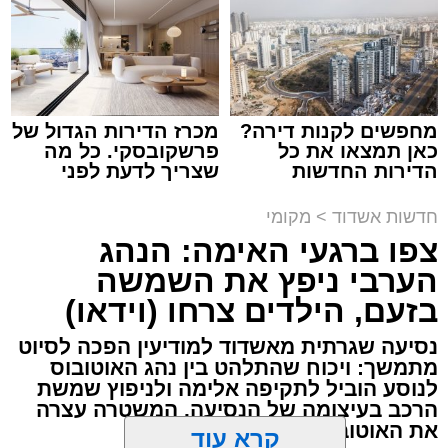
צילום: דוברות איחוד הצלה
עופר אשטוקר / 15:32 07.08.26
מחפשים לקנות דירה?
מכרז הדירות הגדול של
כאן תמצאו את כל
פרשקובסקי. כל מה
הדירות החדשות
שצריך לדעת לפני
תגים:
תאונת עבודה באשדוד
למכירה באשדוד >>>
שמגישים הצעה לדירה
באשדוד
חדשות אשדוד
>
מקומי
עובדת בת 56 נפצעה היום (שישי) באורח בינוני
צפו ברגעי האימה: הנהג
לאחר שנפלה מסולם במהלך עבודתה במחסן
הערבי ניפץ את השמשה
באזור דרך הרכבת, מתחם ביג פאשן באשדוד.
בזעם, הילדים צרחו (וידאו)
כוחות ההצלה הוזעקו למקום בעקבות דיווח על
נסיעה שגרתית מאשדוד למודיעין הפכה לסיוט
נפילה מגובה במהלך העבודה. עם הגעתם מצאו
מתמשך: ויכוח שהתלהט בין נהג האוטובוס
את האישה בהכרה מלאה, כשהיא סובלת מחבלות
לנוסע הוביל לתקיפה אלימה ולניפוץ שמשת
הרכב בעיצומה של הנסיעה. המשטרה עצרה
במספר אזורים בגופה לאחר שנפלה מגובה של
את האוטובוס בהמשך הדרך
כ-2 עד 3 מטרים.