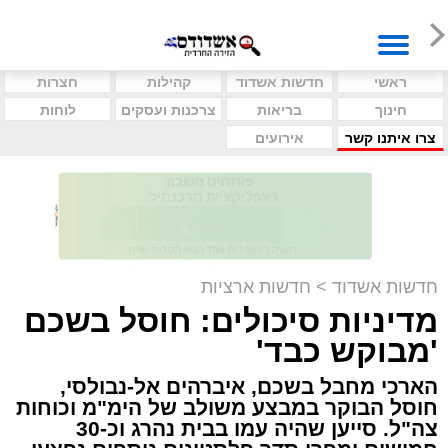
ראשי
חדשות אשדוד
קהילות
חצרות
חינוך
בריאות
צרכנות ועסקים
לוחות
צרו איתנו קשר
אירועים
חדשות אשדוד
>
חדשות ארציות
מדיניות סיכולים: חוסל בשכם
'מבוקש כבד'
הארכי מחבל בשכם, איברהים אל-נבולסי,
חוסל הבוקר במבצע משולב של הימ"מ וכוחות
צה"ל. סייען שהיה עמו בבית נהרג וכ-30