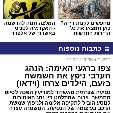
מחפשים לקנות דירה?
המלצה חמה להרשמה
כאן תמצאו את כל
- האקדמיה לטניס
הדירות החדשות
באשדוד של אלפרד
למכירה באשדוד >>>
קריאולנסקי - לילדים
כתבות נוספות
חדשות אשדוד
>
מקומי
צפו ברגעי האימה: הנהג
הערבי ניפץ את השמשה
בזעם, הילדים צרחו (וידאו)
נסיעה שגרתית מאשדוד למודיעין הפכה לסיוט
מתמשך: ויכוח שהתלהט בין נהג האוטובוס
לנוסע הוביל לתקיפה אלימה ולניפוץ שמשת
הרכב בעיצומה של הנסיעה. המשטרה עצרה