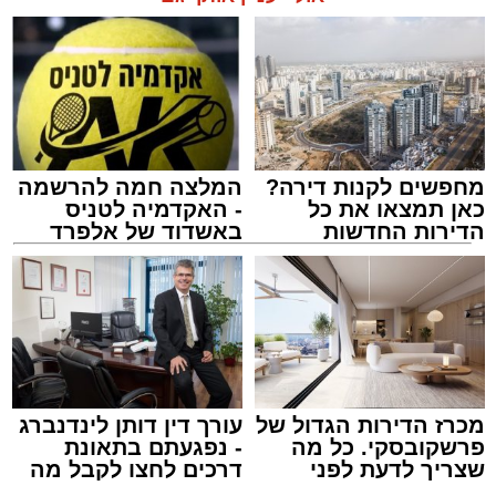
תגים:
אשדוד
,
ידידים
מעוניינים להגיב? לדווח ? צרו איתנו קשר במייל -
ASHDODS@ISNET.CO.IL
מחפשים לקנות דירה?
המלצה חמה להרשמה
כאן תמצאו את כל
- האקדמיה לטניס
הדירות החדשות
באשדוד של אלפרד
למכירה באשדוד >>>
קריאולנסקי - לילדים
אמש (חמישי) בסביבות השעה 21:49, התקבלה
קריאת חירום במוקד ארגון "ידידים" אודות תינוק
שננעל בשגגה ברכב לעיני אמו הדואגת, ברחוב
כ"ט בנובמבר באשקלון.
מישאל שי לוי, מוקדן ידידים שקיבל את השיחה,
מכרז הדירות הגדול של
עורך דין דותן לינדנברג
פרשקובסקי. כל מה
- נפגעתם בתאונת
הזניק מיד כוחות לסיוע. דניאל ברכה, מתנדב
שצריך לדעת לפני
דרכים לחצו לקבל מה
יחידת האופנועים, יחד עם מאיר אבוקרט, מתנדב
שמגישים הצעה לדירה
שמגיע לכם