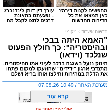
שזרעה פאניקה רבה בקרב הנוסעים. הסיפור
מחפשים לקנות דירה?
עורך דין דותן לינדנברג
והתיעוד פורסמו לראשונה בקבוצות חמ"ל אשדוד.
כאן תמצאו את כל
- נפגעתם בתאונת
הדירות החדשות
דרכים לחצו לקבל מה
למכירה באשדוד >>>
שמגיע לכם
על פי העדויות מהשטח, הנהג, שהתעצבן במהלך
חדשות אשדוד
>
מקומי
הנסיעה על אחד הנוסעים, איבד שליטה ובצעד
"האמא היתה בבכי
דרמטי ואלים ניפץ את שמשת האוטובוס.
המעשה האלים גרם להתרסקות זכוכיות ולרגעים
ובהיסטריה": כך חולץ הפעוט
של אימה בתוך כלי הרכב. ילדים רבים ונוסעים
שנלכד (וידאו)
אחרים שהיו על האוטובוס לקו בטראומה, פרצו
תינוק ננעל בשגגה ברכב לעיני אמו ההיסטרית.
בבכי היסטרי ונאלצו לחוות רגעים של חרדה
מתנדבי ארגון "ידידים" שהוזעקו למקום פתחו
עמוקה בעיצומה של הנסיעה בכביש.
את הדלת במהירות וחילצו אותו בריא ושלם
מערכת האתר / 10:49 07.08.26
בעקבות פניות דחופות ודיווחים שהעבירו הנוסעים
המבוהלים למוקדי החירום, כוחות משטרה הוזעקו
קרא עוד
לזירה ועצרו את האוטובוס בהמשך המסלול כדי
לטפל באירוע ולתחקר את המעורבים.
אולי יעניין אותך גם