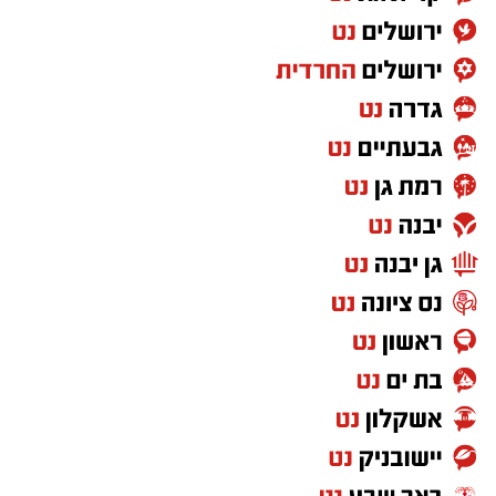
להורים בקריאה חד-משמעית להקפיד לשאת
עליהם את מפתח הרכב בכל רגע נתון ולא
להשאירו בידי ילדים קטנים ללא השגחה. במקרה
חירום של נעילת רכב, יש ליצור קשר מיידי עם
מוקד ידידים בטלפון
1230
(ללא כוכבית).
מעוניינים להגיב? לדווח ? צרו איתנו קשר במייל -
ASHDODS@ISNET.CO.IL