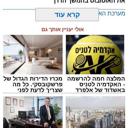
את האוטובוס בהמשך הדרך
מערכת האתר / 11:35 07.08.26
קרא עוד
אולי יעניין אותך גם
תגים:
אוטובוס
,
אשדוד
,
ערבי
המלצה חמה להרשמה
מכרז הדירות הגדול של
- האקדמיה לטניס
פרשקובסקי. כל מה
באשדוד של אלפרד
שצריך לדעת לפני
קריאולנסקי - לילדים
שמגישים הצעה לדירה
באשדוד
אירוע חמור ומפחיד התרחש בקו 881 בנסיעה
מאשדוד למודיעין, לאחר שוויכוח מילוליות בין הנהג
לאחד הנוסעים הידרדר במהירות לאלימות קשה