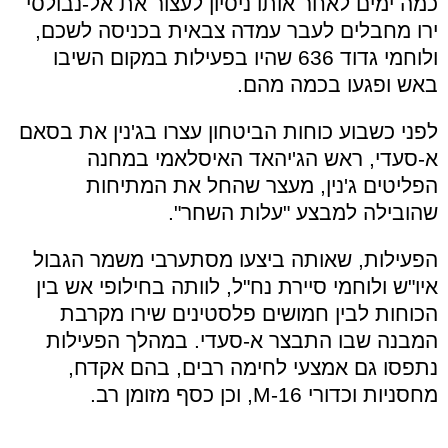
כמה ימים לאחר אותו ניסיון לעצור את אל-נבולסי
ירו מחבלים לעבר עמדה צבאית בכניסה לשכם,
ולוחמי גדוד 636 שהיו בפעילות במקום השיבו
באש ופגעו בכמה מהם.
לפני כשבוע כוחות הביטחון עצרו בג'נין את בסאם
א-סעדי, ראש הג'יהאד האיסלאמי במחנה
הפליטים ג'נין, מעצר שהחל את המתיחות
שהובילה למבצע "עלות השחר".
הפעילות, שאותה ביצעו מסתערבי משמר הגבול
איו"ש ולוחמי סיירת נח"ל, לוותה בחילופי אש בין
הכוחות לבין חמושים פלסטינים שירו מקרבת
המבנה שבו התבצר א-סעדי. במהלך הפעילות
נתפסו גם אמצעי לחימה רבים, בהם אקדח,
מחסניות וכדורי
M-16
, וכן כסף מזומן רב.