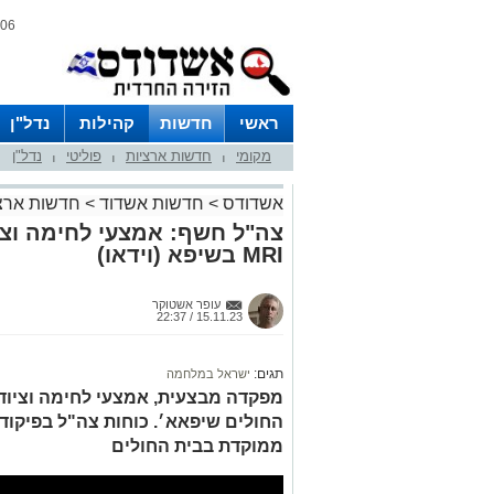
06 אוגוסט 2026 / 06:16
ראשי
חדשות
קהילות
נדל"ן
מקומי
חדשות ארציות
פוליטי
נדל"ן
|
|
|
אשדודס
>
חדשות אשדוד
>
חדשות ארצ
צה"ל חשף: אמצעי לחימה וציוד
MRI בשיפא (וידאו)
עופר אשטוקר
15.11.23 / 22:37
תגים:
ישראל במלחמה
ממוקדת בבית החולים