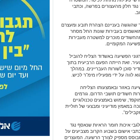
גד חלק מהעצורים בפרשה, וכתבי
ב.
ר שהוגשה בעניינם הצהרת תובע ומעצרם
ך. החשודים, שגילם נע בין 20 ל-44, מואשמים בעבירות שונות החל מסחר
מהחשודים מוכרים למשטרה מעבירות
פשיעה המקומיים.
וני הפשיעה באשדוד הצליח להוביל
, 10 מהם תושבי העיר. זאת הייתה הפעם הרביעית בתוך
ר סוכן לשורות העבריינים. במהלך
א לווה על ידי מפעיליו מימ"ר לכיש.
שיעה באזור ובאמצעותו הצליחה
ת חשודים תושבי הדרום. גורמים
קפד, שימוש באמצעים טכנולוגיים
כה במאמץ מודיעיני ומבצעי של חוליית
בילים".
גבי איכות חומר הראיות שנאסף נגד
תבי אישום בשבוע הקרוב מצביעים על
מבוסס מספיק לצורך הרשעה. המעצרים