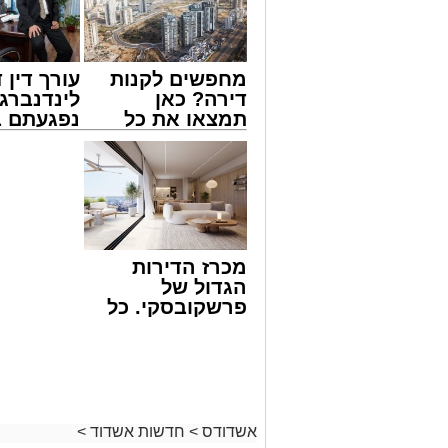
מחפשים לקנות
עורך דין ד
דירה? כאן
לינדנברג 
תמצאו את כל
נפגעתם ב
הדירות החדשות
דרכים לח
צילום: דוברות איחוד הצלה
למכירה באשדוד
לקבל מה 
>>>
לכם
שבאחד הרחובות ברובע י"א בעיר, כתוצא
ליבו.
למקום הוזעקו מיד צוותי רפואה ומתנדבים 
מכרז הדירות
והפרמדיקים שהגיעו לזירה הבחינו כי הגבר
הגדול של
בפעולות החייאה מתקדמות, הכוללות עיסוי
פרשקובסקי. כל
מה שצריך לדעת
בזכות התושייה והפעילות המהירה והמקצו
לפני שמגישים
שב לפעום.
הצעה לדירה
לאחר ייצוב מצבו הראשוני, הוא פונה באמ
באשדוד
רפואי כשמצבו מוגדר יציב.
מעוניינים להגיב? לדווח ? צרו איתנו קשר ב
אשדודס
>
חדשות אשדוד
>