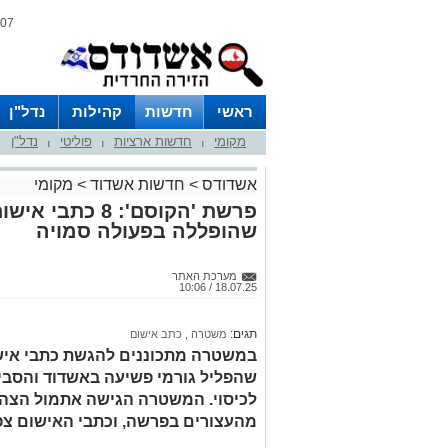
07 אוגוסט 2026 / 17:24
ראשי
חדשות
קהילות
נדל"ן
מקומי
חדשות ארציות
פוליטי
נדל"ן
|
|
|
אשדודס
>
חדשות אשדוד
>
מקומי
פרשת 'הקוסם': 8 
שהופללה בפעולה סמויה
מערכת האתר
18.07.25 / 10:06
תגים:
משטרה
,
כתב אישום
במשטרה מתכוננים להגשת כתבי איש
שהפליל גורמי פשיעה באשדוד והסבי
לכיסוי. המשטרה הגישה אתמול הצהר
מהעצורים בפרשה, וכתבי האישום צפו