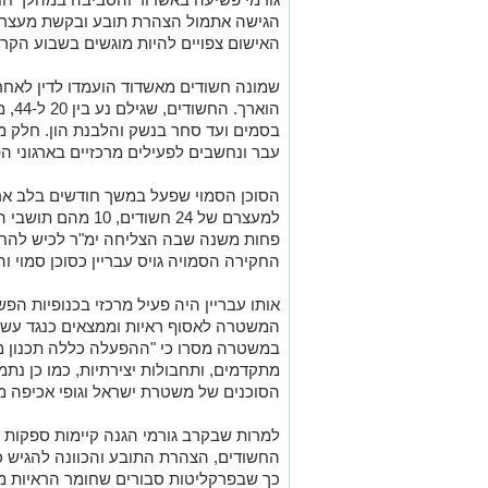
הגישה אתמול הצהרת תובע ובקשת מעצר נ
האישום צפויים להיות מוגשים בשבוע הקרו
שמונה חשודים מאשדוד הועמדו לדין לאח
הואר
בסמים ועד סחר בנשק והלבנת הון. חלק 
עבר ונחשבים לפעילים מרכזיים בארגוני ה
הסוכן הסמוי שפעל במשך חודשים בלב ארג
למעצרם של 24 חשודים
פחות משנה שבה הצליחה ימ"ר לכיש להחדי
החקירה הסמויה גויס עבריין כסוכן סמוי והו
אותו עבריין היה פעיל מרכזי בכנופיות הפ
המשטרה לאסוף ראיות וממצאים כנגד עשרו
במשטרה מסרו כי "ההפעלה כללה תכנון מו
מתקדמים, ותחבולות יצירתיות, כמו כן נתמ
הסוכנים של משטרת ישראל וגופי אכיפה מק
למרות שבקרב גורמי הגנה קיימות ספקות ל
החשודים, הצהרת התובע והכוונה להגיש כ
כך שבפרקליטות סבורים שחומר הראיות 