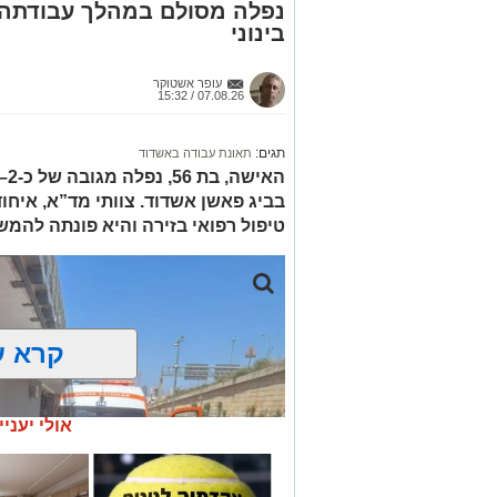
נפלה מסולם במהלך עבודתה 
בינוני
עופר אשטוקר
07.08.26 / 15:32
תגים:
תאונת עבודה באשדוד
בביג פאשן אשדוד. צוותי מד”א, איחו
טיפול רפואי בזירה והיא פונתה להמש
קרא ע
אולי יעניי