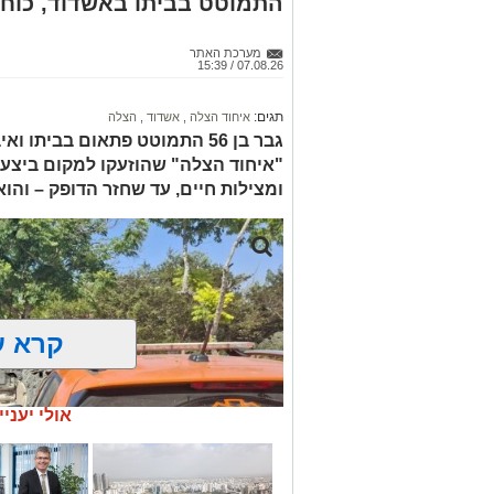
התמוטט בביתו באשדוד, כוחו
מערכת האתר
07.08.26 / 15:39
תגים:
איחוד הצלה
,
אשדוד
,
הצלה
גבר בן 56 התמוטט פתאום בביתו
"איחוד הצלה" שהוזעקו למקום ביצעו
ומצילות חיים, עד שחזר הדופק – והו
קרא ע
אולי יעניי