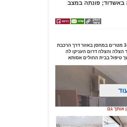
באשדוד; פונתה במצב
האישה, בת 56, נפלה מגובה של כ-2–3 מטרים במחסן באזור דרך הרכבת
ד הצלה והצלה דרום העניקו לה
ך טיפול בבית החולים אסותא
וד
ן אותך גם