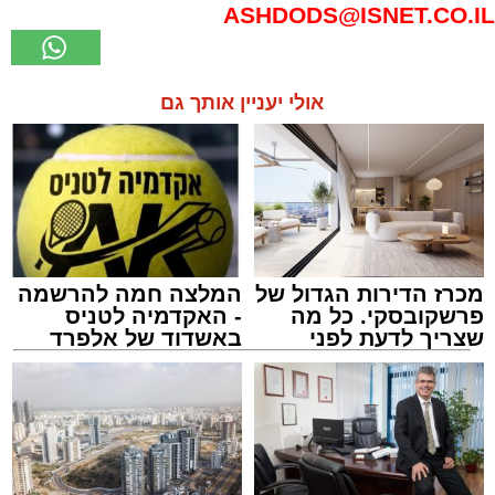
ASHDODS@ISNET.CO.IL
אולי יעניין אותך גם
מכרז הדירות הגדול של
המלצה חמה להרשמה
פרשקובסקי. כל מה
- האקדמיה לטניס
שצריך לדעת לפני
באשדוד של אלפרד
שמגישים הצעה לדירה
קריאולנסקי - לילדים
באשדוד