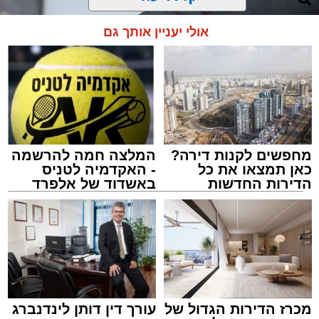
אולי יעניין אותך גם
מחפשים לקנות דירה?
המלצה חמה להרשמה
כאן תמצאו את כל
- האקדמיה לטניס
הדירות החדשות
באשדוד של אלפרד
למכירה באשדוד >>>
קריאולנסקי - לילדים
ארכיון משטרה
מערכת האתר / 09:43 09.08.26
מכרז הדירות הגדול של
עורך דין דותן לינדנברג