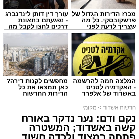
מכרז הדירות הגדול של
עורך דין דותן לינדנברג
פרשקובסקי. כל מה
- נפגעתם בתאונת
שצריך לדעת לפני
דרכים לחצו לקבל מה
שמגישים הצעה לדירה
שמגיע לכם
באשדוד
צילום: מני בן ארוש
מערכת האתר / 10:44 06.08.26
המלצה חמה להרשמה
מחפשים לקנות דירה?
- האקדמיה לטניס
כאן תמצאו את כל
באשדוד של אלפרד
הדירות החדשות
קריאולנסקי - לילדים
למכירה באשדוד >>>
תגים:
זיהום
,
אשדוד
,
נמל אשדוד
,
רפורמה
,
אוויר
חדשות אשדוד
>
מקומי
נקם ודם: נער נדקר באורח
מאחורי חומות הבטון והמנופים של השער הימי
קשה באשדוד; המשטרה
המרכזי בישראל מתנהלת פעילות ענפה.
פתחה במצוד ולכדה חשוד