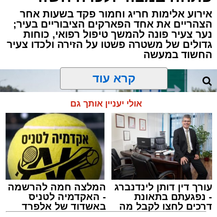
דוח האחריות התאגידית (ESG) לשנת 2025
אירוע אלימות חריג וחמור פקד בשעות אחר
שמפרסמת חברת נמל אשדוד חושף את התנהלות
הצהריים את אחד הפארקים הציבוריים בעיר;
החברה במהלך שנה מאתגרת, שהתאפיינה
נער צעיר פונה להמשך טיפול רפואי, כוחות
גדולים של משטרה פשטו על הזירה ולכדו צעיר
במעבר הדרגתי ממציאות חירום מתמשכת
החשוד במעשה
להתייצבות זהירה – לצד קשיים ביטחוניים,
תפעוליים וכלכליים כבדים.
קרא עוד
למרות זאת, הנמל המשיך למלא את תפקידו
אולי יעניין אותך גם
כתשתית לאומית חיונית, תוך שמירה על רציפות
תפקודית מלאה והבטחת זרימת הסחורות לישראל
וממנה.
במרכז הדוח עומדת תוכנית אסטרטגית ארוכת
טווח להפחתת פליטות גזי חממה עד שנת 2030,
הכוללת מהלכים רחבי היקף כמו חשמול ציוד
עורך דין דותן לינדנברג
המלצה חמה להרשמה
תפעולי, מעבר למנופי ERTG חשמליים, חיבור
- נפגעתם בתאונת
- האקדמיה לטניס
דרכים לחצו לקבל מה
באשדוד של אלפרד
אוניות לחשמל חופי, הסבת מערכי התאורה ל-
שמגיע לכם
קריאולנסקי - לילדים