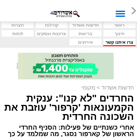
ראשי
חדשות אשדוד
קהילות
חצרות
חינוך
בריאות
צרכנות ועסקים
לוחות
צרו איתנו קשר
אירועים
חדשות אשדוד
>
מקומי
החרדים "לא קנו": ענקית
הקמעונאות 'קרפור' עוזבת את
השכונה החרדית
אחרי כשנתיים של פעילות: הסניף החרדי
הראשון של קארפור נסגר, מה שמלמד על כך