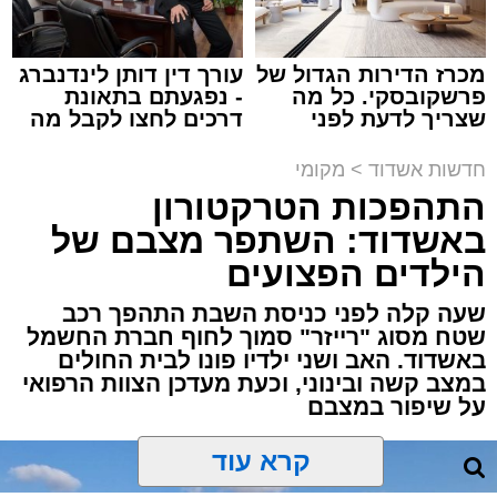
מכרז הדירות הגדול של
עורך דין דותן לינדנברג
פרשקובסקי. כל מה
- נפגעתם בתאונת
שצריך לדעת לפני
דרכים לחצו לקבל מה
שמגישים הצעה לדירה
שמגיע לכם
תגים:
משטרה
,
אשדוד
,
פשיטה
,
קזינו
באשדוד
חדשות אשדוד
>
מקומי
התהפכות הטרקטורון
פעילות יזומה של בלשי תחנת משטרת אשדוד
באשדוד: השתפר מצבם של
חשפה קזינו מחתרתי שפעל באחד המבנים בעיר.
הילדים הפצועים
הפשיטה התבצעה בעקבות מידע מודיעיני שהצביע
על פעילות בלתי חוקית המתקיימת במקום.
שעה קלה לפני כניסת השבת התהפך רכב
שטח מסוג "רייזר" סמוך לחוף חברת החשמל
באשדוד. האב ושני ילדיו פונו לבית החולים
עם הגעת הכוחות למבנה, דרשו השוטרים את
במצב קשה ובינוני, וכעת מעדכן הצוות הרפואי
פתיחת הדלתות, אך הנוכחים במקום בחרו
על שיפור במצבם
להתעלם וסירבו לאפשר לכוחות להיכנס. לנוכח
הסירוב, נאלצו הבלשים לפרוץ את הדלת בכוח
קרא עוד
כדי לחדור פנימה.