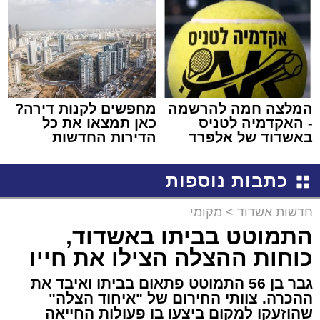
באשדוד
המלצה חמה להרשמה
מחפשים לקנות דירה?
- האקדמיה לטניס
כאן תמצאו את כל
באשדוד של אלפרד
הדירות החדשות
קריאולנסקי - לילדים
למכירה באשדוד >>>
כתבות נוספות
חדשות אשדוד
>
מקומי
התמוטט בביתו באשדוד,
כוחות ההצלה הצילו את חייו
גבר בן 56 התמוטט פתאום בביתו ואיבד את
ההכרה. צוותי החירום של "איחוד הצלה"
שהוזעקו למקום ביצעו בו פעולות החייאה