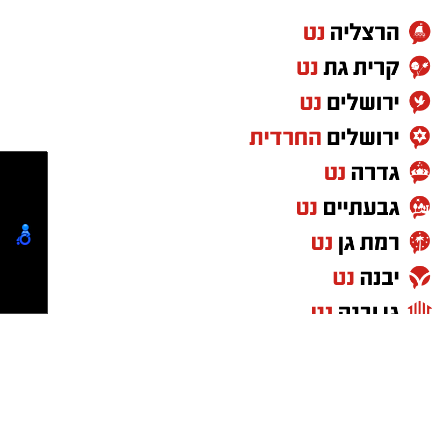
טיפול רפואי ראשוני והיא פונתה בניידת טיפול
נמרץ לחדר הטראומה במרכז הרפואי אסותא
באשדוד כשהיא במצב בינוני ויציב.”
גם צוותי איחוד הצלה העניקו טיפול רפואי בזירה.
החובשים יעקב מזוז, אליעזר בן דוד ויוסי ברנשטיין
מסרו כי האישה נפלה מסולם תוך כדי עבודתה