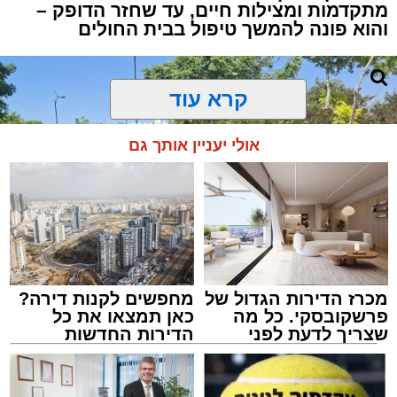
מתקדמות ומצילות חיים, עד שחזר הדופק –
והוא פונה להמשך טיפול בבית החולים
קרא עוד
אולי יעניין אותך גם
מכרז הדירות הגדול של
מחפשים לקנות דירה?
פרשקובסקי. כל מה
כאן תמצאו את כל
שצריך לדעת לפני
הדירות החדשות
שמגישים הצעה לדירה
למכירה באשדוד >>>
באשדוד
צילום: דוברות איחוד הצלה