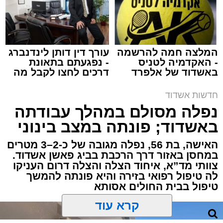
מערכת האתר / 15:39 07.08.26
המלצה חמה להרשמה
עורך דין דותן לינדנברג
- האקדמיה לטניס
- נפגעתם בתאונת
באשדוד של אלפרד
דרכים לחצו לקבל מה
תגים:
איחוד הצלה
,
אשדוד
,
הצלה
קריאולנסקי - לילדים
שמגיע לכם
חדשות אשדוד
אירוע דרמטי הסתיים בנס רפואי באשדוד, לאחר
נפלה מסולם במהלך עבודתה
שגבר בן 56 התמוטט בביתו שבאחד הרחובות
באשדוד; פונתה במצב בינוני
ברובע י"א בעיר, כתוצאה מאירוע פתאומי שגרם
להפסקת פעילות ליבו.
האישה, בת 56, נפלה מגובה של כ-2–3 מטרים
במחסן באזור דרך הרכבת בביג פאשן אשדוד.
צוותי מד”א, איחוד הצלה והצלה דרום העניקו
למקום הוזעקו מיד צוותי רפואה ומתנדבים של
לה טיפול רפואי בזירה והיא פונתה להמשך
ארגון "איחוד הצלה". החובשים והפרמדיקים
טיפול בבית החולים אסותא
שהגיעו לזירה הבחינו כי הגבר ללא דופק וללא
הכרה, ופתחו מיידית בפעולות החייאה מתקדמות,